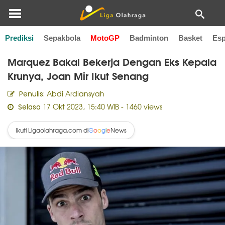
Prediksi
Sepakbola
MotoGP
Badminton
Basket
Esp
Home
MotoGP
Marquez Bakal Bekerja Dengan Eks Kepala
Krunya, Joan Mir Ikut Senang
Abdi Ardiansyah
Penulis:
17 Okt 2023, 15:40 WIB
- 1460 views
Selasa
Ikuti Ligaolahraga.com di
News
G
o
o
g
l
e