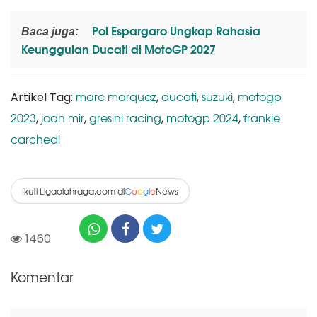
Pol Espargaro Ungkap Rahasia
Baca juga:
Keunggulan Ducati di MotoGP 2027
marc marquez
ducati
suzuki
motogp
Artikel Tag:
,
,
,
2023
joan mir
gresini racing
motogp 2024
frankie
,
,
,
,
carchedi
Ikuti Ligaolahraga.com di
News
G
o
o
g
l
e
1460
Komentar