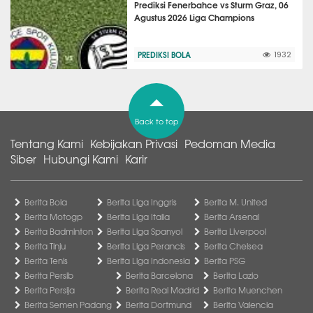
Prediksi Fenerbahce vs Sturm Graz, 06
Agustus 2026 Liga Champions
PREDIKSI BOLA
1932
Back to top
Tentang Kami
Kebijakan Privasi
Pedoman Media
Siber
Hubungi Kami
Karir
Berita Bola
Berita Liga Inggris
Berita M. United
Berita Motogp
Berita Liga Italia
Berita Arsenal
Berita Badminton
Berita Liga Spanyol
Berita Liverpool
Berita Tinju
Berita Liga Perancis
Berita Chelsea
Berita Tenis
Berita Liga Indonesia
Berita PSG
Berita Persib
Berita Barcelona
Berita Lazio
Berita Persija
Berita Real Madrid
Berita Muenchen
Berita Semen Padang
Berita Dortmund
Berita Valencia