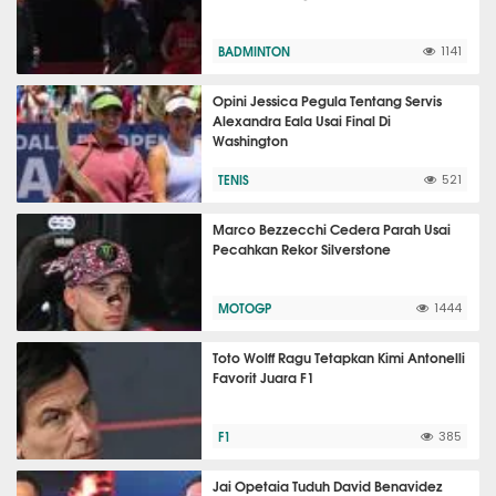
BADMINTON
1141
Opini Jessica Pegula Tentang Servis
Alexandra Eala Usai Final Di
Washington
TENIS
521
Marco Bezzecchi Cedera Parah Usai
Pecahkan Rekor Silverstone
MOTOGP
1444
Toto Wolff Ragu Tetapkan Kimi Antonelli
Favorit Juara F1
F1
385
Jai Opetaia Tuduh David Benavidez