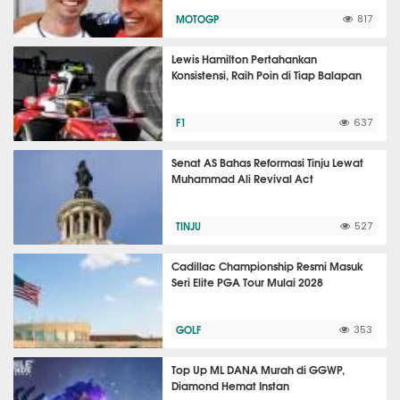
MOTOGP
817
Lewis Hamilton Pertahankan
Konsistensi, Raih Poin di Tiap Balapan
F1
637
Senat AS Bahas Reformasi Tinju Lewat
Muhammad Ali Revival Act
TINJU
527
Cadillac Championship Resmi Masuk
Seri Elite PGA Tour Mulai 2028
GOLF
353
Top Up ML DANA Murah di GGWP,
Diamond Hemat Instan