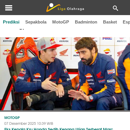
Prediksi
Sepakbola
MotoGP
Badminton
Basket
Esp
Motogp 2023
MOTOGP
07 Desember 2025 10:39 WIB
Eks Kepala Kru Honda Sedih Kenang Ujian Terberat Marc