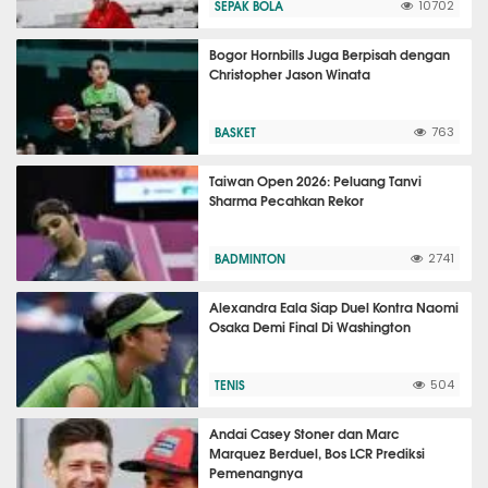
SEPAK BOLA
10702
Bogor Hornbills Juga Berpisah dengan
Christopher Jason Winata
BASKET
763
Taiwan Open 2026: Peluang Tanvi
Sharma Pecahkan Rekor
BADMINTON
2741
Alexandra Eala Siap Duel Kontra Naomi
Osaka Demi Final Di Washington
TENIS
504
Andai Casey Stoner dan Marc
Marquez Berduel, Bos LCR Prediksi
Pemenangnya