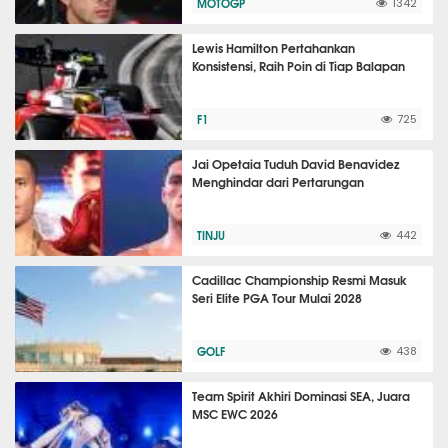
MOTOGP
1342
Lewis Hamilton Pertahankan
Konsistensi, Raih Poin di Tiap Balapan
F1
725
Jai Opetaia Tuduh David Benavidez
Menghindar dari Pertarungan
TINJU
442
Cadillac Championship Resmi Masuk
Seri Elite PGA Tour Mulai 2028
GOLF
438
Team Spirit Akhiri Dominasi SEA, Juara
MSC EWC 2026