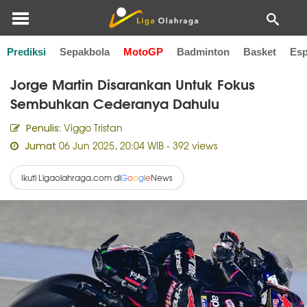
Prediksi
Sepakbola
MotoGP
Badminton
Basket
Esp
Home
MotoGP
Jorge Martin Disarankan Untuk Fokus
Sembuhkan Cederanya Dahulu
Viggo Tristan
Penulis:
06 Jun 2025, 20:04 WIB
- 392 views
Jumat
Ikuti Ligaolahraga.com di
News
G
o
o
g
l
e