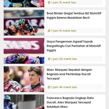
1 jam 15 menit lalu
Brad Binder Gagal Tembus Q2 MotoGP
Inggris Karena Kesalahan Kecil
1 jam 15 menit lalu
Gaya Pengerman Agresif Toprak
Razgatlioglu Curi Perhatian di MotoGP
Inggris
1 jam 30 menit lalu
Marc Marquez Sepakat dengan
Bagnaia soal Pembalap Ducati
Tercepat
1 jam 45 menit lalu
Francesco Bagnaia Ungkap Data
Ducati, Alex Marquez Tercepat
Kalahkan Marc