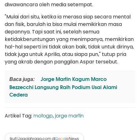
diwawancara oleh media setempat.
"Mulai dari situ, ketika ia merasa siap secara mental
dan fisik, barulah ia bisa mulai memikirkan masa
depannya. Tapi saat ini, setelah semua
ketidakberuntungan yang menimpanya, memikirkan
hal-hal seperti ini tidak akan baik, tidak untuk dirinya,
tidak juga untuk Aprilia, atau siapa pun," tutup pria
yang akrab dengan panggilan Aspar tersebut.
Jorge Martin Kagum Marco
Baca juga:
Bezzecchi Langsung Raih Podium Usai Alami
Cedera
motogp
jorge martin
Artikel Tag:
,
Ikuti Ligaolahraga.com di
News
G
o
o
g
l
e