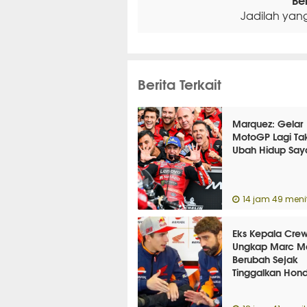
Jadilah yan
Berita Terkait
Marquez: Gelar
MotoGP Lagi Ta
Ubah Hidup Say
14 jam 49 menit
Eks Kepala Cre
Ungkap Marc M
Berubah Sejak
Tinggalkan Hon