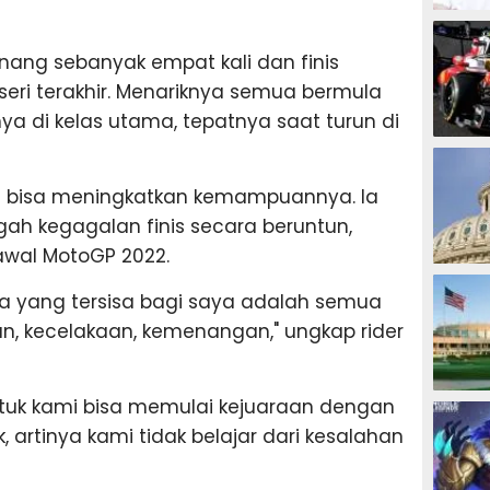
MOTOG
nang sebanyak empat kali dan finis
eri terakhir. Menariknya semua bermula
 di kelas utama, tepatnya saat turun di
F1
h bisa meningkatkan kemampuannya. Ia
ah kegagalan finis secara beruntun,
awal MotoGP 2022.
TINJU
apa yang tersisa bagi saya adalah semua
an, kecelakaan, kemenangan," ungkap rider
GOLF
tuk kami bisa memulai kejuaraan dengan
k, artinya kami tidak belajar dari kesalahan