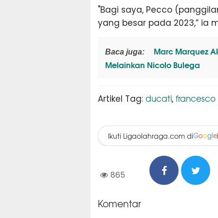
"Bagi saya, Pecco (panggila
yang besar pada 2023,” ia 
Marc Marquez Aka
Baca juga:
Melainkan Nicolo Bulega
ducati
francesco
Artikel Tag:
,
Ikuti Ligaolahraga.com di
G
o
o
g
l
e
865
Komentar