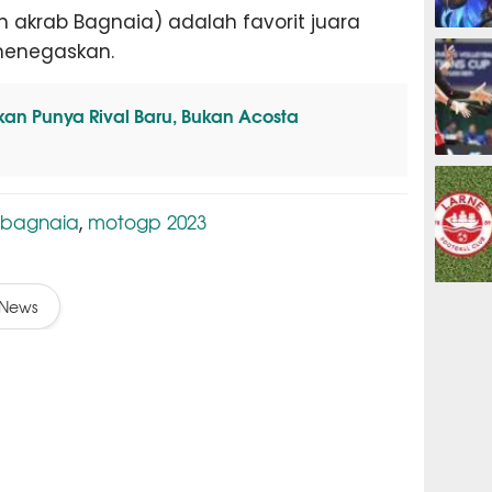
n akrab Bagnaia) adalah favorit juara
ESPORTS
menegaskan.
n Punya Rival Baru, Bukan Acosta
OLAHRAG
 bagnaia
motogp 2023
,
PREDIKSI
News