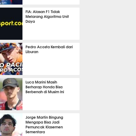
 25 menit lalu
FIA: Alasan F1 Tidak
Melarang Algoritma Unit
Daya
m 25 menit lalu
Pedro Acosta Kembali dari
Liburan
 13 menit lalu
Luca Marini Masih
Berharap Honda Bisa
Berbenah di Musim Ini
m 29 menit lalu
Jorge Martin Bingung
Mengapa Bisa Jadi
Pemuncak Klasemen
Sementara