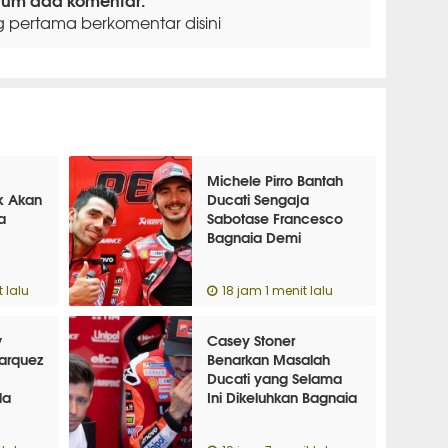
g pertama berkomentar disini
Michele Pirro Bantah
k Akan
Ducati Sengaja
a
Sabotase Francesco
Bagnaia Demi
Marquez
 lalu
18 jam 1 menit lalu
w
Casey Stoner
arquez
Benarkan Masalah
Ducati yang Selama
da
Ini Dikeluhkan Bagnaia