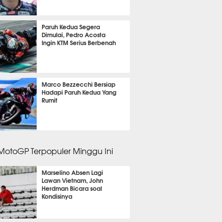
m 35 menit lalu
Paruh Kedua Segera
Dimulai, Pedro Acosta
Ingin KTM Serius Berbenah
m 43 menit lalu
Marco Bezzecchi Bersiap
Hadapi Paruh Kedua Yang
Rumit
m 47 menit lalu
 MotoGP Terpopuler Minggu Ini
Marselino Absen Lagi
Lawan Vietnam, John
Herdman Bicara soal
Kondisinya