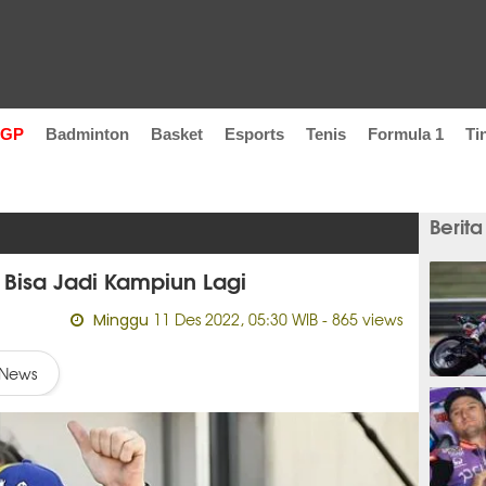
oGP
Badminton
Basket
Esports
Tenis
Formula 1
Ti
Berita
Bisa Jadi Kampiun Lagi
11 Des 2022, 05:30 WIB
- 865 views
Minggu
News
10 men