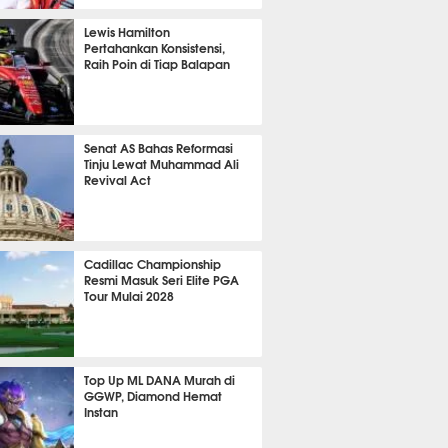
P
794
Lewis Hamilton
Pertahankan Konsistensi,
Raih Poin di Tiap Balapan
621
Senat AS Bahas Reformasi
Tinju Lewat Muhammad Ali
Revival Act
523
Cadillac Championship
Resmi Masuk Seri Elite PGA
Tour Mulai 2028
352
Top Up ML DANA Murah di
GGWP, Diamond Hemat
Instan