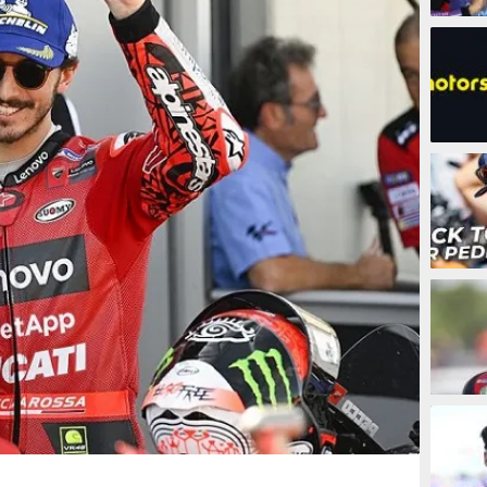
4 jam
10 ja
11 jam
12 ja