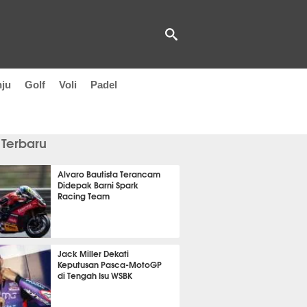
nju
Golf
Voli
Padel
 Terbaru
Alvaro Bautista Terancam
Didepak Barni Spark
Racing Team
it 18 detik lalu
Jack Miller Dekati
Keputusan Pasca-MotoGP
di Tengah Isu WSBK