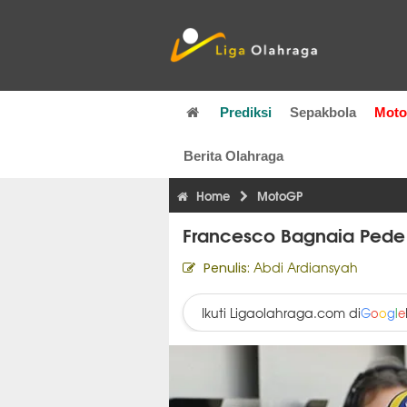
Prediksi
Sepakbola
Mot
Berita Olahraga
Home
MotoGP
Francesco Bagnaia Pede 
Abdi Ardiansyah
Penulis:
Ikuti Ligaolahraga.com di
G
o
o
g
l
e