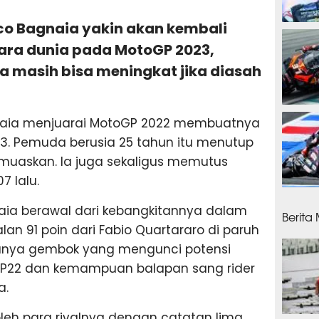
co Bagnaia yakin akan kembali
12 ja
uara dunia pada MotoGP 2023,
masih bisa meningkat jika diasah
12 ja
naia menjuarai MotoGP 2022 membuatnya
3. Pemuda berusia 25 tahun itu menutup
muaskan. Ia juga sekaligus memutus
7 lalu.
12 ja
naia berawal dari kebangkitannya dalam
Berita
an 91 poin dari Fabio Quartararo di paruh
anya gembok yang mengunci potensi
GP22 dan kemampuan balapan sang rider
a.
 oleh para rivalnya dengan catatan lima