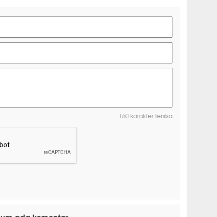
160 karakter tersisa
lum ada komentar.