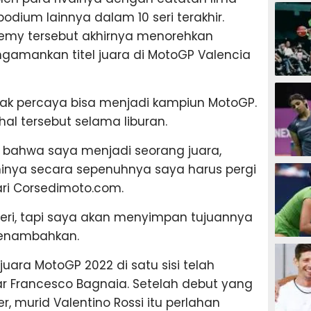
SEPAK B
odium lainnya dalam 10 seri terakhir.
emy tersebut akhirnya menorehkan
ngamankan titel juara di MotoGP Valencia
BASKET
k percaya bisa menjadi kampiun MotoGP.
hal tersebut selama liburan.
 bahwa saya menjadi seorang juara,
BADMIN
nya secara sepenuhnya saya harus pergi
dari Corsedimoto.com.
geri, tapi saya akan menyimpan tujuannya
 menambahkan.
TENIS
juara MotoGP 2022 di satu sisi telah
r Francesco Bagnaia. Setelah debut yang
r, murid Valentino Rossi itu perlahan