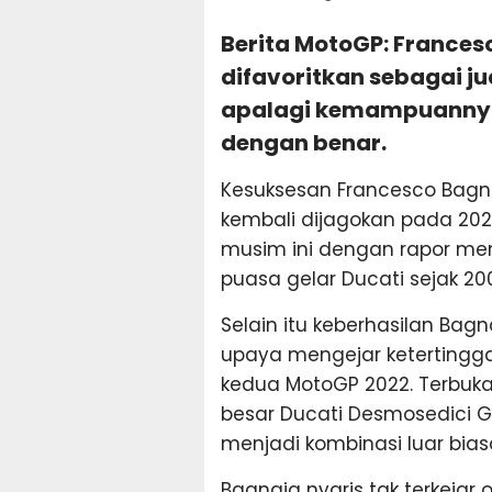
Berita MotoGP: Frances
difavoritkan sebagai j
apalagi kemampuannya 
dengan benar.
Kesuksesan Francesco Bag
kembali dijagokan pada 202
musim ini dengan rapor me
puasa gelar Ducati sejak 200
Selain itu keberhasilan Bag
upaya mengejar ketertinggal
kedua MotoGP 2022. Terbuk
besar Ducati Desmosedici 
menjadi kombinasi luar bias
Bagnaia nyaris tak terkejar