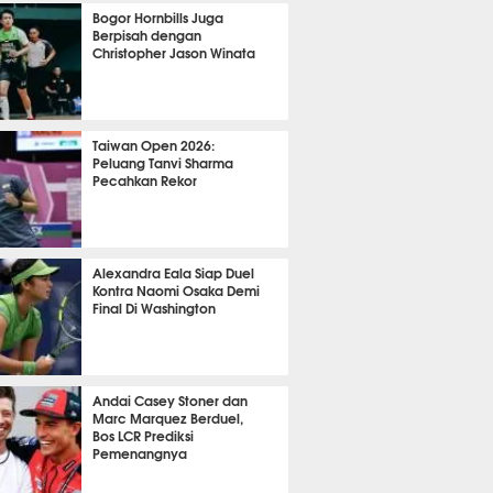
OLA
9412
Bogor Hornbills Juga
Berpisah dengan
Christopher Jason Winata
743
Taiwan Open 2026:
Peluang Tanvi Sharma
Pecahkan Rekor
TON
2315
Alexandra Eala Siap Duel
Kontra Naomi Osaka Demi
Final Di Washington
480
Andai Casey Stoner dan
Marc Marquez Berduel,
Bos LCR Prediksi
Pemenangnya