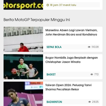
18 jam 37 menit lalu
Berita MotoGP Terpopuler Minggu Ini
Marselino Absen Lagi Lawan Vietnam,
John Herdman Bicara soal Kondisinya
SEPAK BOLA
11028
Bogor Hornbills Juga Berpisah dengan
Christopher Jason Winata
BASKET
772
Taiwan Open 2026: Peluang Tanvi
Sharma Pecahkan Rekor
BADMINTON
2925