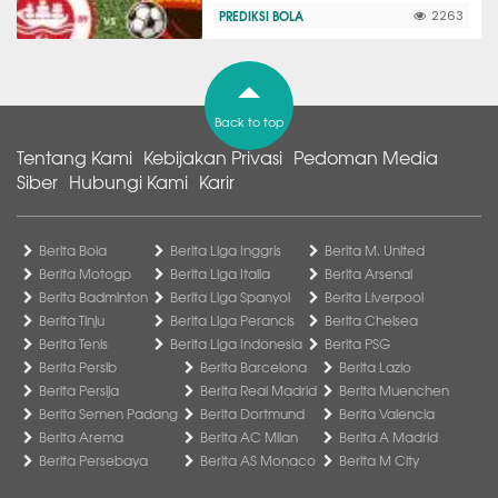
PREDIKSI BOLA
2263
Back to top
Tentang Kami
Kebijakan Privasi
Pedoman Media
Siber
Hubungi Kami
Karir
Berita Bola
Berita Liga Inggris
Berita M. United
Berita Motogp
Berita Liga Italia
Berita Arsenal
Berita Badminton
Berita Liga Spanyol
Berita Liverpool
Berita Tinju
Berita Liga Perancis
Berita Chelsea
Berita Tenis
Berita Liga Indonesia
Berita PSG
Berita Persib
Berita Barcelona
Berita Lazio
Berita Persija
Berita Real Madrid
Berita Muenchen
Berita Semen Padang
Berita Dortmund
Berita Valencia
Berita Arema
Berita AC Milan
Berita A Madrid
Berita Persebaya
Berita AS Monaco
Berita M City