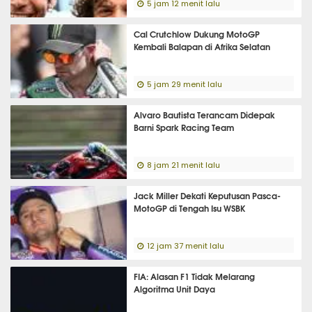
5 jam 12 menit lalu
Cal Crutchlow Dukung MotoGP
Kembali Balapan di Afrika Selatan
5 jam 29 menit lalu
Alvaro Bautista Terancam Didepak
Barni Spark Racing Team
8 jam 21 menit lalu
Jack Miller Dekati Keputusan Pasca-
MotoGP di Tengah Isu WSBK
12 jam 37 menit lalu
FIA: Alasan F1 Tidak Melarang
Algoritma Unit Daya