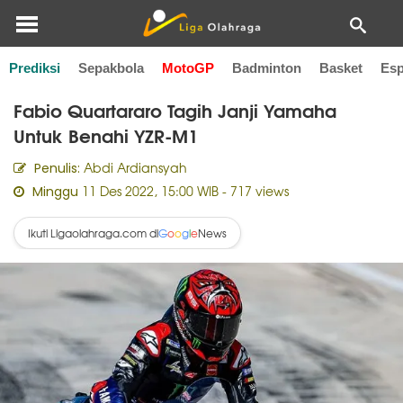
Prediksi
Sepakbola
MotoGP
Badminton
Basket
Esp
Home
MotoGP
Fabio Quartararo Tagih Janji Yamaha
Untuk Benahi YZR-M1
Abdi Ardiansyah
Penulis:
11 Des 2022, 15:00 WIB
- 717 views
Minggu
Ikuti Ligaolahraga.com di
News
G
o
o
g
l
e