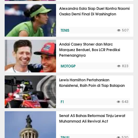
Alexandra Eala Siap Duel Kontra Naomi
Osaka Demi Final Di Washington
TENIS
507
Andai Casey Stoner dan Marc
Marquez Berduel, Bos LCR Prediksi
Pemenangnya
MOTOGP
823
Lewis Hamilton Pertahankan
Konsistensi, Raih Poin di Tiap Balapan
F1
643
Senat AS Bahas Reformasi Tinju Lewat
Muhammad Ali Revival Act
TINJU
530