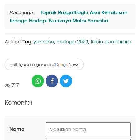
Toprak Razgatlioglu Akui Kehabisan
Baca juga:
Tenaga Hadapi Buruknya Motor Yamaha
yamaha
motogp 2023
fabio quartararo
Artikel Tag:
,
,
Ikuti Ligaolahraga.com di
News
G
o
o
g
l
e
717
Komentar
Nama