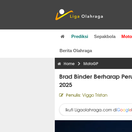
Prediksi
Sepakbola
Mot
Berita Olahraga
Home
MotoGP
Brad Binder Berharap Per
2025
Viggo Tristan
Penulis:
Ikuti Ligaolahraga.com di
G
o
o
g
l
e