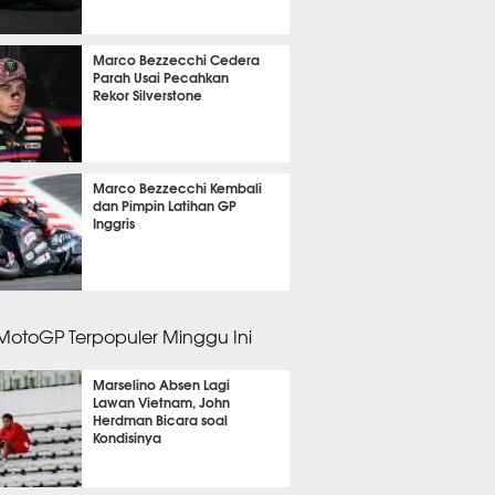
m 45 menit lalu
Marco Bezzecchi Cedera
Parah Usai Pecahkan
Rekor Silverstone
m 1 menit lalu
Marco Bezzecchi Kembali
dan Pimpin Latihan GP
Inggris
 lalu
 MotoGP Terpopuler Minggu Ini
Marselino Absen Lagi
Lawan Vietnam, John
Herdman Bicara soal
Kondisinya