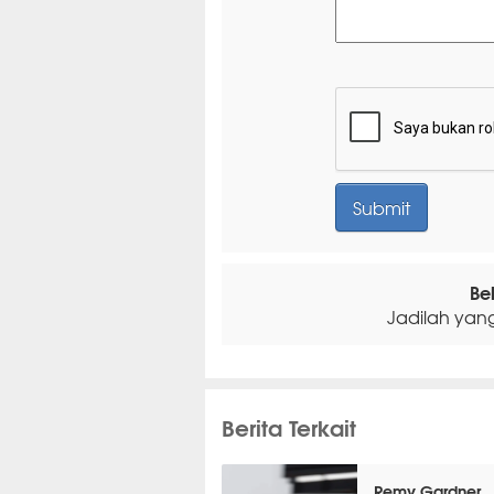
Be
Jadilah yan
Berita Terkait
Remy Gardner