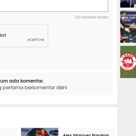
ESPORTS
160 karakter tersisa
OLAHRAG
lum ada komentar.
PREDIKSI
g pertama berkomentar disini
Alex Marquez Rasakan