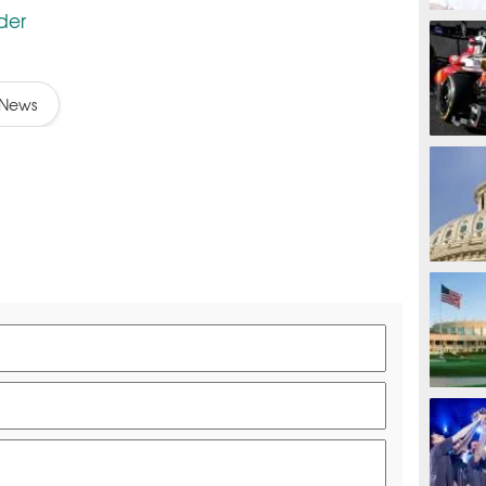
der
MOTOG
News
F1
TINJU
GOLF