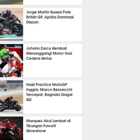
 39 menit lalu
Jorge Martin Kuasai Pole
British GP, Aprilia Dominasi
Depan
 16 menit lalu
Johann Zarco Kembali
Menunggangi Motor Usai
Cedera Serius
m 22 menit lalu
Hasil Practice MotoGP
Inggris: Marco Bezzecchi
Tercepat, Bagnaia Gagal
Q2
m 24 menit lalu
Marquez Akui Lambat di
Tikungan Favorit
Silverstone