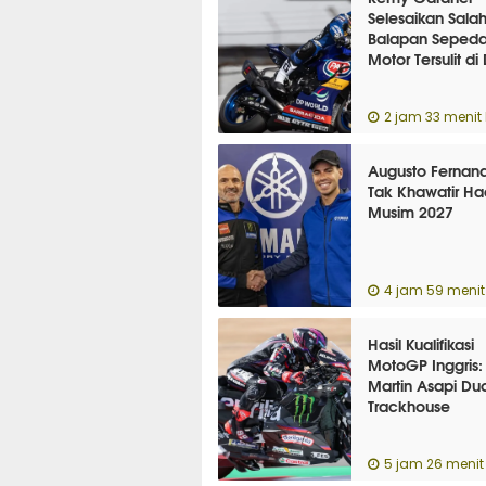
Selesaikan Salah
Balapan Seped
Motor Tersulit di
2 jam 33 menit 
Augusto Fernan
Tak Khawatir Ha
Musim 2027
4 jam 59 menit 
Hasil Kualifikasi
MotoGP Inggris:
Martin Asapi Du
Trackhouse
5 jam 26 menit 