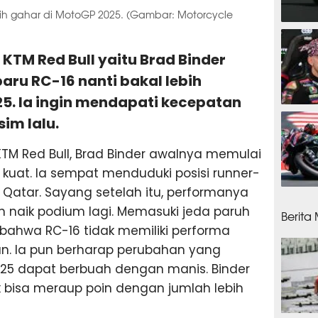
ih gahar di MotoGP 2025. (Gambar: Motorcycle
21 ja
 KTM Red Bull yaitu Brad Binder
aru RC-16 nanti bakal lebih
25. Ia ingin mendapati kecepatan
23 ja
sim lalu.
KTM Red Bull, Brad Binder awalnya memulai
uat. Ia sempat menduduki posisi runner-
 Qatar. Sayang setelah itu, performanya
1 hari
h naik podium lagi. Memasuki jeda paruh
Berita
bahwa RC-16 tidak memiliki performa
n. Ia pun berharap perubahan yang
5 dapat berbuah dengan manis. Binder
 bisa meraup poin dengan jumlah lebih