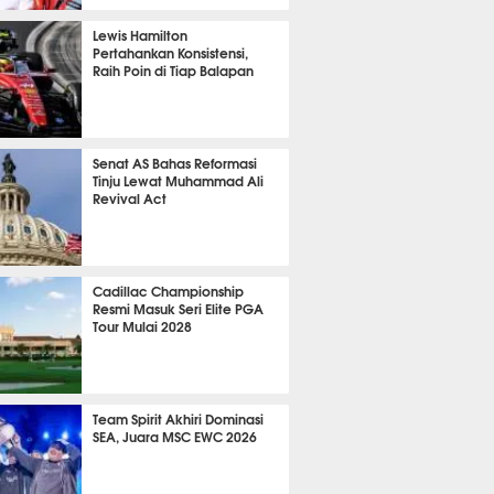
P
873
Lewis Hamilton
Pertahankan Konsistensi,
Raih Poin di Tiap Balapan
695
Senat AS Bahas Reformasi
Tinju Lewat Muhammad Ali
Revival Act
564
Cadillac Championship
Resmi Masuk Seri Elite PGA
Tour Mulai 2028
406
Team Spirit Akhiri Dominasi
SEA, Juara MSC EWC 2026