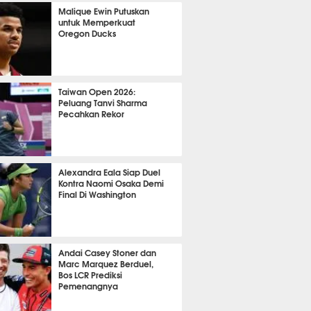
OLA
20662
Malique Ewin Putuskan
untuk Memperkuat
Oregon Ducks
466
Taiwan Open 2026:
Peluang Tanvi Sharma
Pecahkan Rekor
TON
3717
Alexandra Eala Siap Duel
Kontra Naomi Osaka Demi
Final Di Washington
542
Andai Casey Stoner dan
Marc Marquez Berduel,
Bos LCR Prediksi
Pemenangnya