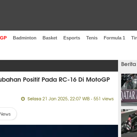
oGP
Badminton
Basket
Esports
Tenis
Formula 1
Ti
Berita
ubahan Positif Pada RC-16 Di MotoGP
21 Jan 2025, 22:07 WIB
- 551 views
Selasa
28 men
News