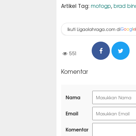
motogp
brad bin
Artikel Tag:
,
Ikuti Ligaolahraga.com di
G
o
o
g
l
e
551
Komentar
Nama
Email
Komentar