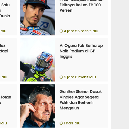
 Satu
Fisiknya Belum Fit 100
a
Persen
 Dunia
lalu
4 jam 55 menit lalu
dez
Ai Ogura Tak Berharap
dapi
Naik Podium di GP
Inggris
lalu
5 jam 6 menit lalu
Gunther Steiner Desak
 Jorge
Vinales Agar Segera
o
Pulih dan Berhenti
Mengeluh
lalu
1 hari lalu