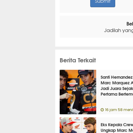
Be
Jadilah yan
Berita Terkait
Santi Hernandez
Marc Marquez 
Jadi Juara Seja
Pertama Bertem
16 jam 58 menit
Eks Kepala Cre
Ungkap Marc M