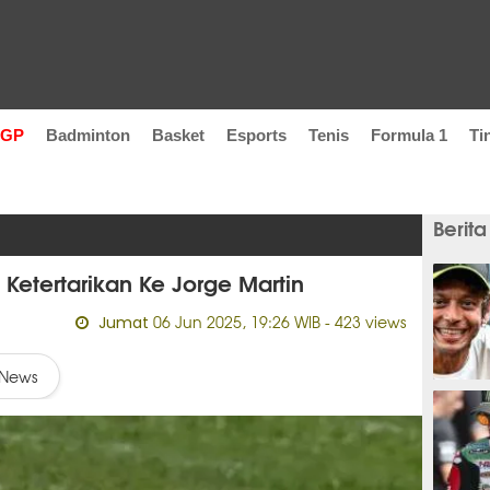
oGP
Badminton
Basket
Esports
Tenis
Formula 1
Ti
Berita
l Ketertarikan Ke Jorge Martin
06 Jun 2025, 19:26 WIB
- 423 views
Jumat
News
8 meni