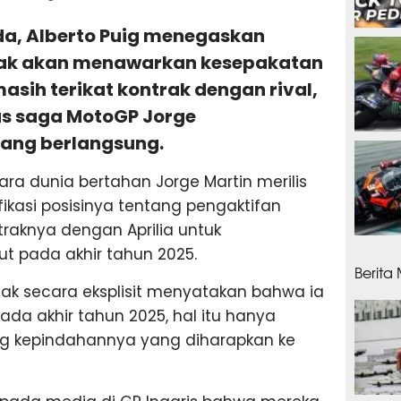
da, Alberto Puig menegaskan
14 ja
dak akan menawarkan kesepakatan
sih terikat kontrak dengan rival,
s saga MotoGP Jorge
dang berlangsung.
15 ja
juara dunia bertahan Jorge Martin merilis
ikasi posisinya tentang pengaktifan
raknya dengan Aprilia untuk
15 ja
t pada akhir tahun 2025.
Berita
ak secara eksplisit menyatakan bahwa ia
ada akhir tahun 2025, hal itu hanya
g kepindahannya yang diharapkan ke