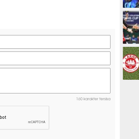
ESPORTS
OLAHRAG
PREDIKSI
160 karakter tersisa