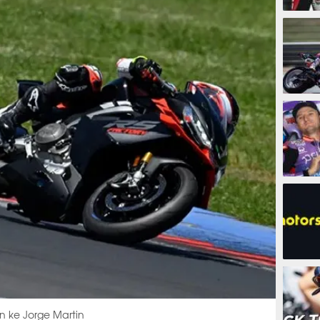
25 men
3 jam 
7 jam
13 ja
an ke Jorge Martin