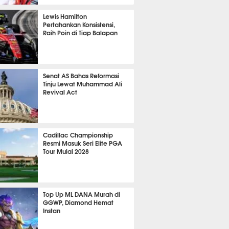
P
803
Lewis Hamilton
Pertahankan Konsistensi,
Raih Poin di Tiap Balapan
632
Senat AS Bahas Reformasi
Tinju Lewat Muhammad Ali
Revival Act
526
Cadillac Championship
Resmi Masuk Seri Elite PGA
Tour Mulai 2028
352
Top Up ML DANA Murah di
GGWP, Diamond Hemat
Instan