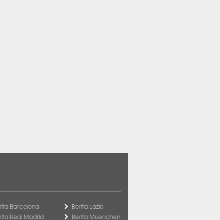
rita Barcelona
Berita Lazio
rita Real Madrid
Berita Muenchen