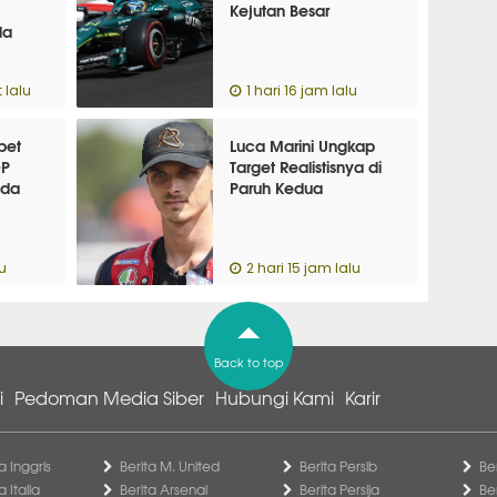
Kejutan Besar
da
 lalu
1 hari 16 jam lalu
bet
Luca Marini Ungkap
GP
Target Realistisnya di
nda
Paruh Kedua
lu
2 hari 15 jam lalu
Back to top
i
Pedoman Media Siber
Hubungi Kami
Karir
a Inggris
Berita M. United
Berita Persib
Be
a Italia
Berita Arsenal
Berita Persija
Be