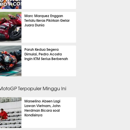
m 20 menit lalu
Marc Marquez Enggan
Terlalu Keras Pikirkan Gelar
Juara Dunia
m 46 menit lalu
Paruh Kedua Segera
Dimulai, Pedro Acosta
Ingin KTM Serius Berbenah
m 50 menit lalu
 MotoGP Terpopuler Minggu Ini
Marselino Absen Lagi
Lawan Vietnam, John
Herdman Bicara soal
Kondisinya