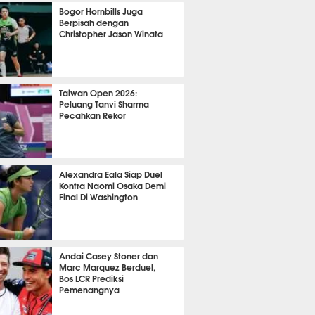
OLA
10154
Bogor Hornbills Juga
Berpisah dengan
Christopher Jason Winata
754
Taiwan Open 2026:
Peluang Tanvi Sharma
Pecahkan Rekor
TON
2500
Alexandra Eala Siap Duel
Kontra Naomi Osaka Demi
Final Di Washington
502
Andai Casey Stoner dan
Marc Marquez Berduel,
Bos LCR Prediksi
Pemenangnya