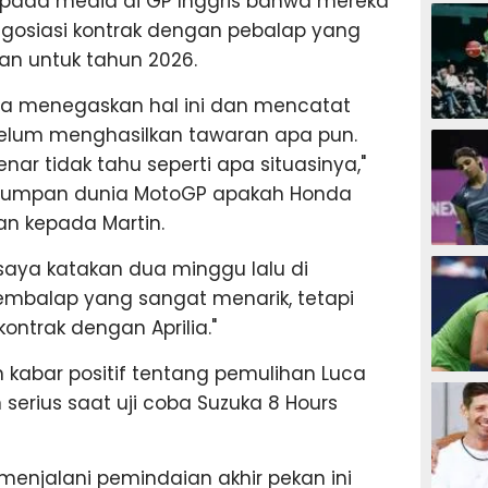
epada media di GP Inggris bahwa mereka
SEPAK B
negosiasi kontrak dengan pebalap yang
an untuk tahun 2026.
 ia menegaskan hal ini dan mencatat
BASKET
elum menghasilkan tawaran apa pun.
nar tidak tahu seperti apa situasinya,"
eh umpan dunia MotoGP apakah Honda
n kepada Martin.
BADMIN
saya katakan dua minggu lalu di
pembalap yang sangat menarik, tetapi
kontrak dengan Aprilia."
kabar positif tentang pemulihan Luca
TENIS
 serius saat uji coba Suzuka 8 Hours
menjalani pemindaian akhir pekan ini