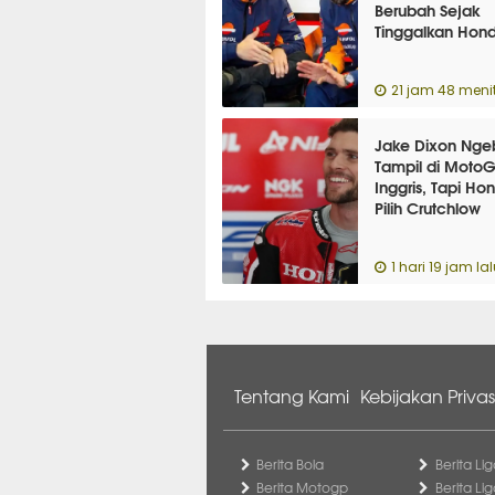
Berubah Sejak
Tinggalkan Hon
21 jam 48 menit
Jake Dixon Nge
Tampil di Moto
Inggris, Tapi Ho
Pilih Crutchlow
1 hari 19 jam la
Tentang Kami
Kebijakan Privas
Berita Bola
Berita Lig
Berita Motogp
Berita Lig