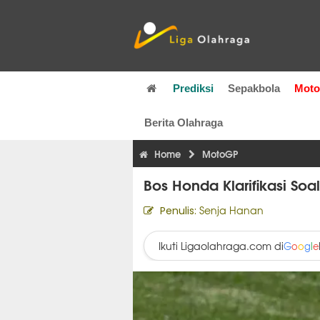
Prediksi
Sepakbola
Mot
Berita Olahraga
Home
MotoGP
Bos Honda Klarifikasi Soa
Senja Hanan
Penulis:
Ikuti Ligaolahraga.com di
G
o
o
g
l
e