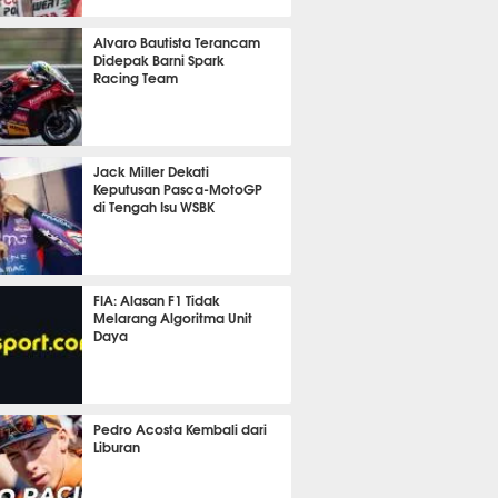
it 5 detik lalu
Alvaro Bautista Terancam
Didepak Barni Spark
Racing Team
17 menit lalu
Jack Miller Dekati
Keputusan Pasca-MotoGP
di Tengah Isu WSBK
 32 menit lalu
FIA: Alasan F1 Tidak
Melarang Algoritma Unit
Daya
m 32 menit lalu
Pedro Acosta Kembali dari
Liburan