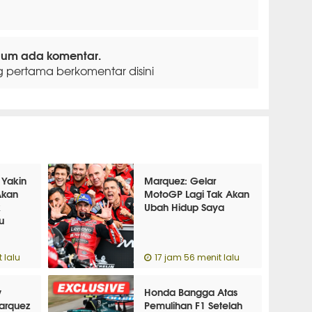
lum ada komentar.
g pertama berkomentar disini
 Yakin
Marquez: Gelar
Akan
MotoGP Lagi Tak Akan
k
Ubah Hidup Saya
u
 lalu
17 jam 56 menit lalu
w
Honda Bangga Atas
arquez
Pemulihan F1 Setelah