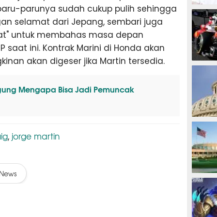
aru-parunya sudah cukup pulih sehingga
MOTOG
gan selamat dari Jepang, sembari juga
pat" untuk membahas masa depan
P saat ini. Kontrak Marini di Honda akan
inan akan digeser jika Martin tersedia.
F1
ngung Mengapa Bisa Jadi Pemuncak
TINJU
ig
jorge martin
,
News
GOLF