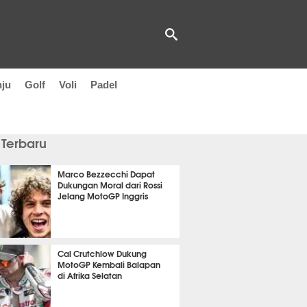
nju
Golf
Voli
Padel
 Terbaru
Marco Bezzecchi Dapat
Dukungan Moral dari Rossi
Jelang MotoGP Inggris
t 17 detik lalu
Cal Crutchlow Dukung
MotoGP Kembali Balapan
di Afrika Selatan