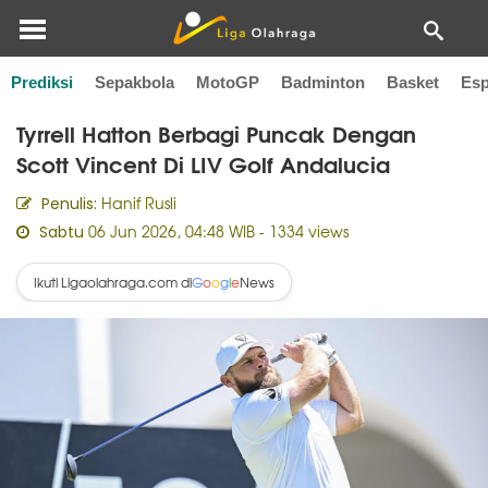
Prediksi
Sepakbola
MotoGP
Badminton
Basket
Esp
Home
Golf
Tyrrell Hatton Berbagi Puncak Dengan
Scott Vincent Di LIV Golf Andalucia
Hanif Rusli
Penulis:
06 Jun 2026, 04:48 WIB
- 1334 views
Sabtu
Ikuti Ligaolahraga.com di
News
G
o
o
g
l
e