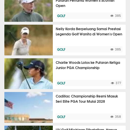
Putaran Pertama Women's Scottish
Open
GOLF
385
Nelly Korda Berpeluang Samai Prestasi
Legenda Golf Wanita di Women's Open
GOLF
385
Charlie Woods Lolos ke Putaran Ketiga
Junior PGA Championship
GOLF
377
Cadillac Championship Resmi Masuk
Seri Elite PGA Tour Mulai 2028
GOLF
358
LIV Golf Michigan Dibatalkan, Hanya