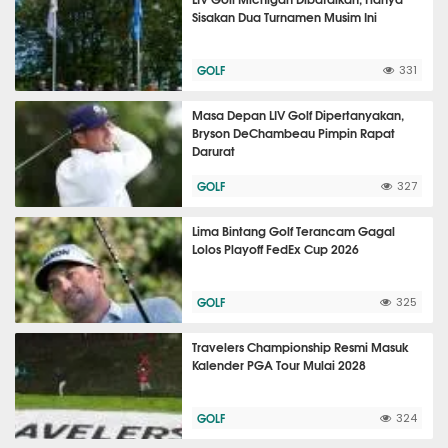
Sisakan Dua Turnamen Musim Ini
GOLF
331
Masa Depan LIV Golf Dipertanyakan,
Bryson DeChambeau Pimpin Rapat
Darurat
GOLF
327
Lima Bintang Golf Terancam Gagal
Lolos Playoff FedEx Cup 2026
GOLF
325
Travelers Championship Resmi Masuk
Kalender PGA Tour Mulai 2028
GOLF
324