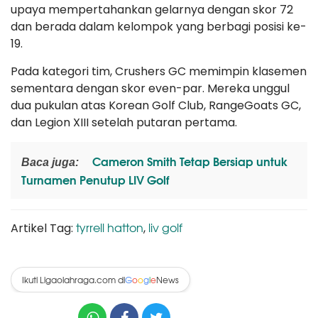
upaya mempertahankan gelarnya dengan skor 72
dan berada dalam kelompok yang berbagi posisi ke-
19.
Pada kategori tim, Crushers GC memimpin klasemen
sementara dengan skor even-par. Mereka unggul
dua pukulan atas Korean Golf Club, RangeGoats GC,
dan Legion XIII setelah putaran pertama.
Cameron Smith Tetap Bersiap untuk
Baca juga:
Turnamen Penutup LIV Golf
tyrrell hatton
liv golf
Artikel Tag:
,
Ikuti Ligaolahraga.com di
News
G
o
o
g
l
e