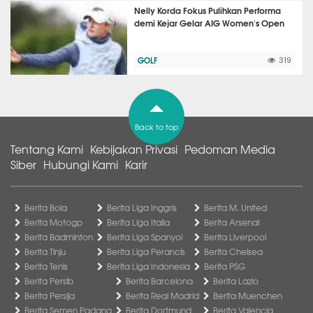
Nelly Korda Fokus Pulihkan Performa
demi Kejar Gelar AIG Women's Open
GOLF
319
Back to top
Tentang Kami
Kebijakan Privasi
Pedoman Media
Siber
Hubungi Kami
Karir
Berita Bola
Berita Liga Inggris
Berita M. United
Berita Motogp
Berita Liga Italia
Berita Arsenal
Berita Badminton
Berita Liga Spanyol
Berita Liverpool
Berita Tinju
Berita Liga Perancis
Berita Chelsea
Berita Tenis
Berita Liga Indonesia
Berita PSG
Berita Persib
Berita Barcelona
Berita Lazio
Berita Persija
Berita Real Madrid
Berita Muenchen
Berita Semen Padang
Berita Dortmund
Berita Valencia