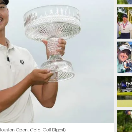
1 jam
1 jam
1 jam 
1 jam
ouston Open. (Foto: Golf Digest)