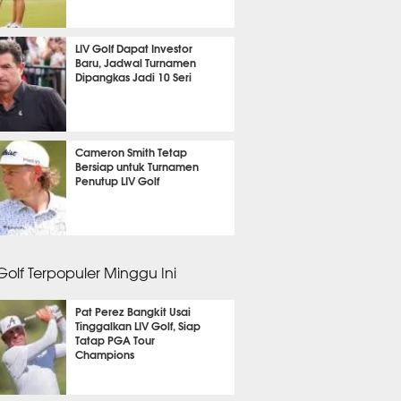
 lalu
LIV Golf Dapat Investor
Baru, Jadwal Turnamen
Dipangkas Jadi 10 Seri
 lalu
Cameron Smith Tetap
Bersiap untuk Turnamen
Penutup LIV Golf
 14 jam lalu
 Golf Terpopuler Minggu Ini
Pat Perez Bangkit Usai
Tinggalkan LIV Golf, Siap
Tatap PGA Tour
Champions