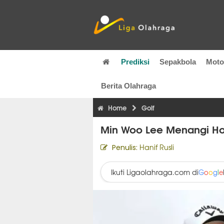
Prediksi
Sepakbola
Mot
Berita Olahraga
Home
Golf
Min Woo Lee Menangi Ho
Hanif Rusli
Penulis:
Ikuti Ligaolahraga.com di
G
o
o
g
l
e