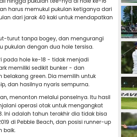
 hingga pukulan tee-nya di hole ke-16
GOLF
dan harus memukul pukulan ketiganya dari
lan dari jarak 40 kaki untuk mendapatkan
urut-turut tanpa bogey, dan mengurangi
GOLF
 pukulan dengan dua hole tersisa.
i pada hole ke-18 - tidak menjadi
k memiliki sedikit bunker - dan
 belakang green. Dia memilih untuk
GOLF
p, dan hasilnya nyaris sempurna.
n, menonton melalui ponselnya. Itu hasil
enjalani operasi otak untuk mengangkat
GOLF
Ini adalah tahun terakhir dia tidak bisa
9 di Pebble Beach, dan posisi runner-up
baik.