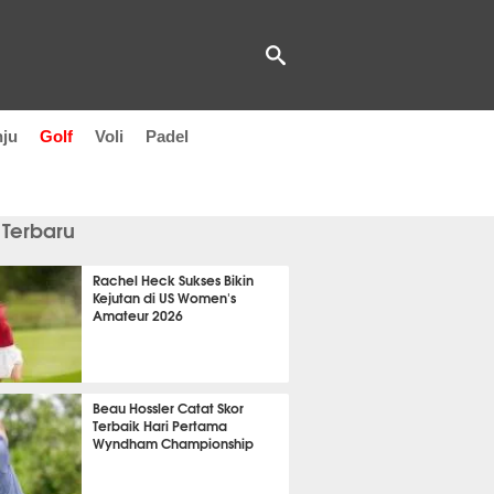
nju
Golf
Voli
Padel
 Terbaru
Rachel Heck Sukses Bikin
Kejutan di US Women's
Amateur 2026
 30 menit lalu
Beau Hossler Catat Skor
Terbaik Hari Pertama
Wyndham Championship