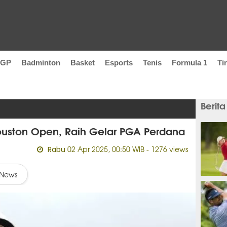
oGP
Badminton
Basket
Esports
Tenis
Formula 1
Ti
Berita
uston Open, Raih Gelar PGA Perdana
02 Apr 2025, 00:50 WIB
- 1276 views
Rabu
News
1 jam