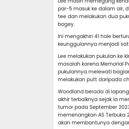
Lee masih memegang kendali
par-5 masuk ke dalam air, 
tee dan melakukan dua puku
bogey.
Ini mengakhiri 41 hole bert
keunggulannya menjadi satu
Lee melakukan pukulan ke kir
masalah karena Memorial Par
pukulannya melewati bagian
melakukan putt daripada chi
Woodland berada di lapanga
akhir terbaiknya sejak ia m
tumor pada September 2023. 
memenangkan AS Terbuka 201
akan membantunya dengan 