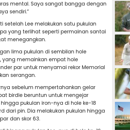
GOLF
guras mental. Saya sangat bangga dengan
ya sendiri.”
ti setelah Lee melakukan satu pukulan
 yang terlihat seperti permainan santai
GOLF
ngat menegangkan.
an lima pukulan di sembilan hole
, yang memainkan empat hole
under par untuk menyamai rekor Memorial
GOLF
ukan serangan.
khirnya sebelum mempertahankan gelar
at birdie beruntun untuk mengejar
GOLF
 hingga pukulan iron-nya di hole ke-18
ard dari pin. Dia melakukan pukulan hingga
par dan skor 63.