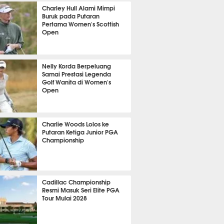
413
Charley Hull Alami Mimpi
Buruk pada Putaran
Pertama Women's Scottish
Open
384
Nelly Korda Berpeluang
Samai Prestasi Legenda
Golf Wanita di Women's
Open
384
Charlie Woods Lolos ke
Putaran Ketiga Junior PGA
Championship
371
Cadillac Championship
Resmi Masuk Seri Elite PGA
Tour Mulai 2028