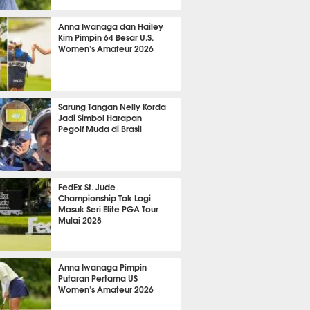
 35 menit lalu
Anna Iwanaga dan Hailey
Kim Pimpin 64 Besar U.S.
Women's Amateur 2026
 42 menit lalu
Sarung Tangan Nelly Korda
Jadi Simbol Harapan
Pegolf Muda di Brasil
51 menit lalu
FedEx St. Jude
Championship Tak Lagi
Masuk Seri Elite PGA Tour
Mulai 2028
 58 menit lalu
Anna Iwanaga Pimpin
Putaran Pertama US
Women's Amateur 2026