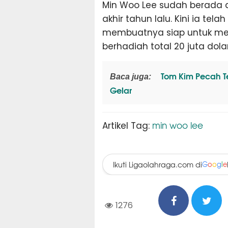
Min Woo Lee sudah berada di
akhir tahun lalu. Kini ia tel
membuatnya siap untuk men
berhadiah total 20 juta dolar
Tom Kim Pecah Te
Baca juga:
Gelar
min woo lee
Artikel Tag:
Ikuti Ligaolahraga.com di
G
o
o
g
l
e
1276