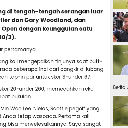
ng di tengah-tengah serangan luar
1 hari
ffler dan Gary Woodland, dan
Open dengan keunggulan satu
0/3).
1 hari
ur pertamanya.
g kali mengepalkan tinjunya saat putt-
erada beberapa inci dari cangkir di lubang
n tap-in par untuk skor 3-under 67.
1 hari
Berita
skor 20-under 260, memecahkan rekor
pat pukulan.
ta Min Woo Lee. “Jelas, Scottie pegolf yang
 Anda tetap waspada. Pertama kali
ang bisa menyelesaikannya. Saya sangat