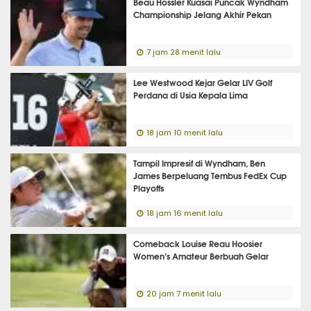
Beau Hossler Kuasai Puncak Wyndham
Championship Jelang Akhir Pekan
7 jam 28 menit lalu
Lee Westwood Kejar Gelar LIV Golf
Perdana di Usia Kepala Lima
18 jam 10 menit lalu
Tampil Impresif di Wyndham, Ben
James Berpeluang Tembus FedEx Cup
Playoffs
18 jam 16 menit lalu
Comeback Louise Reau Hoosier
Women’s Amateur Berbuah Gelar
20 jam 7 menit lalu