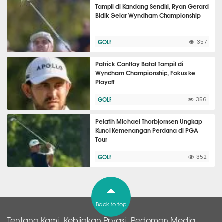
Tampil di Kandang Sendiri, Ryan Gerard
Bidik Gelar Wyndham Championship
GOLF
357
Patrick Cantlay Batal Tampil di
Wyndham Championship, Fokus ke
Playoff
GOLF
356
Pelatih Michael Thorbjornsen Ungkap
Kunci Kemenangan Perdana di PGA
Tour
GOLF
352
Back to top
Tentang Kami
Kebijakan Privasi
Pedoman Media