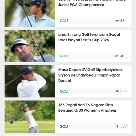
Junior PGA Championship
GOLF
384
Lima Bintang Golf Terancam Gagal
Lolos Playoff FedEx Cup 2026
GOLF
369
Masa Depan LIV Golf Dipertanyakan,
Bryson DeChambeau Pimpin Rapat
Darurat
GOLF
367
156 Pegolf dari 16 Negara Siap
Bersaing di US Women's Amateur
GOLF
357