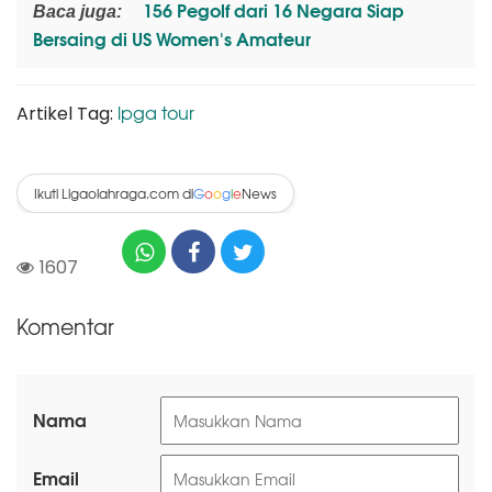
156 Pegolf dari 16 Negara Siap
Baca juga:
Bersaing di US Women's Amateur
lpga tour
Artikel Tag:
Ikuti Ligaolahraga.com di
News
G
o
o
g
l
e
1607
Komentar
Nama
Email