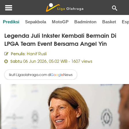
Prediksi
Sepakbola
MotoGP
Badminton
Basket
Esp
Home
Golf
Legenda Juli Inkster Kembali Bermain Di
LPGA Team Event Bersama Angel Yin
Hanif Rusli
Penulis:
06 Jun 2026, 05:02 WIB
- 1607 views
Sabtu
Ikuti Ligaolahraga.com di
News
G
o
o
g
l
e