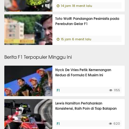
14 jam 18 menit lalu
Toto Wolff: Pandangan Pesimistis pada
Perebutan Gelar F1
15 jam 6 menit lalu
Berita F1 Terpopuler Minggu Ini
Nyck De Vries Petik Kemenangan
Kedua di Formula E Musim Ini
F1
1155
Lewis Hamilton Pertahankan
Konsistensi, Raih Poin di Tiap Balapan
F1
620