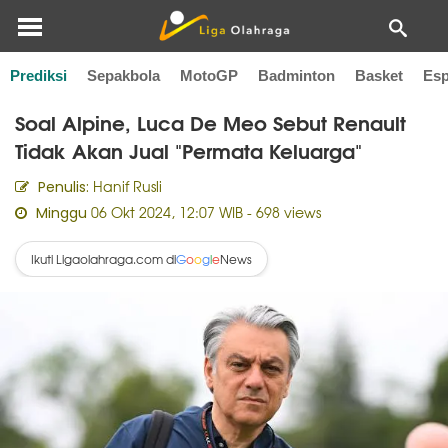
Prediksi
Sepakbola
MotoGP
Badminton
Basket
Esp
Home
F1
Soal Alpine, Luca De Meo Sebut Renault
Tidak Akan Jual "Permata Keluarga"
Hanif Rusli
Penulis:
06 Okt 2024, 12:07 WIB
- 698 views
Minggu
Ikuti Ligaolahraga.com di
News
G
o
o
g
l
e