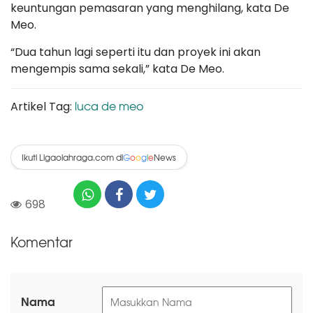
keuntungan pemasaran yang menghilang, kata De
Meo.
“Dua tahun lagi seperti itu dan proyek ini akan
mengempis sama sekali,” kata De Meo.
luca de meo
Artikel Tag:
Ikuti Ligaolahraga.com di
News
G
o
o
g
l
e
698
Komentar
Nama