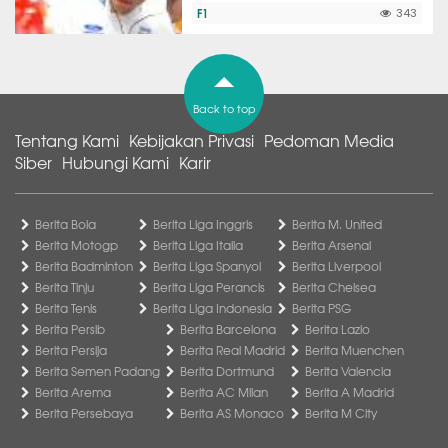
F1
343
Back to top
Tentang Kami
Kebijakan Privasi
Pedoman Media
Siber
Hubungi Kami
Karir
Berita Bola
Berita Liga Inggris
Berita M. United
Berita Motogp
Berita Liga Italia
Berita Arsenal
Berita Badminton
Berita Liga Spanyol
Berita Liverpool
Berita Tinju
Berita Liga Perancis
Berita Chelsea
Berita Tenis
Berita Liga Indonesia
Berita PSG
Berita Persib
Berita Barcelona
Berita Lazio
Berita Persija
Berita Real Madrid
Berita Muenchen
Berita Semen Padang
Berita Dortmund
Berita Valencia
Berita Arema
Berita AC Milan
Berita A Madrid
Berita Persebaya
Berita AS Monaco
Berita M City