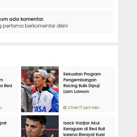
lum ada komentar.
g pertama berkomentar disini
Kekuatan Program
um
Pengembangan
a Red
Racing Bulls Dipuji
Liam Lawson
lu
2 hari 17 jam lalu
pat
Isack Hadjar Akui
Keraguan di Red Bull
karena Riwayat Kursi