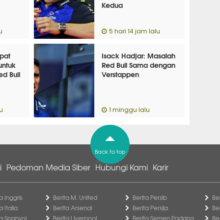
Kedua
u
5 hari 14 jam lalu
pat
Isack Hadjar: Masalah
untuk
Red Bull Sama dengan
d Bull
Verstappen
u
1 minggu lalu
Back to top
i
Pedoman Media Siber
Hubungi Kami
Karir
a Inggris
Berita M. United
Berita Persib
Be
a Italia
Berita Arsenal
Berita Persija
Be
ga Spanyol
Berita Liverpool
Berita Semen Padang
Be