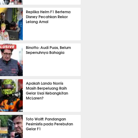
 6 menit lalu
Replika Helm F1 Bertema
Disney Pecahkan Rekor
Lelang Amal
 42 menit lalu
Binotto: Audi Puas, Belum
Sepenuhnya Bahagia
 30 menit lalu
Apakah Lando Norris
Masih Berpeluang Raih
Gelar Usai Kebangkitan
McLaren?
 42 menit lalu
Toto Wolff: Pandangan
Pesimistis pada Perebutan
Gelar F1