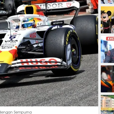
4 jam
5 jam
6 jam
7 jam
n dengan Sempurna