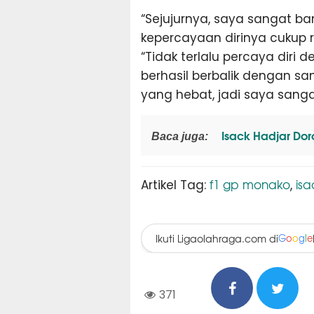
“Sejujurnya, saya sangat b
kepercayaan dirinya cukup r
“Tidak terlalu percaya dir
berhasil berbalik dengan s
yang hebat, jadi saya sang
Isack Hadjar Dor
Baca juga:
f1 gp monako
isa
Artikel Tag:
,
Ikuti Ligaolahraga.com di
G
o
o
g
l
e
371