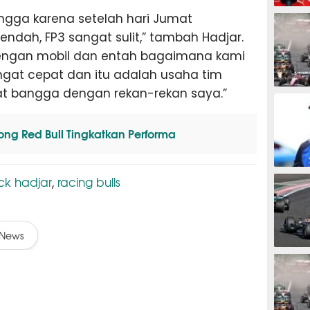
F1
angga karena setelah hari Jumat
endah, FP3 sangat sulit,” tambah Hadjar.
i dengan mobil dan entah bagaimana kami
angat cepat dan itu adalah usaha tim
at bangga dengan rekan-rekan saya.”
F1
ong Red Bull Tingkatkan Performa
F1
ck hadjar
racing bulls
,
News
F1