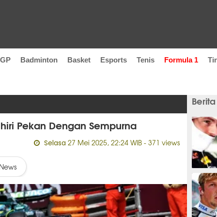
oGP
Badminton
Basket
Esports
Tenis
Formula 1
Ti
Berita
khiri Pekan Dengan Sempurna
27 Mei 2025, 22:24 WIB
- 371 views
Selasa
News
2 jam