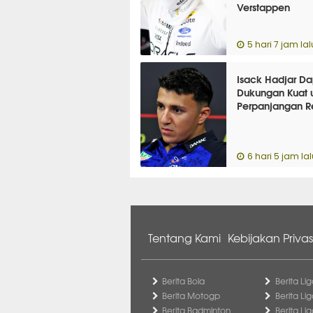
Verstappen
5 hari 7 jam lal
Isack Hadjar Da
Dukungan Kuat 
Perpanjangan Re
6 hari 5 jam lal
Tentang Kami
Kebijakan Privas
Berita Bola
Berita Lig
Berita Motogp
Berita Lig
Berita Badminton
Berita Li