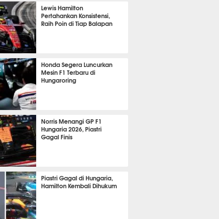
1150
Lewis Hamilton
Pertahankan Konsistensi,
Raih Poin di Tiap Balapan
599
Honda Segera Luncurkan
Mesin F1 Terbaru di
Hungaroring
512
Norris Menangi GP F1
Hungaria 2026, Piastri
Gagal Finis
391
Piastri Gagal di Hungaria,
Hamilton Kembali Dihukum