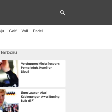
nju
Golf
Voli
Padel
 Terbaru
Verstappen Minta Respons
Pemerintah, Hamilton
Dipuji
 6 menit lalu
Liam Lawson Akui
Kebingungan Awal Racing
Bulls di F1