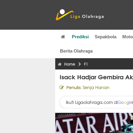
Prediksi
Sepakbola
Mot
Berita Olahraga
Home
F1
Isack Hadjar Gembira A
Senja Hanan
Penulis:
Ikuti Ligaolahraga.com di
G
o
o
g
l
e