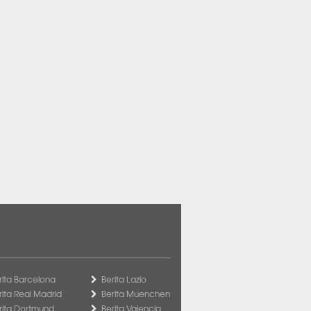
rita Barcelona
Berita Lazio
rita Real Madrid
Berita Muenchen
rita Dortmund
Berita Valencia