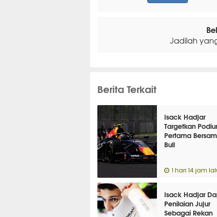
Be
Jadilah yan
Berita Terkait
Isack Hadjar
Targetkan Podi
Pertama Bersam
Bull
1 hari 14 jam la
Isack Hadjar Da
Penilaian Jujur
Sebagai Rekan