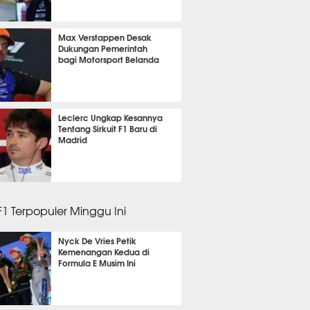
 30 menit lalu
Max Verstappen Desak
Dukungan Pemerintah
bagi Motorsport Belanda
 18 menit lalu
Leclerc Ungkap Kesannya
Tentang Sirkuit F1 Baru di
Madrid
m 6 menit lalu
 F1 Terpopuler Minggu Ini
Nyck De Vries Petik
Kemenangan Kedua di
Formula E Musim Ini