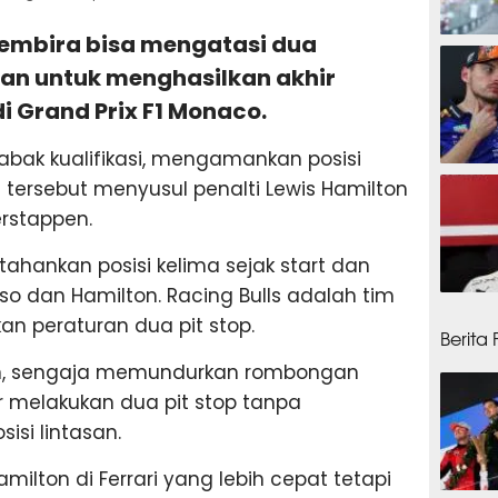
 gembira bisa mengatasi dua
8 jam
an untuk menghasilkan akhir
 Grand Prix F1 Monaco.
abak kualifikasi, mengamankan posisi
9 jam
n tersebut menyusul penalti Lewis Hamilton
rstappen.
ahankan posisi kelima sejak start dan
o dan Hamilton. Racing Bulls adalah tim
10 ja
 peraturan dua pit stop.
Berita
on, sengaja memundurkan rombongan
 melakukan dua pit stop tanpa
isi lintasan.
amilton di Ferrari yang lebih cepat tetapi