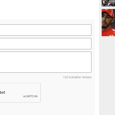
F1
F1
160 karakter tersisa