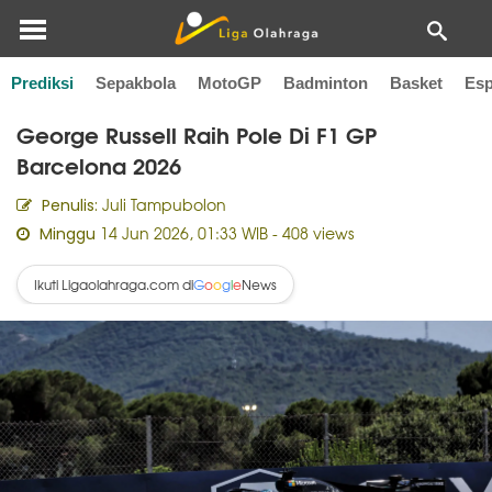
Prediksi
Sepakbola
MotoGP
Badminton
Basket
Esp
Home
F1
George Russell Raih Pole Di F1 GP
Barcelona 2026
Juli Tampubolon
Penulis:
14 Jun 2026, 01:33 WIB
- 408 views
Minggu
Ikuti Ligaolahraga.com di
News
G
o
o
g
l
e