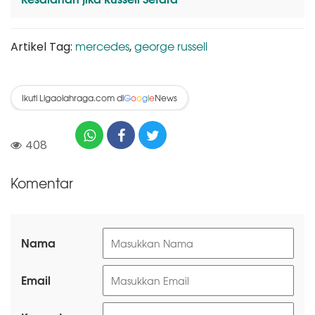
mercedes
george russell
Artikel Tag:
,
Ikuti Ligaolahraga.com di
News
G
o
o
g
l
e
408
Komentar
Nama
Email