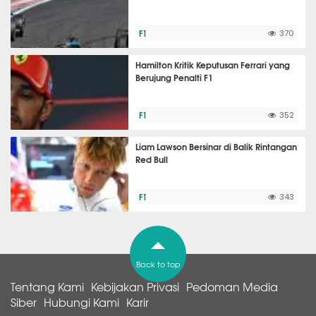
F1
370
Hamilton Kritik Keputusan Ferrari yang
Berujung Penalti F1
F1
352
Liam Lawson Bersinar di Balik Rintangan
Red Bull
F1
343
Back to top
Tentang Kami
Kebijakan Privasi
Pedoman Media
Siber
Hubungi Kami
Karir