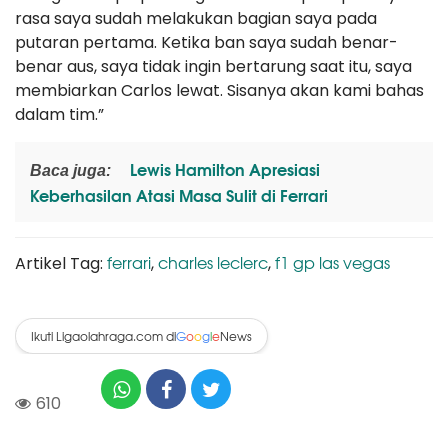
rasa saya sudah melakukan bagian saya pada
putaran pertama. Ketika ban saya sudah benar-
benar aus, saya tidak ingin bertarung saat itu, saya
membiarkan Carlos lewat. Sisanya akan kami bahas
dalam tim.”
Lewis Hamilton Apresiasi
Baca juga:
Keberhasilan Atasi Masa Sulit di Ferrari
ferrari
charles leclerc
f1 gp las vegas
Artikel Tag:
,
,
Ikuti Ligaolahraga.com di
News
G
o
o
g
l
e
610