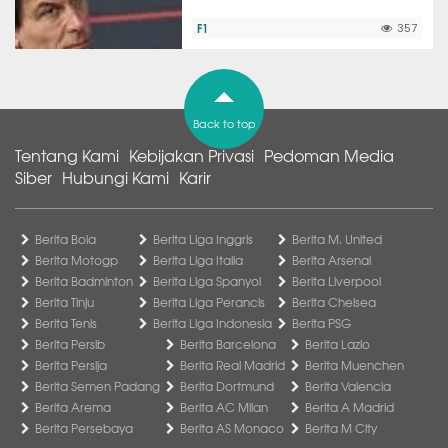
F1
357
Back to top
Tentang Kami
Kebijakan Privasi
Pedoman Media
Siber
Hubungi Kami
Karir
Berita Bola
Berita Liga Inggris
Berita M. United
Berita Motogp
Berita Liga Italia
Berita Arsenal
Berita Badminton
Berita Liga Spanyol
Berita Liverpool
Berita Tinju
Berita Liga Perancis
Berita Chelsea
Berita Tenis
Berita Liga Indonesia
Berita PSG
Berita Persib
Berita Barcelona
Berita Lazio
Berita Persija
Berita Real Madrid
Berita Muenchen
Berita Semen Padang
Berita Dortmund
Berita Valencia
Berita Arema
Berita AC Milan
Berita A Madrid
Berita Persebaya
Berita AS Monaco
Berita M City