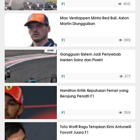
F1
400
Max Verstappen Minta Red Bull, Aston
Martin Diunggulkan
F1
389
Gangguan Sistem Jadi Penyebab
Insiden Sainz dan Piastri
F1
377
Hamilton Kritik Keputusan Ferrari yang
Berujung Penalti F1
F1
359
Toto Wolff Ragu Tetapkan Kimi Antonelli
Favorit Juara F1