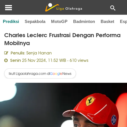
Prediksi
Sepakbola
MotoGP
Badminton
Basket
Esp
Home
F1
Charles Leclerc Frustrasi Dengan Performa
Mobilnya
Senja Hanan
Penulis:
25 Nov 2024, 11:52 WIB
- 610 views
Senin
Ikuti Ligaolahraga.com di
News
G
o
o
g
l
e