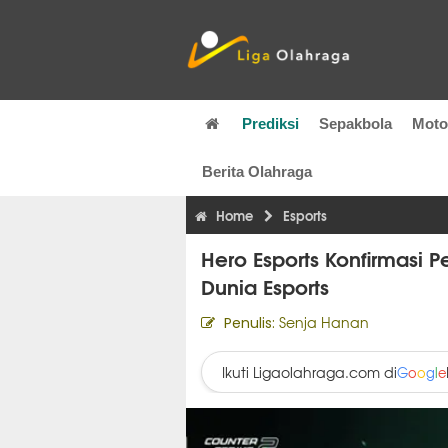
Prediksi
Sepakbola
Mot
Berita Olahraga
Home
Esports
Hero Esports Konfirmasi 
Dunia Esports
Senja Hanan
Penulis:
Ikuti Ligaolahraga.com di
G
o
o
g
l
e