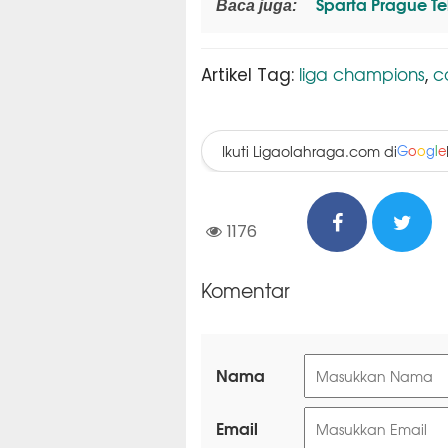
Sparta Prague Tek
Baca juga:
liga champions
c
Artikel Tag:
,
Ikuti Ligaolahraga.com di
G
o
o
g
l
e
1176
Komentar
Nama
Email