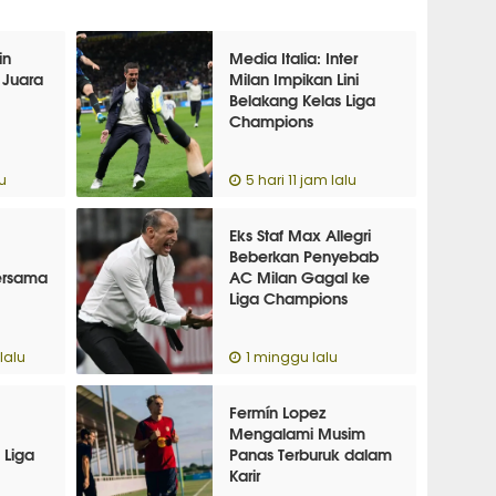
in
Media Italia: Inter
 Juara
Milan Impikan Lini
Belakang Kelas Liga
Champions
u
5 hari 11 jam lalu
Eks Staf Max Allegri
Beberkan Penyebab
ersama
AC Milan Gagal ke
Liga Champions
lalu
1 minggu lalu
Fermín Lopez
Mengalami Musim
 Liga
Panas Terburuk dalam
Karir