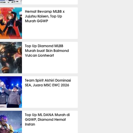
 8 jam lalu
Hemat Revamp MLBB x
Jujutsu Kaisen, Top Up
Murah GGWP
 12 jam lalu
Top Up Diamond MLBB
Murah buat Skin Balmond
Vulcan Lionheart
 5 jam lalu
Team Spirit Akhiri Dominasi
SEA, Juara MSC EWC 2026
 13 jam lalu
Top Up ML DANA Murah di
GGWP, Diamond Hemat
Instan