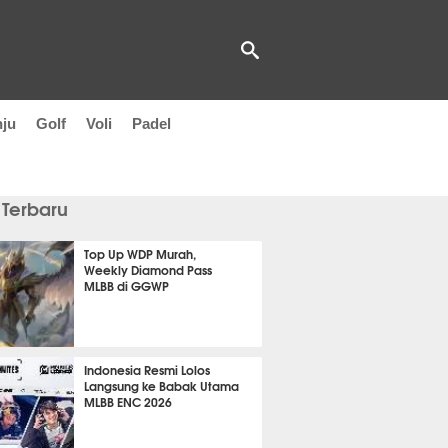
nju
Golf
Voli
Padel
 Terbaru
Top Up WDP Murah,
Weekly Diamond Pass
MLBB di GGWP
 7 jam lalu
Indonesia Resmi Lolos
Langsung ke Babak Utama
MLBB ENC 2026