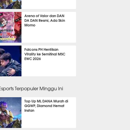
gu 1 hari lalu
Arena of Valor dan DAN
DA DAN Resmi, Ada Skin
Momo
gu 1 hari lalu
Falcons PH Hentikan
Vitality ke Semifinal MSC
EWC 2026
gu 2 hari lalu
 Esports Terpopuler Minggu Ini
Top Up ML DANA Murah di
GGWP, Diamond Hemat
Instan