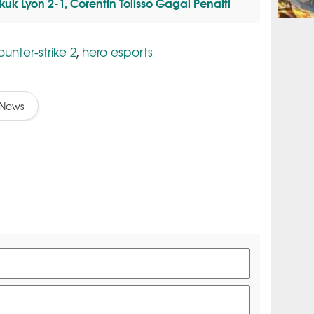
uk Lyon 2-1, Corentin Tolisso Gagal Penalti
ESPORTS
ounter-strike 2
hero esports
,
News