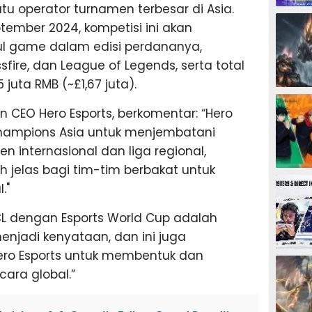
atu operator turnamen terbesar di Asia.
ESPORTS
ember 2024, kompetisi ini akan
ul game dalam edisi perdananya,
sfire, dan League of Legends, serta total
juta RMB (~£1,67 juta).
ESPORTS
 CEO Hero Esports, berkomentar: “Hero
Champions Asia untuk menjembatani
 internasional dan liga regional,
h jelas bagi tim-tim berbakat untuk
ESPORTS
."
ACL dengan Esports World Cup adalah
enjadi kenyataan, dan ini juga
ro Esports untuk membentuk dan
ESPORTS
ara global.”