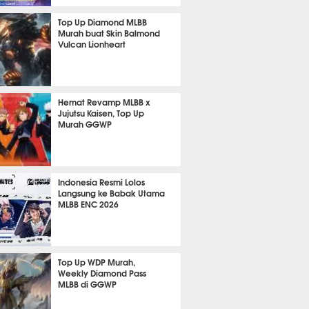
701
Top Up Diamond MLBB
Murah buat Skin Balmond
Vulcan Lionheart
366
Hemat Revamp MLBB x
Jujutsu Kaisen, Top Up
Murah GGWP
286
Indonesia Resmi Lolos
Langsung ke Babak Utama
MLBB ENC 2026
203
Top Up WDP Murah,
Weekly Diamond Pass
MLBB di GGWP