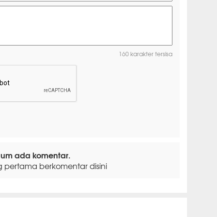
160 karakter tersisa
lum ada komentar.
g pertama berkomentar disini