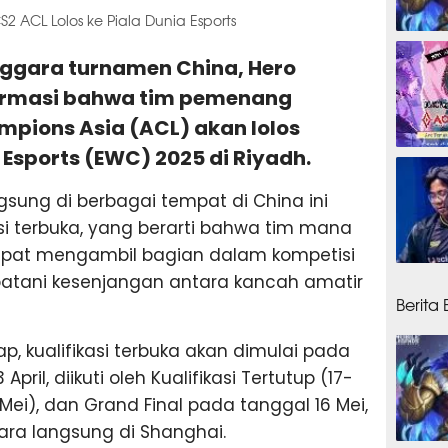
2 ACL Lolos ke Piala Dunia Esports
1 ming
enggara turnamen China, Hero
firmasi bahwa tim pemenang
pions Asia (ACL) akan lolos
 Esports (EWC) 2025 di Riyadh.
1 ming
sung di berbagai tempat di China ini
si terbuka, yang berarti bahwa tim mana
dapat mengambil bagian dalam kompetisi
1 ming
batani kesenjangan antara kancah amatir
Berita
, kualifikasi terbuka akan dimulai pada
April, diikuti oleh Kualifikasi Tertutup (17-
1 Mei), dan Grand Final pada tanggal 16 Mei,
ra langsung di Shanghai.