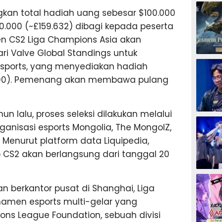
ESPORTS
n total hadiah uang sebesar $100.000
0.000 (~£159.632) dibagi kepada peserta
n CS2 Liga Champions Asia akan
ri Valve Global Standings untuk
ESPORTS
 Esports, yang menyediakan hadiah
.700). Pemenang akan membawa pulang
n lalu, proses seleksi dilakukan melalui
ESPORTS
rganisasi esports Mongolia, The MongolZ,
enurut platform data Liquipedia,
 CS2 akan berlangsung dari tanggal 20
ESPORTS
an berkantor pusat di Shanghai, Liga
namen esports multi-gelar yang
ons League Foundation, sebuah divisi