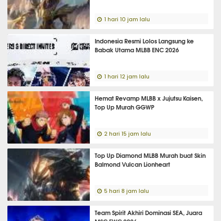
1 hari 10 jam lalu
Indonesia Resmi Lolos Langsung ke
Babak Utama MLBB ENC 2026
1 hari 12 jam lalu
Hemat Revamp MLBB x Jujutsu Kaisen,
Top Up Murah GGWP
2 hari 15 jam lalu
Top Up Diamond MLBB Murah buat Skin
Balmond Vulcan Lionheart
5 hari 8 jam lalu
Team Spirit Akhiri Dominasi SEA, Juara