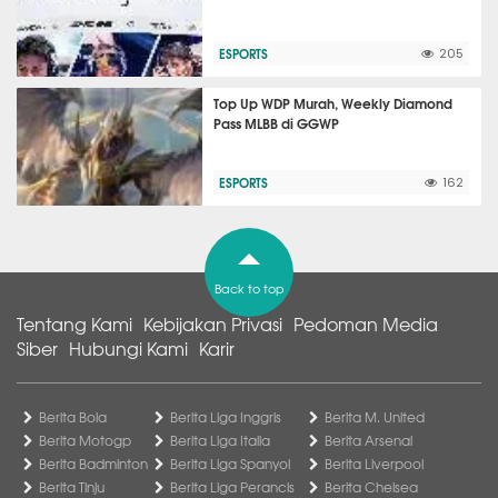
ESPORTS
205
Top Up WDP Murah, Weekly Diamond
Pass MLBB di GGWP
ESPORTS
162
Back to top
Tentang Kami
Kebijakan Privasi
Pedoman Media
Siber
Hubungi Kami
Karir
Berita Bola
Berita Liga Inggris
Berita M. United
Berita Motogp
Berita Liga Italia
Berita Arsenal
Berita Badminton
Berita Liga Spanyol
Berita Liverpool
Berita Tinju
Berita Liga Perancis
Berita Chelsea