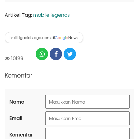
mobile legends
Artikel Tag:
Ikuti Ligaolahraga.com di
News
G
o
o
g
l
e
10189
Komentar
Nama
Email
Komentar