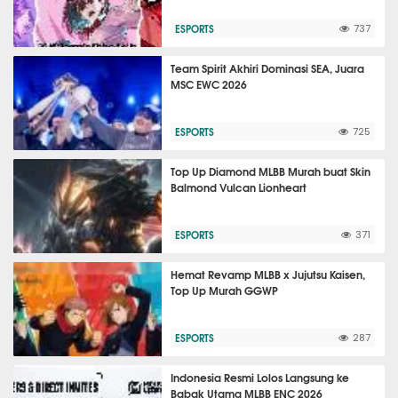
ESPORTS
737
Team Spirit Akhiri Dominasi SEA, Juara
MSC EWC 2026
ESPORTS
725
Top Up Diamond MLBB Murah buat Skin
Balmond Vulcan Lionheart
ESPORTS
371
Hemat Revamp MLBB x Jujutsu Kaisen,
Top Up Murah GGWP
ESPORTS
287
Indonesia Resmi Lolos Langsung ke
Babak Utama MLBB ENC 2026