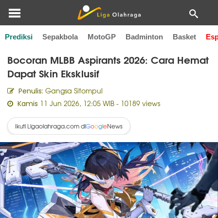
Prediksi
Sepakbola
MotoGP
Badminton
Basket
Esp
Home
Esports
Bocoran MLBB Aspirants 2026: Cara Hemat
Dapat Skin Eksklusif
Gangsa Sitompul
Penulis:
11 Jun 2026, 12:05 WIB
- 10189 views
Kamis
Ikuti Ligaolahraga.com di
News
G
o
o
g
l
e