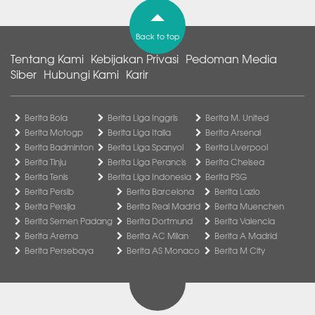
Back to top
Tentang Kami
Kebijakan Privasi
Pedoman Media
Siber
Hubungi Kami
Karir
Berita Bola
Berita Liga Inggris
Berita M. United
Berita Motogp
Berita Liga Italia
Berita Arsenal
Berita Badminton
Berita Liga Spanyol
Berita Liverpool
Berita Tinju
Berita Liga Perancis
Berita Chelsea
Berita Tenis
Berita Liga Indonesia
Berita PSG
Berita Persib
Berita Barcelona
Berita Lazio
Berita Persija
Berita Real Madrid
Berita Muenchen
Berita Semen Padang
Berita Dortmund
Berita Valencia
Berita Arema
Berita AC Milan
Berita A Madrid
Berita Persebaya
Berita AS Monaco
Berita M City