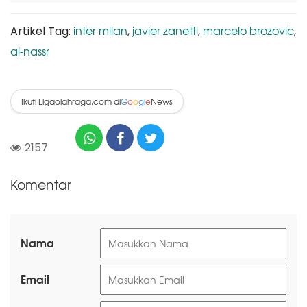
inter milan
javier zanetti
marcelo brozovic
Artikel Tag:
,
,
,
al-nassr
Ikuti Ligaolahraga.com di
News
G
o
o
g
l
e
2157
Komentar
Nama
Email