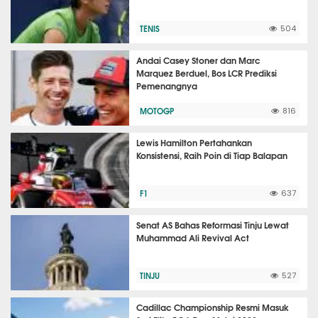
TENIS
504
Andai Casey Stoner dan Marc
Marquez Berduel, Bos LCR Prediksi
Pemenangnya
MOTOGP
816
Lewis Hamilton Pertahankan
Konsistensi, Raih Poin di Tiap Balapan
F1
637
Senat AS Bahas Reformasi Tinju Lewat
Muhammad Ali Revival Act
TINJU
527
Cadillac Championship Resmi Masuk