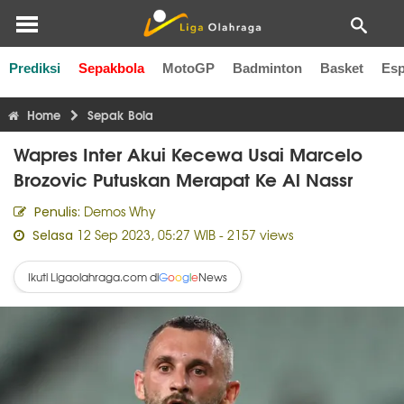
Prediksi
Sepakbola
MotoGP
Badminton
Basket
Esp
Liga Inggris
Liga Italia
Liga Spanyol
Liga Perancis
Li
Home
Sepak Bola
Wapres Inter Akui Kecewa Usai Marcelo
Brozovic Putuskan Merapat Ke Al Nassr
Demos Why
Penulis:
12 Sep 2023, 05:27 WIB
- 2157 views
Selasa
Ikuti Ligaolahraga.com di
News
G
o
o
g
l
e