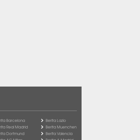
rita Barcelona
Berita Lazio
rita Real Madrid
Berita Muenchen
rita Dortmund
Berita Valencia
rita AC Milan
Berita A Madrid