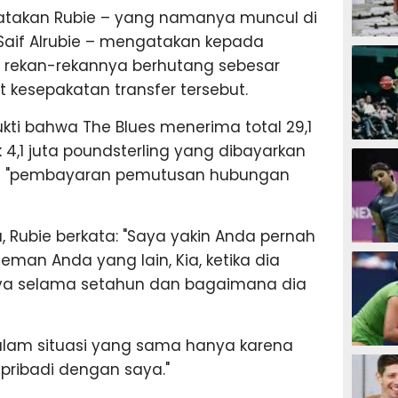
atakan Rubie – yang namanya muncul di
Saif Alrubie – mengatakan kepada
SEPAK B
 rekan-rekannya berhutang sebesar
t kesepakatan transfer tersebut.
ti bahwa The Blues menerima total 29,1
 4,1 juta poundsterling yang dibayarkan
BASKET
i "pembayaran pemutusan hubungan
 Rubie berkata: "Saya yakin Anda pernah
BADMIN
man Anda yang lain, Kia, ketika dia
ya selama setahun dan bagaimana dia
alam situasi yang sama hanya karena
TENIS
ribadi dengan saya."