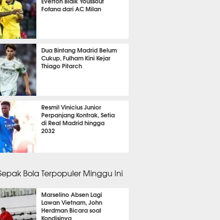
Everton Bidik Youssouf
Fofana dari AC Milan
it 2 detik lalu
Dua Bintang Madrid Belum
Cukup, Fulham Kini Kejar
Thiago Pitarch
it 47 detik lalu
Resmi! Vinicius Junior
Perpanjang Kontrak, Setia
di Real Madrid hingga
2032
it 51 detik lalu
 Sepak Bola Terpopuler Minggu Ini
Marselino Absen Lagi
Lawan Vietnam, John
Herdman Bicara soal
Kondisinya