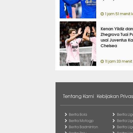
1 jam 51 menit l
Kenan Yildiz da
Zhegrova Tuai P
usai Juventus K
Chelsea
11 jam 33 menit 
Tentang Kami
Kebijakan Privas
Berita Bola
Berita Lig
Berita Motogp
Berita Lig
Berita Badminton
Berita Li
Berita Tinju
Berita Li