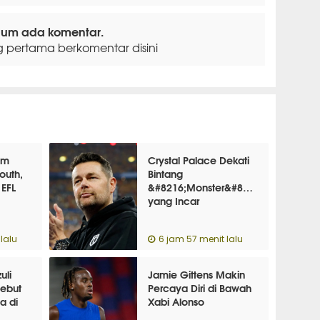
lum ada komentar.
g pertama berkomentar disini
am
Crystal Palace Dekati
outh,
Bintang
 EFL
&#8216;Monster&#8217;
yang Incar
Kepindahan ke London
lalu
6 jam 57 menit lalu
uli
Jamie Gittens Makin
Debut
Percaya Diri di Bawah
a di
Xabi Alonso