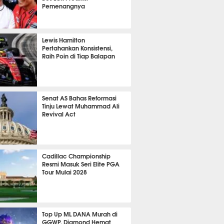
Pemenangnya
P
783
Lewis Hamilton
Pertahankan Konsistensi,
Raih Poin di Tiap Balapan
612
Senat AS Bahas Reformasi
Tinju Lewat Muhammad Ali
Revival Act
518
Cadillac Championship
Resmi Masuk Seri Elite PGA
Tour Mulai 2028
343
Top Up ML DANA Murah di
GGWP, Diamond Hemat