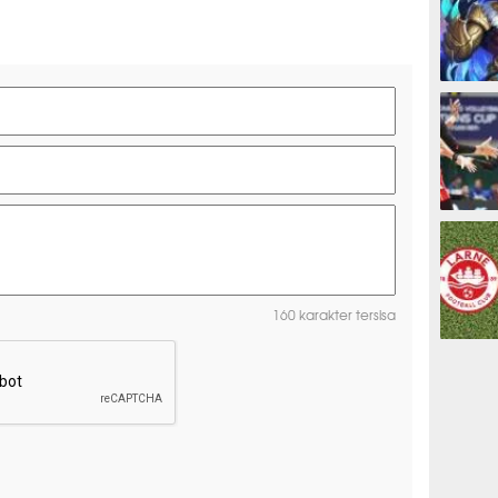
ESPORTS
OLAHRAG
160 karakter tersisa
PREDIKSI