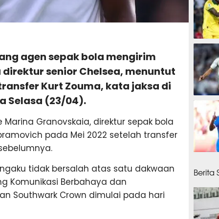
21 men
orang agen sepak bola mengirim
irektur senior Chelsea, menuntut
transfer Kurt Zouma, kata jaksa di
 Selasa (23/04).
23 men
e Marina Granovskaia, direktur sepak bola
ramovich pada Mei 2022 setelah transfer
sebelumnya.
30 men
mengaku tidak bersalah atas satu dakwaan
Berita
g Komunikasi Berbahaya dan
an Southwark Crown dimulai pada hari