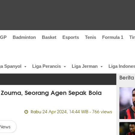
oGP
Badminton
Basket
Esports
Tenis
Formula 1
Ti
ga Spanyol
Liga Perancis
Liga Jerman
Liga Indones
Berita
urt Zouma, Seorang Agen Sepak Bola
24 Apr 2024, 14:44 WIB
- 766 views
Rabu
1 meni
News