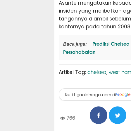
Asante mengatakan kepada
insiden yang melibatkan ag
tangannya diambil sebelum
kantornya pada tahun 2008
Prediksi Chelsea
Baca juga:
Persahabatan
chelsea
west ham
Artikel Tag:
,
Ikuti Ligaolahraga.com di
G
o
o
g
l
e
766