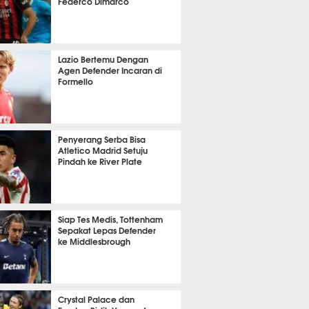
Federco Dimarco
it 7 detik lalu
Lazio Bertemu Dengan
Agen Defender Incaran di
Formello
it 54 detik lalu
Penyerang Serba Bisa
Atletico Madrid Setuju
Pindah ke River Plate
it 48 detik lalu
Siap Tes Medis, Tottenham
Sepakat Lepas Defender
ke Middlesbrough
it 18 detik lalu
Crystal Palace dan