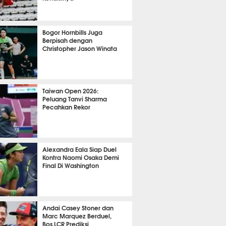
OLA
8594
Bogor Hornbills Juga
Berpisah dengan
Christopher Jason Winata
730
Taiwan Open 2026:
Peluang Tanvi Sharma
Pecahkan Rekor
TON
1957
Alexandra Eala Siap Duel
Kontra Naomi Osaka Demi
Final Di Washington
475
Andai Casey Stoner dan
Marc Marquez Berduel,
Bos LCR Prediksi