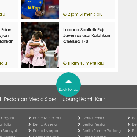
alu
2 jam 51 menit lalu
n Edon
Luciano Spalletti Puji
ujian
Juventus usai Kalahkan
alahkan
Chelsea 1-0
lalu
11 jam 40 menit lalu
Back to top
i
Pedoman Media Siber
Hubungi Kami
Karir
a Inggris
Berita M. United
Berita Persib
Be
a Italia
Berita Arsenal
Berita Persija
Be
ga Spanyol
Berita Liverpool
Berita Semen Padang
Be
ga Perancis
Berita Chelsea
Berita Arema
Be