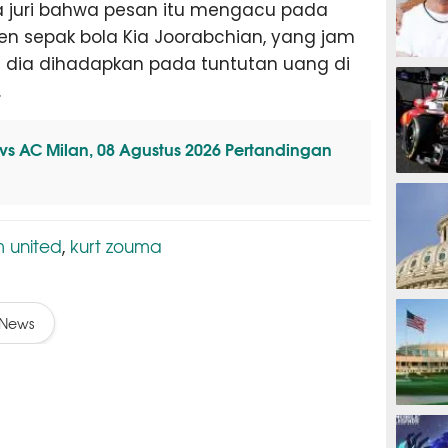
 juri bahwa pesan itu mengacu pada
en sepak bola Kia Joorabchian, yang jam
 dia dihadapkan pada tuntutan uang di
MOTOG
.
 vs AC Milan, 08 Agustus 2026 Pertandingan
F1
 united
kurt zouma
,
TINJU
News
GOLF