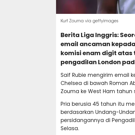
Kurt Zouma via gettyimages
Berita Liga Inggris: Se
email ancaman kepada d
komisi enam digit atas 
pengadilan London pada
Saif Rubie mengirim email k
Chelsea di bawah Roman Ab
Zouma ke West Ham tahun 
Pria berusia 45 tahun itu 
berdasarkan Undang-Undan
persidangannya di Pengadil
Selasa.