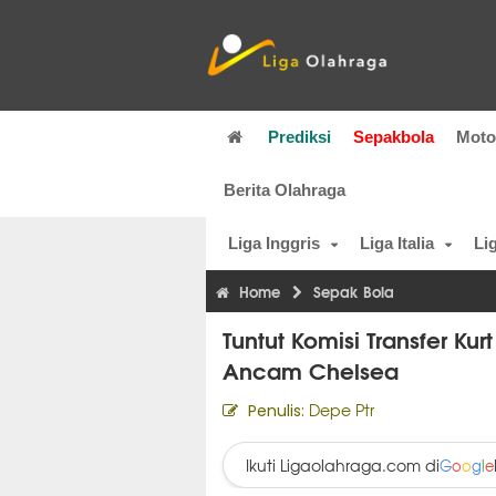
Prediksi
Sepakbola
Mot
Berita Olahraga
Liga Inggris
Liga Italia
Li
Home
Sepak Bola
Tuntut Komisi Transfer K
Ancam Chelsea
Depe Ptr
Penulis:
Ikuti Ligaolahraga.com di
G
o
o
g
l
e