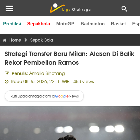
Prediksi
Sepakbola
MotoGP
Badminton
Basket
Esp
Liga Inggris
Liga Italia
Liga Spanyol
Liga Perancis
Li
Home
Sepak Bola
Strategi Transfer Baru Milan: Alasan Di Balik
Rekor Pembelian Ramos
Amalia Sihotang
Penulis:
08 Jul 2026, 22:18 WIB
- 458 views
Rabu
Ikuti Ligaolahraga.com di
News
G
o
o
g
l
e