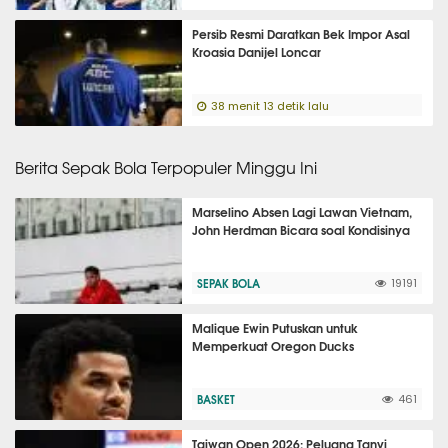
Persib Resmi Daratkan Bek Impor Asal
Kroasia Danijel Loncar
38 menit 13 detik lalu
Berita Sepak Bola Terpopuler Minggu Ini
Marselino Absen Lagi Lawan Vietnam,
John Herdman Bicara soal Kondisinya
SEPAK BOLA
19191
Malique Ewin Putuskan untuk
Memperkuat Oregon Ducks
BASKET
461
Taiwan Open 2026: Peluang Tanvi