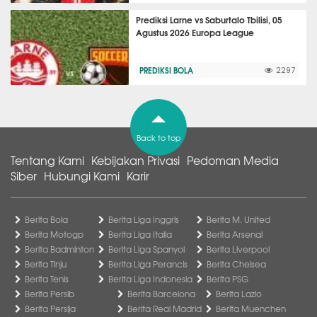
Prediksi Larne vs Saburtalo Tbilisi, 05
Agustus 2026 Europa League
PREDIKSI BOLA
2297
Back to top
Tentang Kami
Kebijakan Privasi
Pedoman Media
Siber
Hubungi Kami
Karir
Berita Bola
Berita Liga Inggris
Berita M. United
Berita Motogp
Berita Liga Italia
Berita Arsenal
Berita Badminton
Berita Liga Spanyol
Berita Liverpool
Berita Tinju
Berita Liga Perancis
Berita Chelsea
Berita Tenis
Berita Liga Indonesia
Berita PSG
Berita Persib
Berita Barcelona
Berita Lazio
Berita Persija
Berita Real Madrid
Berita Muenchen