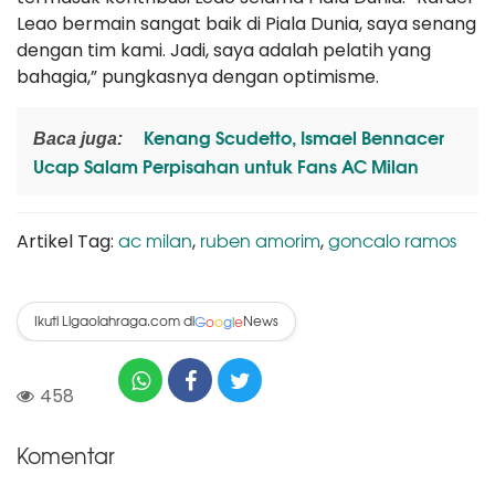
Leao bermain sangat baik di Piala Dunia, saya senang
dengan tim kami. Jadi, saya adalah pelatih yang
bahagia,” pungkasnya dengan optimisme.
Kenang Scudetto, Ismael Bennacer
Baca juga:
Ucap Salam Perpisahan untuk Fans AC Milan
ac milan
ruben amorim
goncalo ramos
Artikel Tag:
,
,
Ikuti Ligaolahraga.com di
News
G
o
o
g
l
e
458
Komentar