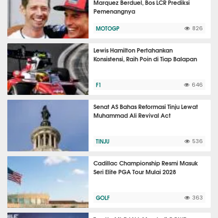
Marquez Berduel, Bos LCR Prediksi
Pemenangnya
MOTOGP
826
Lewis Hamilton Pertahankan
Konsistensi, Raih Poin di Tiap Balapan
F1
646
Senat AS Bahas Reformasi Tinju Lewat
Muhammad Ali Revival Act
TINJU
536
Cadillac Championship Resmi Masuk
Seri Elite PGA Tour Mulai 2028
GOLF
363