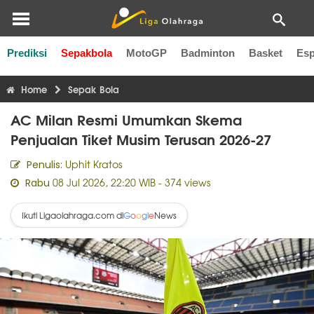
Prediksi
Sepakbola
MotoGP
Badminton
Basket
Esp
Liga Inggris
Liga Italia
Liga Spanyol
Liga Perancis
Li
Home
Sepak Bola
AC Milan Resmi Umumkan Skema
Penjualan Tiket Musim Terusan 2026-27
Uphit Kratos
Penulis:
08 Jul 2026, 22:20 WIB
- 374 views
Rabu
Ikuti Ligaolahraga.com di
News
G
o
o
g
l
e