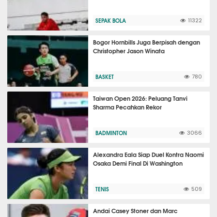
SEPAK BOLA
11322
Bogor Hornbills Juga Berpisah dengan
Christopher Jason Winata
BASKET
780
Taiwan Open 2026: Peluang Tanvi
Sharma Pecahkan Rekor
BADMINTON
3066
Alexandra Eala Siap Duel Kontra Naomi
Osaka Demi Final Di Washington
TENIS
509
Andai Casey Stoner dan Marc