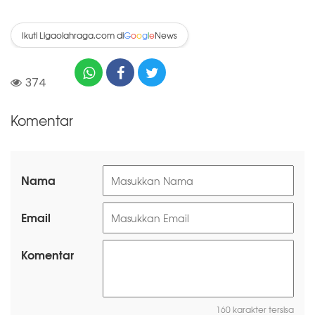
Ikuti Ligaolahraga.com di
News
G
o
o
g
l
e
374
Komentar
Nama
Email
Komentar
160 karakter tersisa