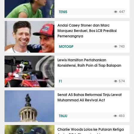
TENIS
447
Andai Casey Stoner dan Marc
Marquez Berduel, Bos LCR Prediksi
Pemenangnya
MOTOGP
743
Lewis Hamilton Pertahankan
Konsistensi, Raih Poin di Tiap Balapan
F1
574
Senat AS Bahas Reformasi Tinju Lewat
Muhammad Ali Revival Act
TINJU
493
Charlie Woods Lolos ke Putaran Ketiga