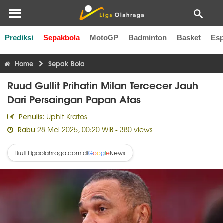
Prediksi
Sepakbola
MotoGP
Badminton
Basket
Esp
Liga Inggris
Liga Italia
Liga Spanyol
Liga Perancis
Li
Home
Sepak Bola
Ruud Gullit Prihatin Milan Tercecer Jauh
Dari Persaingan Papan Atas
Uphit Kratos
Penulis:
28 Mei 2025, 00:20 WIB
- 380 views
Rabu
Ikuti Ligaolahraga.com di
News
G
o
o
g
l
e