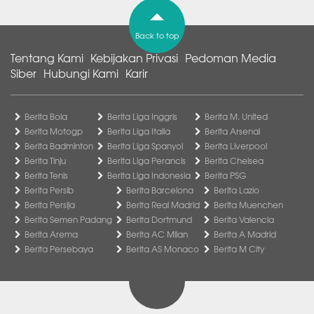
Back to top
Tentang Kami
Kebijakan Privasi
Pedoman Media
Siber
Hubungi Kami
Karir
Berita Bola
Berita Liga Inggris
Berita M. United
Berita Motogp
Berita Liga Italia
Berita Arsenal
Berita Badminton
Berita Liga Spanyol
Berita Liverpool
Berita Tinju
Berita Liga Perancis
Berita Chelsea
Berita Tenis
Berita Liga Indonesia
Berita PSG
Berita Persib
Berita Barcelona
Berita Lazio
Berita Persija
Berita Real Madrid
Berita Muenchen
Berita Semen Padang
Berita Dortmund
Berita Valencia
Berita Arema
Berita AC Milan
Berita A Madrid
Berita Persebaya
Berita AS Monaco
Berita M City