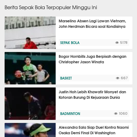
Berita Sepak Bola Terpopuler Minggu Ini
Marselino Absen Lagi Lawan Vietnam,
John Herdman Bicara soal Kondisinya
SEPAK BOLA
5178
Bogor Hornbills Juga Berpisah dengan
Christopher Jason Winata
BASKET
667
Justin Hoh Lebih Khawatir Monyet dan
Kotoran Burung Di Kejuaraan Dunia
BADMINTON
1060
Alexandra Eala Siap Duel Kontra Naomi
Osaka Demi Final Di Washington