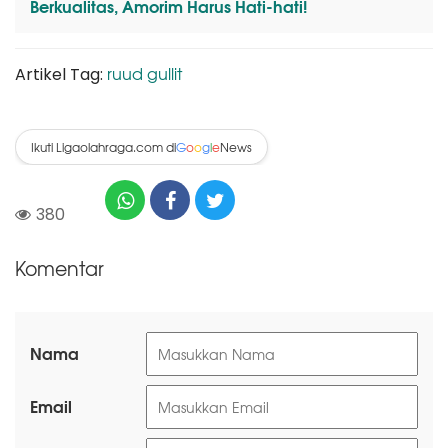
Berkualitas, Amorim Harus Hati-hati!
ruud gullit
Artikel Tag:
Ikuti Ligaolahraga.com di
News
G
o
o
g
l
e
380
Komentar
Nama
Email