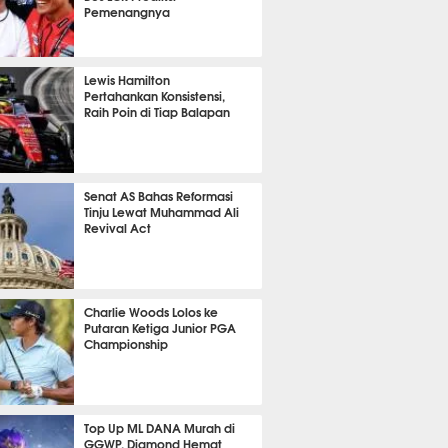
Pemenangnya
P
763
Lewis Hamilton
Pertahankan Konsistensi,
Raih Poin di Tiap Balapan
587
Senat AS Bahas Reformasi
Tinju Lewat Muhammad Ali
Revival Act
499
Charlie Woods Lolos ke
Putaran Ketiga Junior PGA
Championship
352
Top Up ML DANA Murah di
GGWP, Diamond Hemat