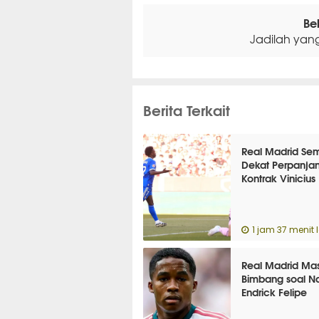
Be
Jadilah yan
Berita Terkait
Real Madrid Se
Dekat Perpanja
Kontrak Vinicius
1 jam 37 menit 
Real Madrid Mas
Bimbang soal Na
Endrick Felipe