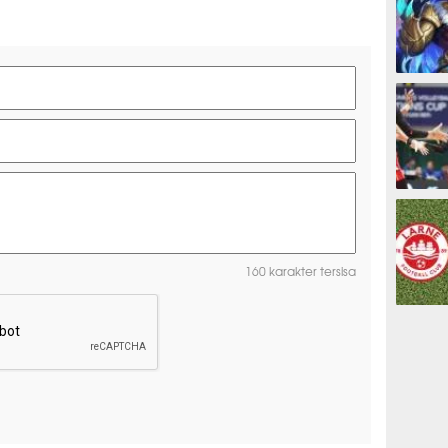
ESPORTS
OLAHRAG
160 karakter tersisa
PREDIKSI