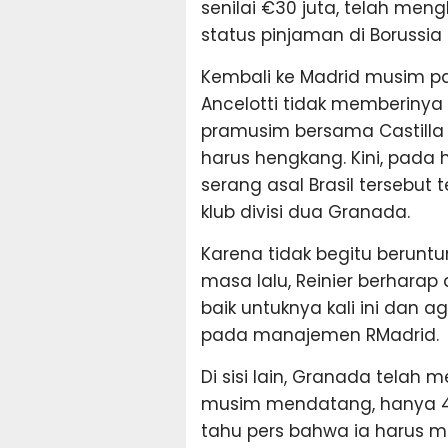
senilai €30 juta, telah me
status pinjaman di Borussia
Kembali ke Madrid musim pan
Ancelotti tidak memberinya 
pramusim bersama Castilla 
harus hengkang. Kini, pada h
serang asal Brasil tersebu
klub divisi dua Granada.
Karena tidak begitu berun
masa lalu, Reinier berharap
baik untuknya kali ini dan
pada manajemen RMadrid.
Di sisi lain, Granada tela
musim mendatang, hanya 48
tahu pers bahwa ia harus me