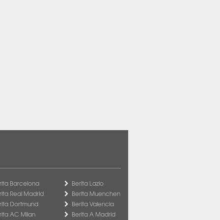
rita Barcelona
Berita Lazio
rita Real Madrid
Berita Muenchen
rita Dortmund
Berita Valencia
rita AC Milan
Berita A Madrid