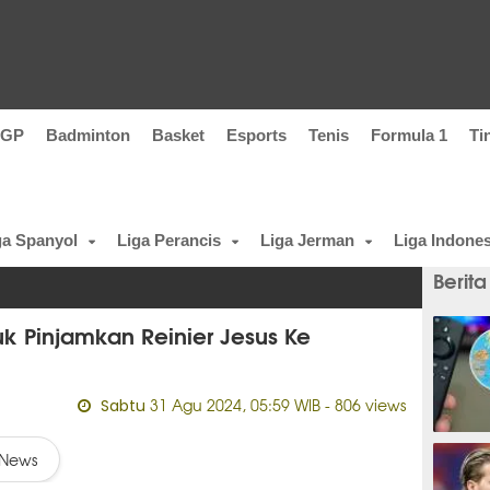
oGP
Badminton
Basket
Esports
Tenis
Formula 1
Ti
ga Spanyol
Liga Perancis
Liga Jerman
Liga Indones
Berita
k Pinjamkan Reinier Jesus Ke
31 Agu 2024, 05:59 WIB
- 806 views
Sabtu
4 meni
News