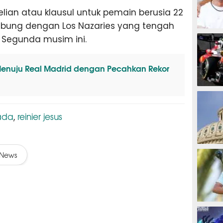
lian atau klausul untuk pemain berusia 22
gabung dengan Los Nazaries yang tengah
MOTOG
i Segunda musim ini.
nuju Real Madrid dengan Pecahkan Rekor
F1
ada
reinier jesus
,
TINJU
News
GOLF