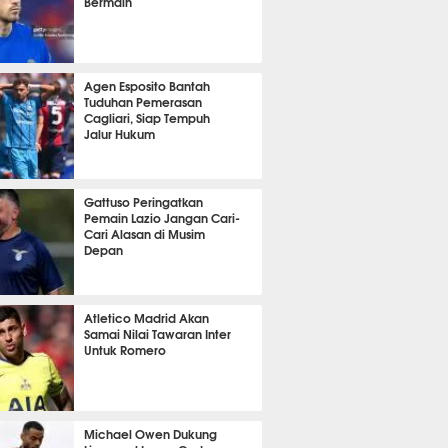
Bermain
it 1 detik lalu
Agen Esposito Bantah
Tuduhan Pemerasan
Cagliari, Siap Tempuh
Jalur Hukum
it 41 detik lalu
Gattuso Peringatkan
Pemain Lazio Jangan Cari-
Cari Alasan di Musim
Depan
it 23 detik lalu
Atletico Madrid Akan
Samai Nilai Tawaran Inter
Untuk Romero
it 32 detik lalu
Michael Owen Dukung