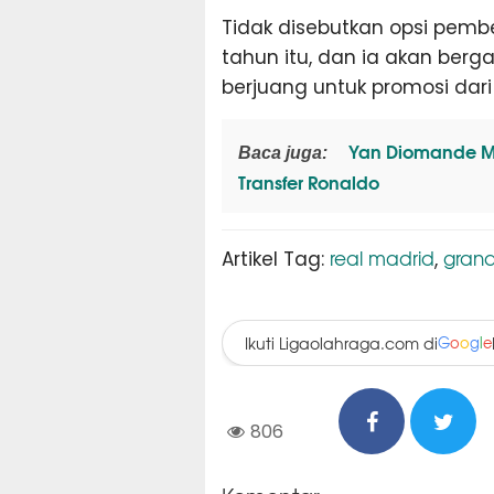
Tidak disebutkan opsi pembe
tahun itu, dan ia akan ber
berjuang untuk promosi dar
Yan Diomande Me
Baca juga:
Transfer Ronaldo
real madrid
gran
Artikel Tag:
,
Ikuti Ligaolahraga.com di
G
o
o
g
l
e
806