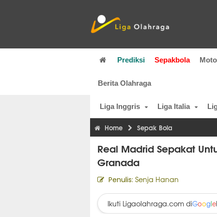
Prediksi
Sepakbola
Mot
Berita Olahraga
Liga Inggris
Liga Italia
Li
Home
Sepak Bola
Real Madrid Sepakat Untu
Granada
Senja Hanan
Penulis:
Ikuti Ligaolahraga.com di
G
o
o
g
l
e