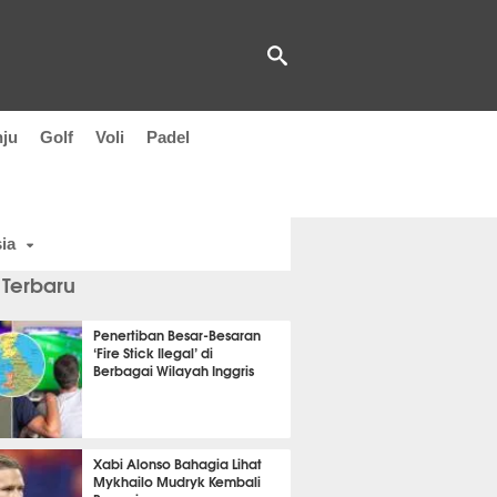
nju
Golf
Voli
Padel
ia
 Terbaru
Penertiban Besar-Besaran
‘Fire Stick Ilegal’ di
Berbagai Wilayah Inggris
t 36 detik lalu
Xabi Alonso Bahagia Lihat
Mykhailo Mudryk Kembali