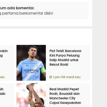
lum ada komentar.
g pertama berkomentar disini
makin
Plot Twist! Barcelona
ng
Kini Punya Peluang
Salip Madrid untuk
Rekrut Rodri
lalu
1 jam 58 menit lalu
ih
Real Madrid Pepet
sib
Rodri, Bouaddi dan
Manchester City
Capai Kesepakatan