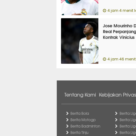
4 jam 4 menit l
Jose Mourinho 
Real Perpanjan
Kontrak Vinicius
4 jam 46 menit 
Tentang Kami
Kebijakan Privas
Berita Bola
Berita Lig
Berita Motogp
Berita Lig
Berita Badminton
Berita Li
Berita Tinju
Berita Li