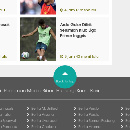
alu
4 jam 17 menit lalu
Desak
Arda Guler Dilirik
g
Sejumlah Klub Liga
Primer Inggris
lalu
9 jam 43 menit lalu
Back to top
i
Pedoman Media Siber
Hubungi Kami
Karir
a Inggris
Berita M. United
Berita Persib
Be
a Italia
Berita Arsenal
Berita Persija
Be
ga Spanyol
Berita Liverpool
Berita Semen Padang
Be
ga Perancis
Berita Chelsea
Berita Arema
Be