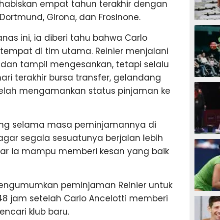
nghabiskan empat tahun terakhir dengan
 Dortmund, Girona, dan Frosinone.
SEPAK B
as ini, ia diberi tahu bahwa Carlo
tempat di tim utama. Reinier menjalani
dan tampil mengesankan, tetapi selalu
ari terakhir bursa transfer, gelandang
BASKET
t telah mengamankan status pinjaman ke
tung selama masa peminjamannya di
 agar segala sesuatunya berjalan lebih
BADMIN
 agar ia mampu memberi kesan yang baik
h mengumumkan peminjaman Reinier untuk
TENIS
 jam setelah Carlo Ancelotti memberi
ncari klub baru.