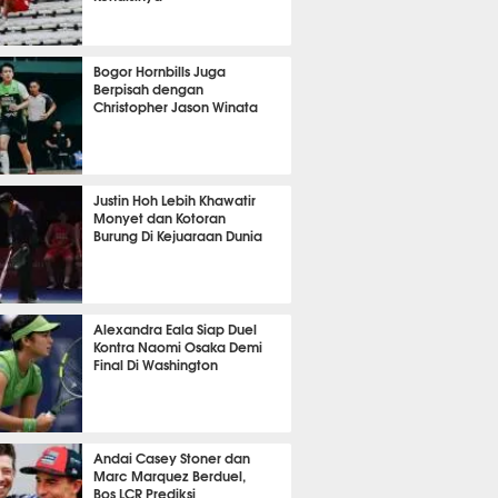
OLA
5947
Bogor Hornbills Juga
Berpisah dengan
Christopher Jason Winata
686
Justin Hoh Lebih Khawatir
Monyet dan Kotoran
Burung Di Kejuaraan Dunia
TON
1069
Alexandra Eala Siap Duel
Kontra Naomi Osaka Demi
Final Di Washington
454
Andai Casey Stoner dan
Marc Marquez Berduel,
Bos LCR Prediksi