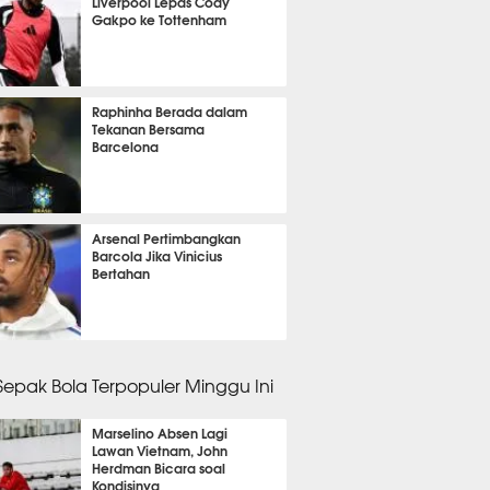
Liverpool Lepas Cody
Gakpo ke Tottenham
it 41 detik lalu
Raphinha Berada dalam
Tekanan Bersama
Barcelona
nit 45 detik lalu
Arsenal Pertimbangkan
Barcola Jika Vinicius
Bertahan
it 35 detik lalu
 Sepak Bola Terpopuler Minggu Ini
Marselino Absen Lagi
Lawan Vietnam, John
Herdman Bicara soal
Kondisinya