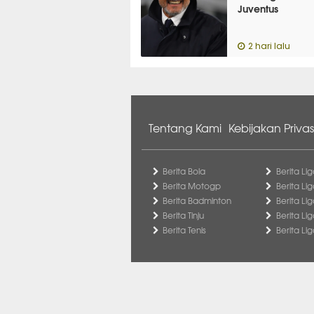
Juventus
2 hari lalu
Tentang Kami
Kebijakan Privas
Berita Bola
Berita Lig
Berita Motogp
Berita Lig
Berita Badminton
Berita Li
Berita Tinju
Berita Li
Berita Tenis
Berita Li