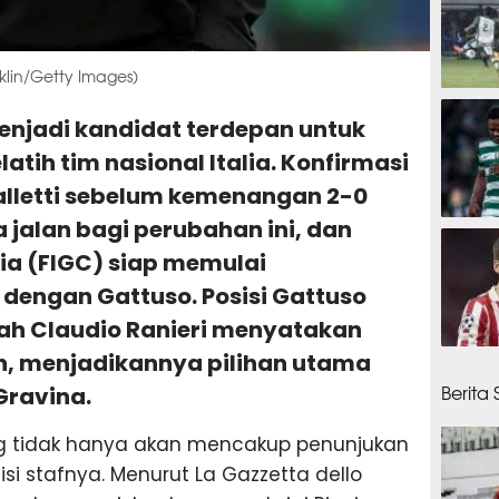
klin/Getty Images)
20 men
enjadi kandidat terdepan untuk
atih tim nasional Italia. Konfirmasi
lletti sebelum kemenangan 2-0
jalan bagi perubahan ini, dan
26 men
lia (FIGC) siap memulai
dengan Gattuso. Posisi Gattuso
ah Claudio Ranieri menyatakan
n, menjadikannya pilihan utama
40 me
Berita
Gravina.
g tidak hanya akan mencakup penunjukan
si stafnya. Menurut La Gazzetta dello