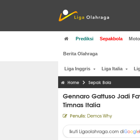
Prediksi
Sepakbola
Mot
Berita Olahraga
Liga Inggris
Liga Italia
Li
Home
Sepak Bola
Gennaro Gattuso Jadi Favo
Timnas Italia
Demos Why
Penulis:
Ikuti Ligaolahraga.com di
G
o
o
g
l
e