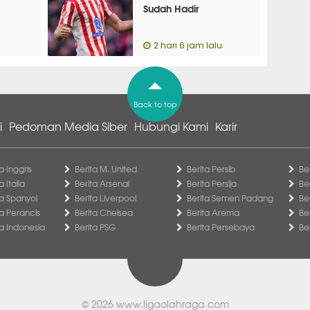
Sudah Hadir
2 hari 6 jam lalu
Back to top
i
Pedoman Media Siber
Hubungi Kami
Karir
a Inggris
Berita M. United
Berita Persib
Be
a Italia
Berita Arsenal
Berita Persija
Be
ga Spanyol
Berita Liverpool
Berita Semen Padang
Be
ga Perancis
Berita Chelsea
Berita Arema
Be
ga Indonesia
Berita PSG
Berita Persebaya
Be
© 2026
www.ligaolahraga.com