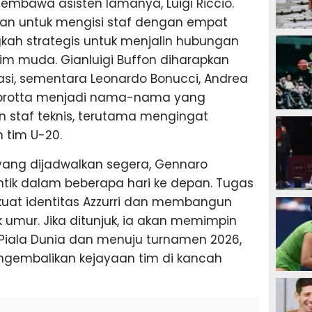
embawa asisten lamanya, Luigi Riccio.
an untuk mengisi staf dengan empat
SEPAK B
gkah strategis untuk menjalin hubungan
tim muda. Gianluigi Buffon diharapkan
asi, sementara Leonardo Bonucci, Andrea
mbrotta menjadi nama-nama yang
 staf teknis, terutama mengingat
BASKET
 tim U-20.
ang dijadwalkan segera, Gennaro
antik dalam beberapa hari ke depan. Tugas
BADMIN
at identitas Azzurri dan membangun
umur. Jika ditunjuk, ia akan memimpin
asi Piala Dunia dan menuju turnamen 2026,
gembalikan kejayaan tim di kancah
TENIS