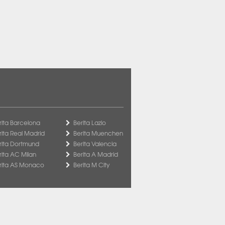
rita Barcelona
Berita Lazio
rita Real Madrid
Berita Muenchen
rita Dortmund
Berita Valencia
rita AC Milan
Berita A Madrid
rita AS Monaco
Berita M City