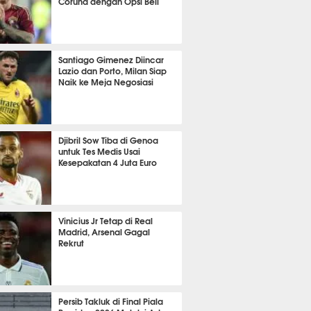
Coruna dengan Opsi Beli
t 35 detik lalu
Santiago Gimenez Diincar
Lazio dan Porto, Milan Siap
Naik ke Meja Negosiasi
it 38 detik lalu
Djibril Sow Tiba di Genoa
untuk Tes Medis Usai
Kesepakatan 4 Juta Euro
it 35 detik lalu
Vinicius Jr Tetap di Real
Madrid, Arsenal Gagal
Rekrut
it 51 detik lalu
Persib Takluk di Final Piala