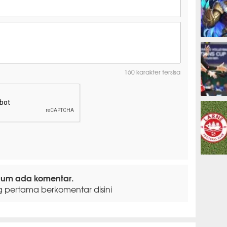
ESPORTS
160 karakter tersisa
OLAHRAG
PREDIKSI
lum ada komentar.
g pertama berkomentar disini