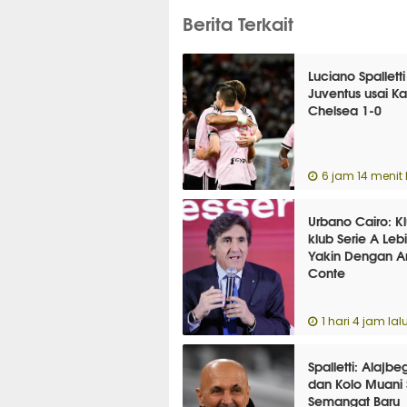
Berita Terkait
Luciano Spalletti
Juventus usai K
Chelsea 1-0
6 jam 14 menit 
Urbano Cairo: K
klub Serie A Leb
Yakin Dengan A
Conte
1 hari 4 jam lal
Spalletti: Alajbe
dan Kolo Muani 
Semangat Baru