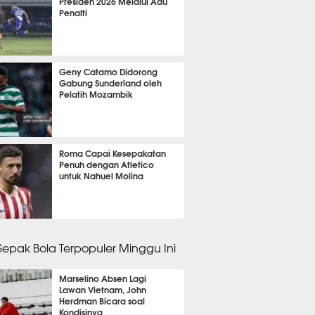
Presiden 2026 Melalui Adu
Penalti
it 14 detik lalu
Geny Catamo Didorong
Gabung Sunderland oleh
Pelatih Mozambik
it 7 detik lalu
Roma Capai Kesepakatan
Penuh dengan Atletico
untuk Nahuel Molina
nit 42 detik lalu
 Sepak Bola Terpopuler Minggu Ini
Marselino Absen Lagi
Lawan Vietnam, John
Herdman Bicara soal
Kondisinya