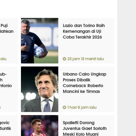
 Puji
Lazio dan Torino Raih
alahkan
Kemenangan di Uji
Coba Terakhir 2026
lalu
23 jam 13 menit lalu
lub-
Urbano Cairo Ungkap
ih
Proses Dibalik
ntonio
Comeback Roberto
Mancini ke Timnas
u
1 hari 6 jam lalu
govic
Spalletti Dorong
Suntik
Juventus Gaet Sorloth
Meski Kolo Muani