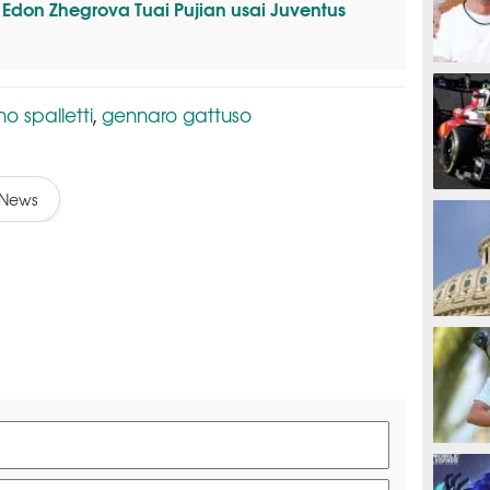
 Edon Zhegrova Tuai Pujian usai Juventus
MOTOG
no spalletti
gennaro gattuso
,
News
F1
TINJU
GOLF