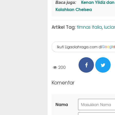
Kenan Yildiz dan
Baca juga:
Kalahkan Chelsea
timnas italia
lucia
Artikel Tag:
,
Ikuti Ligaolahraga.com di
G
o
o
g
l
e
200
Komentar
Nama