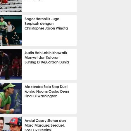
OLA
7556
Bogor Hornbills Juga
Berpisah dengan
Christopher Jason Winata
710
Justin Hoh Lebih Khawatir
Monyet dan Kotoran
Burung Di Kejuaraan Dunia
TON
1081
Alexandra Eala Siap Duel
Kontra Naomi Osaka Demi
Final Di Washington
464
Andai Casey Stoner dan
Marc Marquez Berduel,
Bos LCR Prediksi