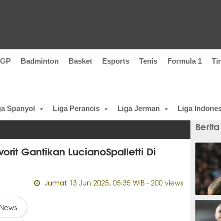
oGP
Badminton
Basket
Esports
Tenis
Formula 1
Ti
ga Spanyol
Liga Perancis
Liga Jerman
Liga Indones
Berita
rit Gantikan LucianoSpalletti Di
13 Jun 2025, 05:35 WIB
- 200 views
Jumat
baru 
News