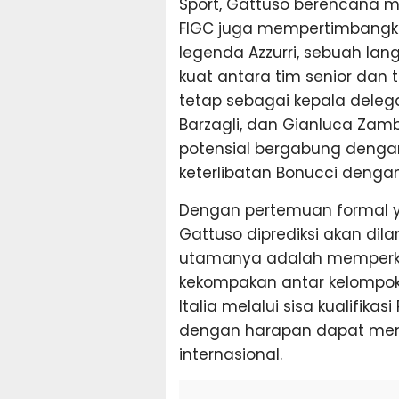
Sport, Gattuso berencana m
FIGC juga mempertimbangk
legenda Azzurri, sebuah lan
kuat antara tim senior dan 
tetap sebagai kepala deleg
Barzagli, dan Gianluca Za
potensial bergabung dengan
keterlibatan Bonucci dengan
Dengan pertemuan formal y
Gattuso diprediksi akan dil
utamanya adalah memperku
kekompakan antar kelompok 
Italia melalui sisa kualifik
dengan harapan dapat men
internasional.