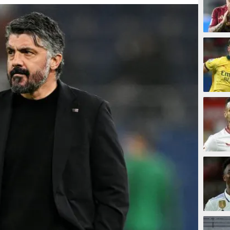
5 meni
10 men
15 men
16 men