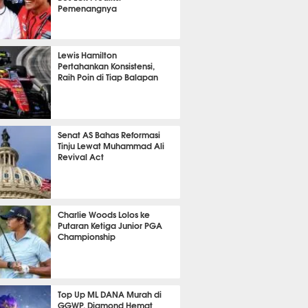
Pemenangnya
P
773
Lewis Hamilton
Pertahankan Konsistensi,
Raih Poin di Tiap Balapan
598
Senat AS Bahas Reformasi
Tinju Lewat Muhammad Ali
Revival Act
508
Charlie Woods Lolos ke
Putaran Ketiga Junior PGA
Championship
360
Top Up ML DANA Murah di
GGWP, Diamond Hemat