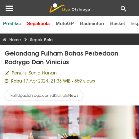
Prediksi
Sepakbola
MotoGP
Badminton
Basket
Esp
Liga Inggris
Liga Italia
Liga Spanyol
Liga Perancis
Li
Home
Sepak Bola
Gelandang Fulham Bahas Perbedaan
Rodrygo Dan Vinicius
Senja Hanan
Penulis:
17 Apr 2024, 21:33 WIB
- 859 views
Rabu
Ikuti Ligaolahraga.com di
News
G
o
o
g
l
e