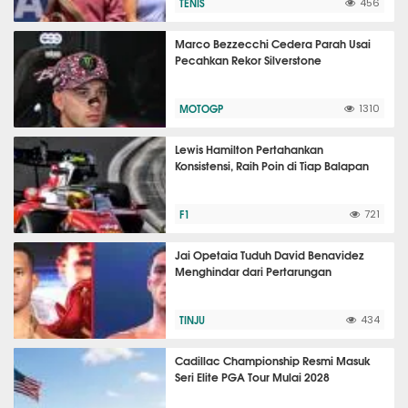
TENIS
456
Marco Bezzecchi Cedera Parah Usai
Pecahkan Rekor Silverstone
MOTOGP
1310
Lewis Hamilton Pertahankan
Konsistensi, Raih Poin di Tiap Balapan
F1
721
Jai Opetaia Tuduh David Benavidez
Menghindar dari Pertarungan
TINJU
434
Cadillac Championship Resmi Masuk
Seri Elite PGA Tour Mulai 2028