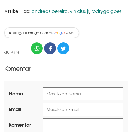
andreas pereira
vinicius jr
rodrygo goes
Artikel Tag:
,
,
Ikuti Ligaolahraga.com di
News
G
o
o
g
l
e
859
Komentar
Nama
Email
Komentar