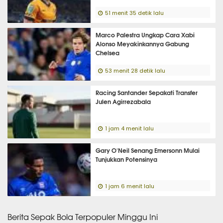
51 menit 35 detik lalu
Marco Palestra Ungkap Cara Xabi
Alonso Meyakinkannya Gabung
Chelsea
53 menit 28 detik lalu
Racing Santander Sepakati Transfer
Julen Agirrezabala
1 jam 4 menit lalu
Gary O'Neil Senang Emersonn Mulai
Tunjukkan Potensinya
1 jam 6 menit lalu
Berita Sepak Bola Terpopuler Minggu Ini