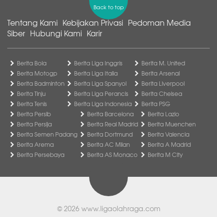
Back to top
Tentang Kami
Kebijakan Privasi
Pedoman Media
Siber
Hubungi Kami
Karir
Berita Bola
Berita Liga Inggris
Berita M. United
Berita Motogp
Berita Liga Italia
Berita Arsenal
Berita Badminton
Berita Liga Spanyol
Berita Liverpool
Berita Tinju
Berita Liga Perancis
Berita Chelsea
Berita Tenis
Berita Liga Indonesia
Berita PSG
Berita Persib
Berita Barcelona
Berita Lazio
Berita Persija
Berita Real Madrid
Berita Muenchen
Berita Semen Padang
Berita Dortmund
Berita Valencia
Berita Arema
Berita AC Milan
Berita A Madrid
Berita Persebaya
Berita AS Monaco
Berita M City
© 2026
www.ligaolahraga.com