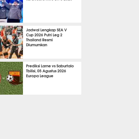
799
Jadwal Lengkap SEA V
Cup 2026 Putri Leg 2
Thailand Resmi
Diumumkan
A LAIN
548
Prediksi Larne vs Saburtalo
Tbilisi, 05 Agustus 2026
Europa League
 BOLA
2341