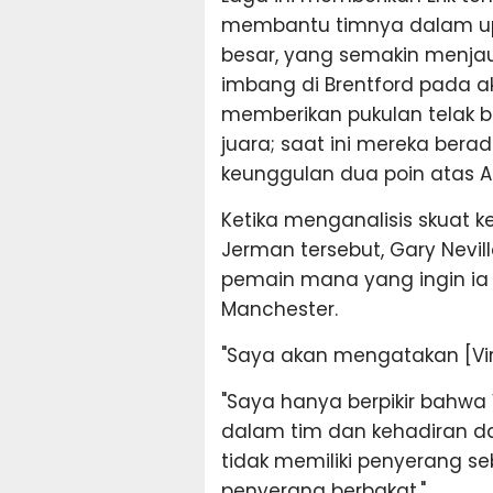
membantu timnya dalam up
besar, yang semakin menja
imbang di Brentford pada a
memberikan pukulan telak b
juara; saat ini mereka ber
keunggulan dua poin atas A
Ketika menganalisis skuat ke
Jerman tersebut, Gary Nevi
pemain mana yang ingin i
Manchester.
"Saya akan mengatakan [Virgil
"Saya hanya berpikir bahw
dalam tim dan kehadiran da
tidak memiliki penyerang se
penyerang berbakat."