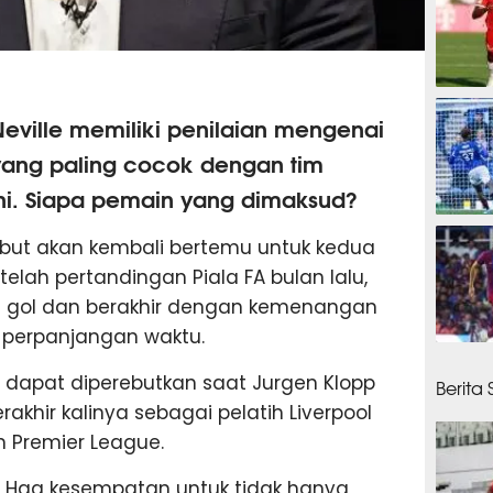
35 men
Neville memiliki penilaian mengenai
yang paling cocok dengan tim
ini. Siapa pemain yang dimaksud?
42 men
ebut akan kembali bertemu untuk kedua
elah pertandingan Piala FA bulan lalu,
h gol dan berakhir dengan kemenangan
 perpanjangan waktu.
1 jam 
ng dapat diperebutkan saat Jurgen Klopp
Berita
akhir kalinya sebagai pelatih Liverpool
 Premier League.
en Hag kesempatan untuk tidak hanya