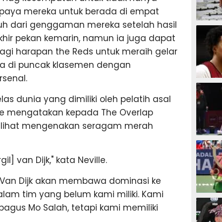
aya mereka untuk berada di empat
uh dari genggaman mereka setelah hasil
SEPAK B
khir pekan kemarin, namun ia juga dapat
agi harapan the Reds untuk meraih gelar
ada di puncak klasemen dengan
rsenal.
BASKET
las dunia yang dimiliki oleh pelatih asal
lle mengatakan kepada The Overlap
a lihat mengenakan seragam merah
BADMIN
] van Dijk," kata Neville.
a Van Dijk akan membawa dominasi ke
lam tim yang belum kami miliki. Kami
TENIS
bagus Mo Salah, tetapi kami memiliki