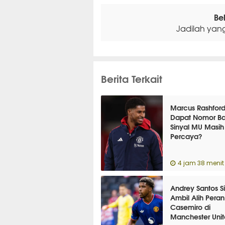
Be
Jadilah yan
Berita Terkait
Marcus Rashfor
Dapat Nomor Ba
Sinyal MU Masih
Percaya?
4 jam 38 menit 
Andrey Santos S
Ambil Alih Peran
Casemiro di
Manchester Uni