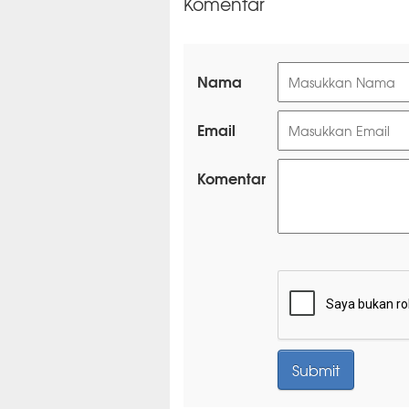
Komentar
Nama
Email
Komentar