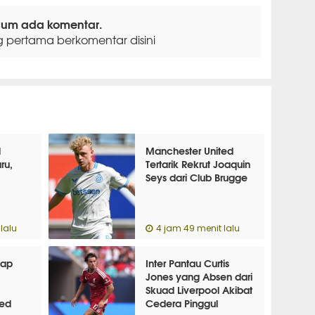
lum ada komentar.
g pertama berkomentar disini
d
Manchester United
ru,
Tertarik Rekrut Joaquin
Seys dari Club Brugge
lalu
4 jam 49 menit lalu
iap
Inter Pantau Curtis
Jones yang Absen dari
Skuad Liverpool Akibat
ted
Cedera Pinggul