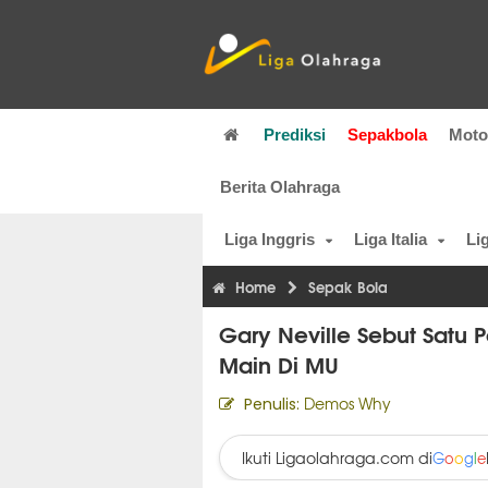
Prediksi
Sepakbola
Mot
Berita Olahraga
Liga Inggris
Liga Italia
Li
Home
Sepak Bola
Gary Neville Sebut Satu
Main Di MU
Demos Why
Penulis:
Ikuti Ligaolahraga.com di
G
o
o
g
l
e