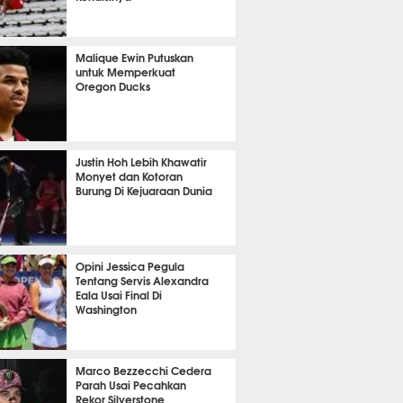
OLA
25992
Malique Ewin Putuskan
untuk Memperkuat
Oregon Ducks
510
Justin Hoh Lebih Khawatir
Monyet dan Kotoran
Burung Di Kejuaraan Dunia
TON
1125
Opini Jessica Pegula
Tentang Servis Alexandra
Eala Usai Final Di
Washington
493
Marco Bezzecchi Cedera
Parah Usai Pecahkan
Rekor Silverstone