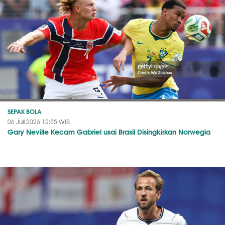
SEPAK BOLA
06 Juli 2026 12:55 WIB
Gary Neville Kecam Gabriel usai Brasil Disingkirkan Norwegia