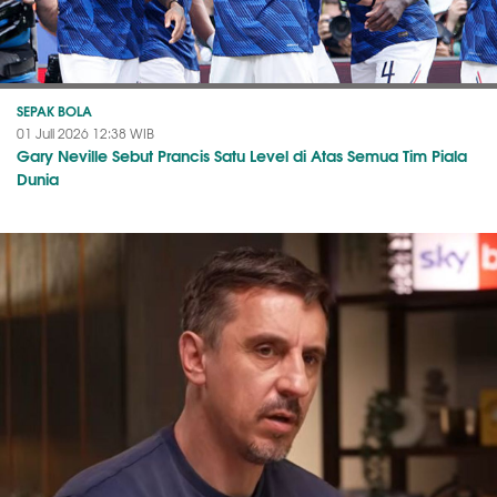
SEPAK BOLA
01 Juli 2026 12:38 WIB
Gary Neville Sebut Prancis Satu Level di Atas Semua Tim Piala
Dunia