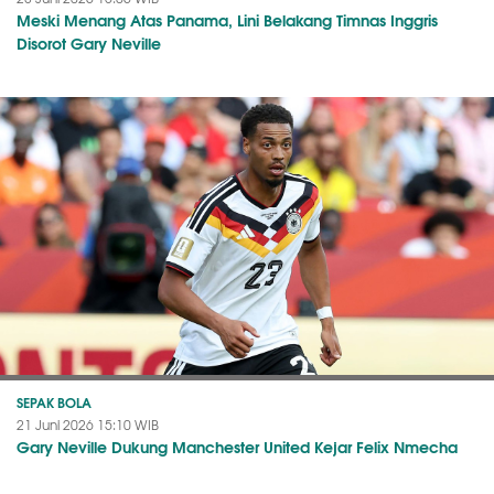
Meski Menang Atas Panama, Lini Belakang Timnas Inggris
Disorot Gary Neville
SEPAK BOLA
21 Juni 2026 15:10 WIB
Gary Neville Dukung Manchester United Kejar Felix Nmecha