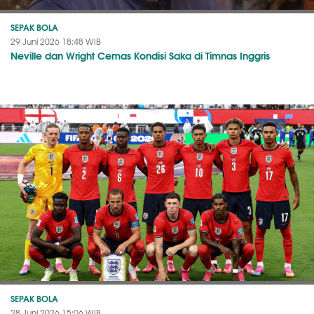
SEPAK BOLA
29 Juni 2026 18:48 WIB
Neville dan Wright Cemas Kondisi Saka di Timnas Inggris
SEPAK BOLA
28 Juni 2026 15:06 WIB