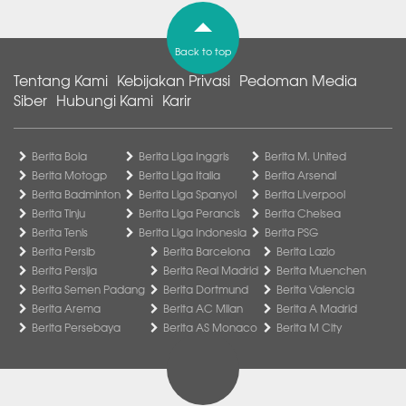
Back to top
Tentang Kami
Kebijakan Privasi
Pedoman Media
Siber
Hubungi Kami
Karir
Berita Bola
Berita Liga Inggris
Berita M. United
Berita Motogp
Berita Liga Italia
Berita Arsenal
Berita Badminton
Berita Liga Spanyol
Berita Liverpool
Berita Tinju
Berita Liga Perancis
Berita Chelsea
Berita Tenis
Berita Liga Indonesia
Berita PSG
Berita Persib
Berita Barcelona
Berita Lazio
Berita Persija
Berita Real Madrid
Berita Muenchen
Berita Semen Padang
Berita Dortmund
Berita Valencia
Berita Arema
Berita AC Milan
Berita A Madrid
Berita Persebaya
Berita AS Monaco
Berita M City