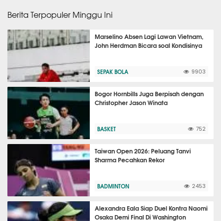
Berita Terpopuler Minggu Ini
Marselino Absen Lagi Lawan Vietnam,
John Herdman Bicara soal Kondisinya
SEPAK BOLA
9903
Bogor Hornbills Juga Berpisah dengan
Christopher Jason Winata
BASKET
752
Taiwan Open 2026: Peluang Tanvi
Sharma Pecahkan Rekor
BADMINTON
2453
Alexandra Eala Siap Duel Kontra Naomi
Osaka Demi Final Di Washington