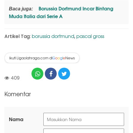
Borussia Dortmund Incar Bintang
Baca juga:
Muda Italia dari Serie A
borussia dortmund
pascal gross
Artikel Tag:
,
Ikuti Ligaolahraga.com di
News
G
o
o
g
l
e
409
Komentar
Nama