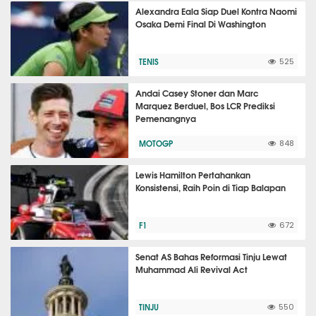
Alexandra Eala Siap Duel Kontra Naomi
Osaka Demi Final Di Washington
TENIS
525
Andai Casey Stoner dan Marc
Marquez Berduel, Bos LCR Prediksi
Pemenangnya
MOTOGP
848
Lewis Hamilton Pertahankan
Konsistensi, Raih Poin di Tiap Balapan
F1
672
Senat AS Bahas Reformasi Tinju Lewat
Muhammad Ali Revival Act
TINJU
550