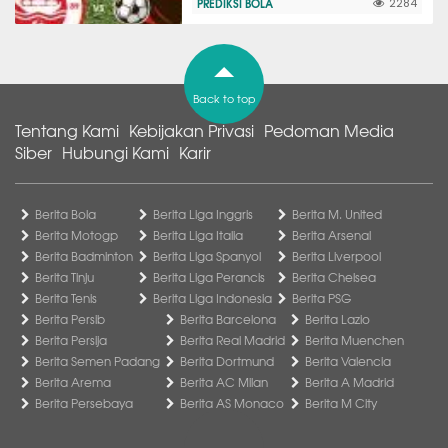
PREDIKSI BOLA
2284
Back to top
Tentang Kami
Kebijakan Privasi
Pedoman Media
Siber
Hubungi Kami
Karir
Berita Bola
Berita Liga Inggris
Berita M. United
Berita Motogp
Berita Liga Italia
Berita Arsenal
Berita Badminton
Berita Liga Spanyol
Berita Liverpool
Berita Tinju
Berita Liga Perancis
Berita Chelsea
Berita Tenis
Berita Liga Indonesia
Berita PSG
Berita Persib
Berita Barcelona
Berita Lazio
Berita Persija
Berita Real Madrid
Berita Muenchen
Berita Semen Padang
Berita Dortmund
Berita Valencia
Berita Arema
Berita AC Milan
Berita A Madrid
Berita Persebaya
Berita AS Monaco
Berita M City