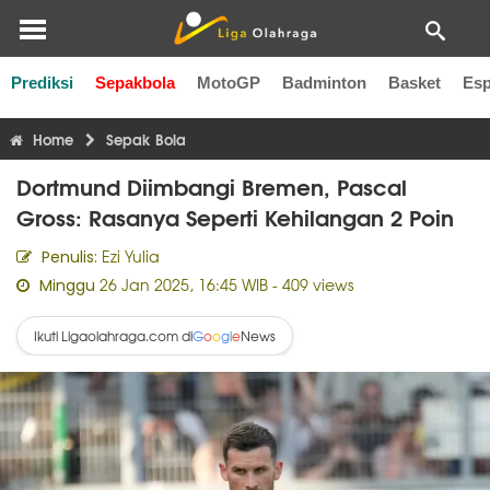
Prediksi
Sepakbola
MotoGP
Badminton
Basket
Esp
Liga Inggris
Liga Italia
Liga Spanyol
Liga Perancis
Li
Home
Sepak Bola
Dortmund Diimbangi Bremen, Pascal
Gross: Rasanya Seperti Kehilangan 2 Poin
Ezi Yulia
Penulis:
26 Jan 2025, 16:45 WIB
- 409 views
Minggu
Ikuti Ligaolahraga.com di
News
G
o
o
g
l
e