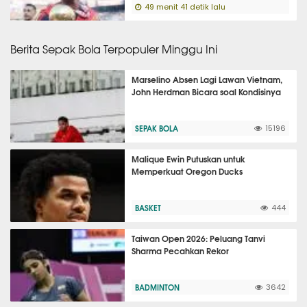
49 menit 41 detik lalu
Berita Sepak Bola Terpopuler Minggu Ini
Marselino Absen Lagi Lawan Vietnam,
John Herdman Bicara soal Kondisinya
SEPAK BOLA
15196
Malique Ewin Putuskan untuk
Memperkuat Oregon Ducks
BASKET
444
Taiwan Open 2026: Peluang Tanvi
Sharma Pecahkan Rekor
BADMINTON
3642