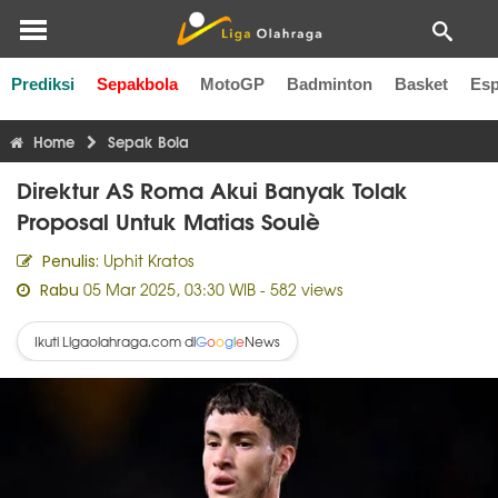
Prediksi
Sepakbola
MotoGP
Badminton
Basket
Esp
Liga Inggris
Liga Italia
Liga Spanyol
Liga Perancis
Li
Home
Sepak Bola
Direktur AS Roma Akui Banyak Tolak
Proposal Untuk Matias Soulè
Uphit Kratos
Penulis:
05 Mar 2025, 03:30 WIB
- 582 views
Rabu
Ikuti Ligaolahraga.com di
News
G
o
o
g
l
e