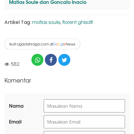
Matias Soule dan Goncalo Inacio
matias soule
florent ghisolfi
Artikel Tag:
,
Ikuti Ligaolahraga.com di
News
G
o
o
g
l
e
582
Komentar
Nama
Email