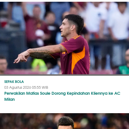
SEPAK BOLA
03 Agustus 2026 05:55 WIB
Perwakilan Matias Soule Dorong Kepindahan Kliennya ke AC
Milan