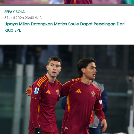
SEPAK BOLA
31 Juli 2026 23:40 WIB
Upaya Milan Datangkan Matias Soule Dapat Persaingan Dari
Klub EPL