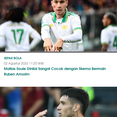
SEPAK BOLA
02 Agustus 2026 11:20 WIB
Matias Soule Dinilai Sangat Cocok dengan Skema Bermain
Ruben Amorim