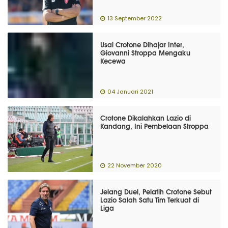
13 September 2022
Usai Crotone Dihajar Inter,
Giovanni Stroppa Mengaku
Kecewa
04 Januari 2021
Crotone Dikalahkan Lazio di
Kandang, Ini Pembelaan Stroppa
22 November 2020
Jelang Duel, Pelatih Crotone Sebut
Lazio Salah Satu Tim Terkuat di
Liga