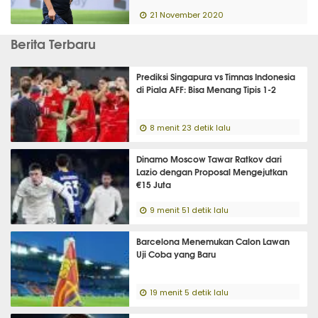
21 November 2020
Berita Terbaru
Prediksi Singapura vs Timnas Indonesia
di Piala AFF: Bisa Menang Tipis 1-2
8 menit 23 detik lalu
Dinamo Moscow Tawar Ratkov dari
Lazio dengan Proposal Mengejutkan
€15 Juta
9 menit 51 detik lalu
Barcelona Menemukan Calon Lawan
Uji Coba yang Baru
19 menit 5 detik lalu