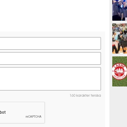
ESPORTS
OLAHRAG
PREDIKSI
160 karakter tersisa