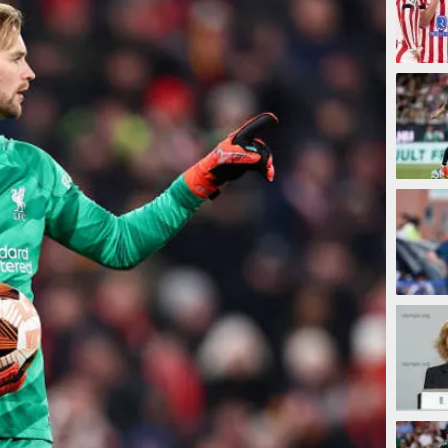
9 meni
15 men
18 men
18 men