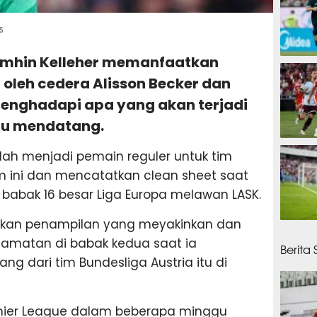
s
aoimhin Kelleher memanfaatkan
30 men
 oleh cedera Alisson Becker dan
enghadapi apa yang akan terjadi
u mendatang.
34 men
telah menjadi pemain reguler untuk tim
m ini dan mencatatkan clean sheet saat
 babak 16 besar Liga Europa melawan LASK.
kkan penampilan yang meyakinkan dan
43 me
amatan di babak kedua saat ia
Berita
g dari tim Bundesliga Austria itu di
emier League dalam beberapa minggu