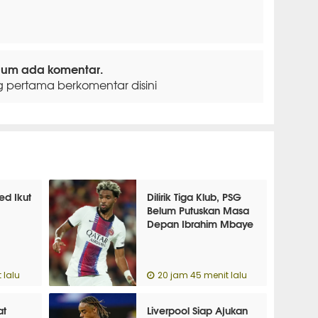
lum ada komentar.
g pertama berkomentar disini
ed Ikut
Dilirik Tiga Klub, PSG
Belum Putuskan Masa
Depan Ibrahim Mbaye
 lalu
20 jam 45 menit lalu
at
Liverpool Siap Ajukan