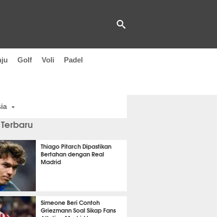
nju
Golf
Voli
Padel
ia
 Terbaru
Thiago Pitarch Dipastikan
Bertahan dengan Real
Madrid
t 5 detik lalu
Simeone Beri Contoh
Griezmann Soal Sikap Fans