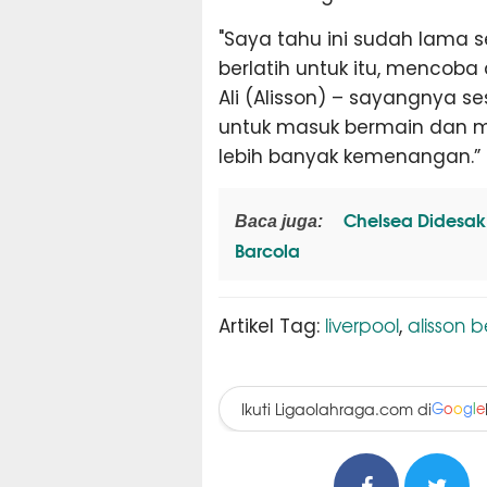
"Saya tahu ini sudah lama se
berlatih untuk itu, mencoba
Ali (Alisson) – sayangnya s
untuk masuk bermain dan
lebih banyak kemenangan.”
Chelsea Didesak 
Baca juga:
Barcola
liverpool
alisson 
Artikel Tag:
,
Ikuti Ligaolahraga.com di
G
o
o
g
l
e