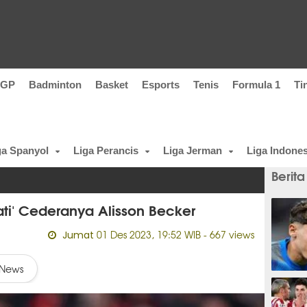
oGP
Badminton
Basket
Esports
Tenis
Formula 1
Ti
ga Spanyol
Liga Perancis
Liga Jerman
Liga Indones
Berita
ti' Cederanya Alisson Becker
01 Des 2023, 19:52 WIB
- 667 views
Jumat
News
5 meni