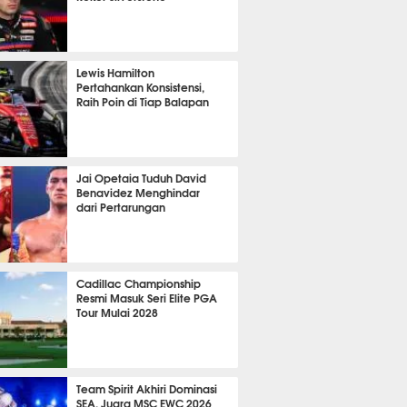
P
1326
Lewis Hamilton
Pertahankan Konsistensi,
Raih Poin di Tiap Balapan
722
Jai Opetaia Tuduh David
Benavidez Menghindar
dari Pertarungan
435
Cadillac Championship
Resmi Masuk Seri Elite PGA
Tour Mulai 2028
435
Team Spirit Akhiri Dominasi
SEA, Juara MSC EWC 2026