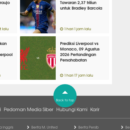
raujo
Tawaran 2,37 triliun
untuk Bradley Barcola
 lalu
1 hari 1 jam lalu
Akan
Prediksi Liverpool vs
Monaco, 09 Agustus
verpool
2026 Pertandingan
Persahabatan
u
1 hari 17 jam lalu
Back to top
i
Pedoman Media Siber
Hubungi Kami
Karir
a Inggris
Berita M. United
Berita Persib
Be