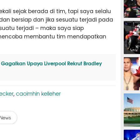
kali sejak berada di tim, tapi saya selalu
 dan bersiap dan jika sesuatu terjadi pada
MOTOG
esuatu terjadi – maka saya siap
 mencoba membantu tim mendapatkan
F1
Gagalkan Upaya Liverpool Rekrut Bradley
becker
caoimhin kelleher
,
TINJU
News
GOLF