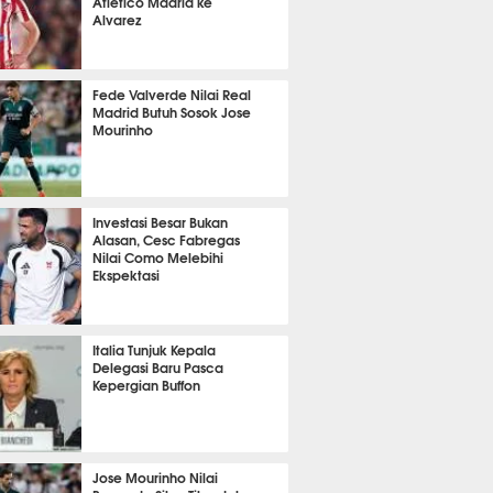
Atletico Madrid ke
Alvarez
t 44 detik lalu
Fede Valverde Nilai Real
Madrid Butuh Sosok Jose
Mourinho
it 54 detik lalu
Investasi Besar Bukan
Alasan, Cesc Fabregas
Nilai Como Melebihi
Ekspektasi
it 2 detik lalu
Italia Tunjuk Kepala
Delegasi Baru Pasca
Kepergian Buffon
it 12 detik lalu
Jose Mourinho Nilai