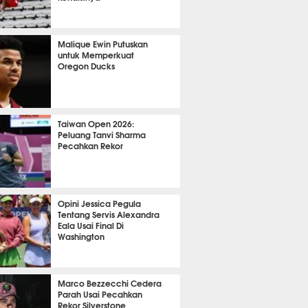
OLA
25182
Malique Ewin Putuskan
untuk Memperkuat
Oregon Ducks
486
Taiwan Open 2026:
Peluang Tanvi Sharma
Pecahkan Rekor
TON
3762
Opini Jessica Pegula
Tentang Servis Alexandra
Eala Usai Final Di
Washington
458
Marco Bezzecchi Cedera
Parah Usai Pecahkan
Rekor Silverstone