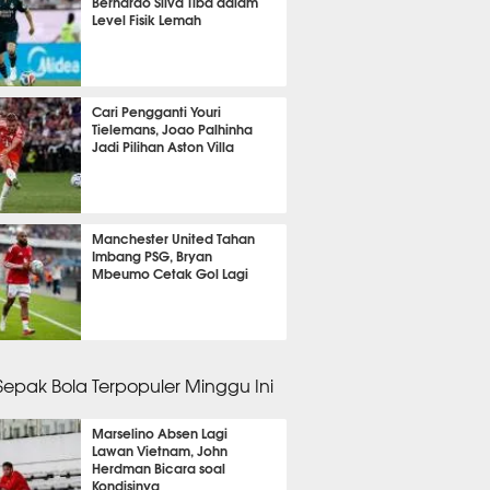
Bernardo Silva Tiba dalam
Level Fisik Lemah
it 14 detik lalu
Cari Pengganti Youri
Tielemans, Joao Palhinha
Jadi Pilihan Aston Villa
it 42 detik lalu
Manchester United Tahan
Imbang PSG, Bryan
Mbeumo Cetak Gol Lagi
nit 36 detik lalu
 Sepak Bola Terpopuler Minggu Ini
Marselino Absen Lagi
Lawan Vietnam, John
Herdman Bicara soal
Kondisinya