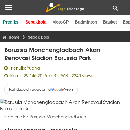
Prediksi
Sepakbola
MotoGP
Badminton
Basket
Esp
Liga Inggris
Liga Italia
Liga Spanyol
Liga Perancis
Li
Home
Sepak Bola
Borussia Monchengladbach Akan
Renovasi Stadion Borussia Park
Yudha
Penulis:
29 Okt 2015, 01:01 WIB
- 2240 views
Kamis
Ikuti Ligaolahraga.com di
News
G
o
o
g
l
e
Stadion dari Borussia Monchengladbach