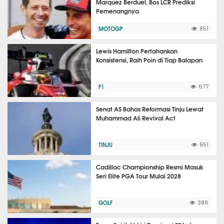
Marquez Berduel, Bos LCR Prediksi
Pemenangnya
MOTOGP
851
Lewis Hamilton Pertahankan
Konsistensi, Raih Poin di Tiap Balapan
F1
677
Senat AS Bahas Reformasi Tinju Lewat
Muhammad Ali Revival Act
TINJU
551
Cadillac Championship Resmi Masuk
Seri Elite PGA Tour Mulai 2028
GOLF
386