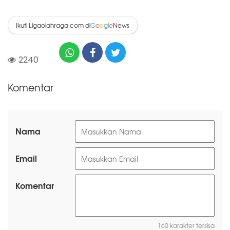
Ikuti Ligaolahraga.com di
News
G
o
o
g
l
e
2240
Komentar
Nama
Email
Komentar
160 karakter tersisa