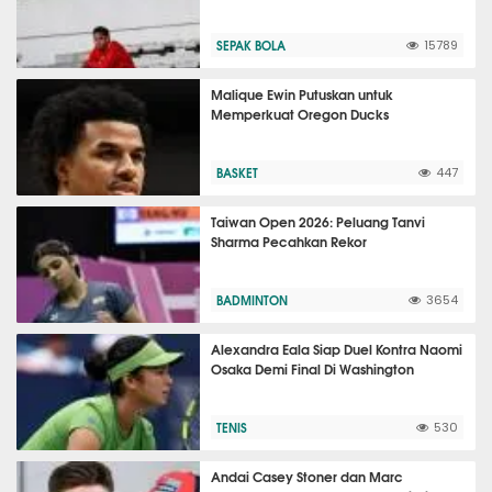
SEPAK BOLA
15789
Malique Ewin Putuskan untuk
Memperkuat Oregon Ducks
BASKET
447
Taiwan Open 2026: Peluang Tanvi
Sharma Pecahkan Rekor
BADMINTON
3654
Alexandra Eala Siap Duel Kontra Naomi
Osaka Demi Final Di Washington
TENIS
530
Andai Casey Stoner dan Marc