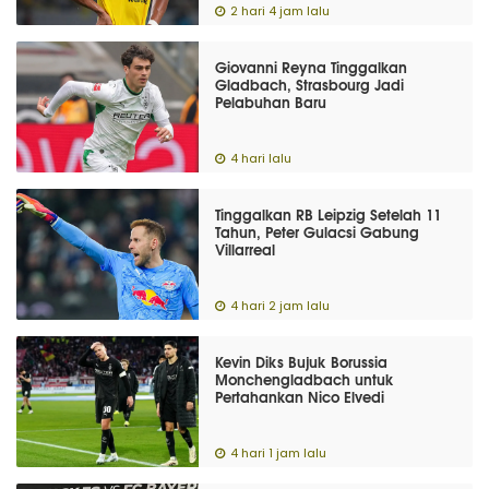
2 hari 4 jam lalu
Giovanni Reyna Tinggalkan
Gladbach, Strasbourg Jadi
Pelabuhan Baru
4 hari lalu
Tinggalkan RB Leipzig Setelah 11
Tahun, Peter Gulacsi Gabung
Villarreal
4 hari 2 jam lalu
Kevin Diks Bujuk Borussia
Monchengladbach untuk
Pertahankan Nico Elvedi
4 hari 1 jam lalu