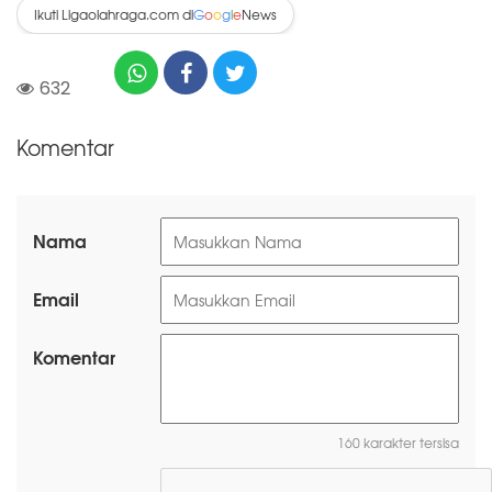
Ikuti Ligaolahraga.com di
News
G
o
o
g
l
e
632
Komentar
Nama
Email
Komentar
160 karakter tersisa