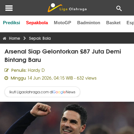
Prediksi
Sepakbola
MotoGP
Badminton
Basket
Esp
Liga Inggris
Liga Italia
Liga Spanyol
Liga Perancis
Li
Home
Sepak Bola
Arsenal Siap Gelontorkan £87 Juta Demi
Bintang Baru
Hardy D
Penulis:
14 Jun 2026, 04:15 WIB
- 632 views
Minggu
Ikuti Ligaolahraga.com di
News
G
o
o
g
l
e