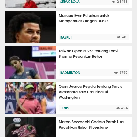
SEPAK BOLA
24458
Malique Ewin Putuskan untuk
Memperkuat Oregon Ducks
BASKET
481
Taiwan Open 2026: Peluang Tanvi
Sharma Pecahkan Rekor
BADMINTON
3755
Opini Jessica Pegula Tentang Servis
Alexandra Eala Usai Final Di
Washington
TENIS
454
Marco Bezzecchi Cedera Parah Usai
Pecahkan Rekor Silverstone