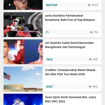
MOTOGP
1304
Lewis Hamilton Pertahankan
Konsistensi, Raih Poin di Tiap Balapan
F1
714
Jai Opetaia Tuduh David Benavidez
Menghindar dari Pertarungan
TINJU
428
Cadillac Championship Resmi Masuk
Seri Elite PGA Tour Mulai 2028
GOLF
430
Team Spirit Akhiri Dominasi SEA, Juara
MSC EWC 2026