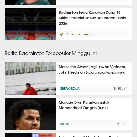
Badminton India Kucurkan Dana 36
Miliar Perbaiki Venue Kejuaraan Dunia
2026
12 jam 29 menit lalu
Berita Badminton Terpopuler Minggu Ini
Marselino Absen Lagi Lawan Vietnam,
John Herdman Bicara soal Kondisinya
SEPAK BOLA
16374
Malique Ewin Putuskan untuk
Memperkuat Oregon Ducks
BASKET
449