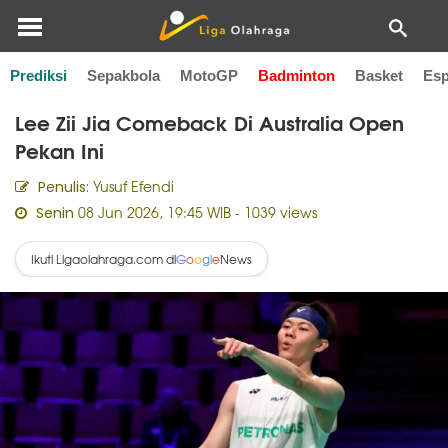
Prediksi
Sepakbola
MotoGP
Badminton
Basket
Esp
Home
Badminton
Lee Zii Jia Comeback Di Australia Open
Pekan Ini
Yusuf Efendi
Penulis:
08 Jun 2026, 19:45 WIB
- 1039 views
Senin
Ikuti Ligaolahraga.com di
News
G
o
o
g
l
e