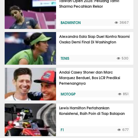
Taiwan Open 2026: Peluang Tanvi
Sharma Pecahkan Rekor
BADMINTON
3667
Alexandra Eala Siap Duel Kontra Naomi
Osaka Demi Final Di Washington
TENIS
530
Andai Casey Stoner dan Marc
Marquez Berduel, Bos LCR Prediksi
Pemenangnya
MOTOGP
851
Lewis Hamilton Pertahankan
Konsistensi, Raih Poin di Tiap Balapan
F1
677