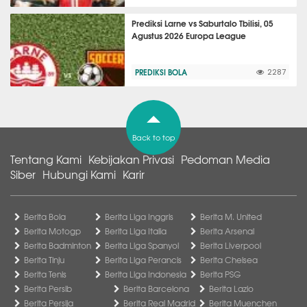
Prediksi Larne vs Saburtalo Tbilisi, 05
Agustus 2026 Europa League
PREDIKSI BOLA
2287
Back to top
Tentang Kami
Kebijakan Privasi
Pedoman Media
Siber
Hubungi Kami
Karir
Berita Bola
Berita Liga Inggris
Berita M. United
Berita Motogp
Berita Liga Italia
Berita Arsenal
Berita Badminton
Berita Liga Spanyol
Berita Liverpool
Berita Tinju
Berita Liga Perancis
Berita Chelsea
Berita Tenis
Berita Liga Indonesia
Berita PSG
Berita Persib
Berita Barcelona
Berita Lazio
Berita Persija
Berita Real Madrid
Berita Muenchen