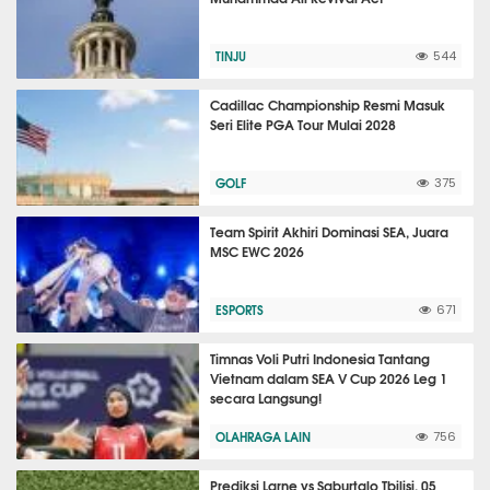
TINJU
544
Cadillac Championship Resmi Masuk
Seri Elite PGA Tour Mulai 2028
GOLF
375
Team Spirit Akhiri Dominasi SEA, Juara
MSC EWC 2026
ESPORTS
671
Timnas Voli Putri Indonesia Tantang
Vietnam dalam SEA V Cup 2026 Leg 1
secara Langsung!
OLAHRAGA LAIN
756
Prediksi Larne vs Saburtalo Tbilisi, 05