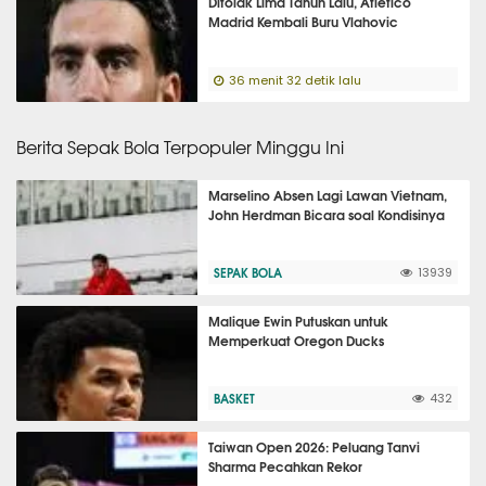
Ditolak Lima Tahun Lalu, Atletico
Madrid Kembali Buru Vlahovic
36 menit 32 detik lalu
Berita Sepak Bola Terpopuler Minggu Ini
Marselino Absen Lagi Lawan Vietnam,
John Herdman Bicara soal Kondisinya
SEPAK BOLA
13939
Malique Ewin Putuskan untuk
Memperkuat Oregon Ducks
BASKET
432
Taiwan Open 2026: Peluang Tanvi
Sharma Pecahkan Rekor