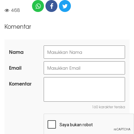
468
Komentar
Nama
Email
Komentar
160 karakter tersisa