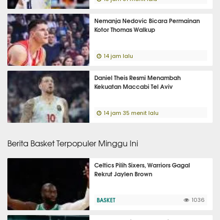
Nemanja Nedovic Bicara Permainan
Kotor Thomas Walkup
14 jam lalu
Daniel Theis Resmi Menambah
Kekuatan Maccabi Tel Aviv
14 jam 35 menit lalu
Berita Basket Terpopuler Minggu Ini
Celtics Pilih Sixers, Warriors Gagal
Rekrut Jaylen Brown
BASKET
1036