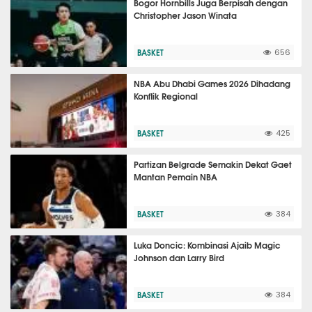
Bogor Hornbills Juga Berpisah dengan
Christopher Jason Winata
BASKET
656
NBA Abu Dhabi Games 2026 Dihadang
Konflik Regional
BASKET
425
Partizan Belgrade Semakin Dekat Gaet
Mantan Pemain NBA
BASKET
384
Luka Doncic: Kombinasi Ajaib Magic
Johnson dan Larry Bird
BASKET
384