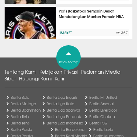
Paris Basketball Semakin Dekat
Mendatangkan Mantan Pemain NBA
BASKET
367
Back to top
Tentang Kami
Kebijakan Privasi
Pedoman Media
Siber
Hubungi Kami
Karir
Berita Bola
Berita Liga Inggris
Berita M. United
Berita Motogp
Berita Liga Italia
Berita Arsenal
Berita Badminton
Berita Liga Spanyol
Berita Liverpool
Berita Tinju
Berita Liga Perancis
Berita Chelsea
Berita Tenis
Berita Liga Indonesia
Berita PSG
Berita Persib
Berita Barcelona
Berita Lazio
Berita Persija
Berita Real Madrid
Berita Muenchen