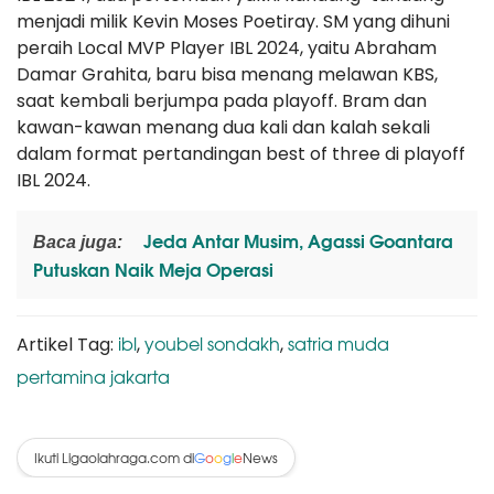
menjadi milik Kevin Moses Poetiray. SM yang dihuni
peraih Local MVP Player IBL 2024, yaitu Abraham
Damar Grahita, baru bisa menang melawan KBS,
saat kembali berjumpa pada playoff. Bram dan
kawan-kawan menang dua kali dan kalah sekali
dalam format pertandingan best of three di playoff
IBL 2024.
Jeda Antar Musim, Agassi Goantara
Baca juga:
Putuskan Naik Meja Operasi
ibl
youbel sondakh
satria muda
Artikel Tag:
,
,
pertamina jakarta
Ikuti Ligaolahraga.com di
News
G
o
o
g
l
e