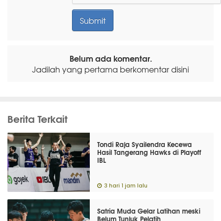
Belum ada komentar.
Jadilah yang pertama berkomentar disini
Berita Terkait
Tondi Raja Syailendra Kecewa
Hasil Tangerang Hawks di Playoff
IBL
3 hari 1 jam lalu
Satria Muda Gelar Latihan meski
Belum Tunjuk Pelatih