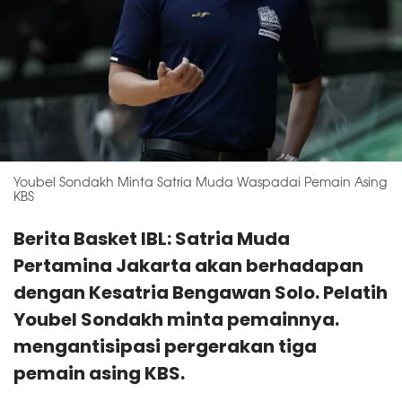
Youbel Sondakh Minta Satria Muda Waspadai Pemain Asing
KBS
Berita Basket IBL: Satria Muda
Pertamina Jakarta akan berhadapan
dengan Kesatria Bengawan Solo. Pelatih
Youbel Sondakh minta pemainnya.
mengantisipasi pergerakan tiga
pemain asing KBS.