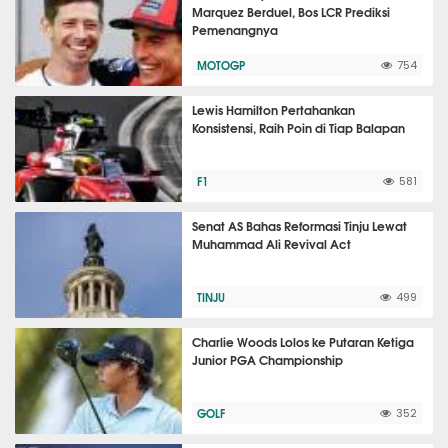
Marquez Berduel, Bos LCR Prediksi
Pemenangnya
MOTOGP
754
Lewis Hamilton Pertahankan
Konsistensi, Raih Poin di Tiap Balapan
F1
581
Senat AS Bahas Reformasi Tinju Lewat
Muhammad Ali Revival Act
TINJU
499
Charlie Woods Lolos ke Putaran Ketiga
Junior PGA Championship
GOLF
352