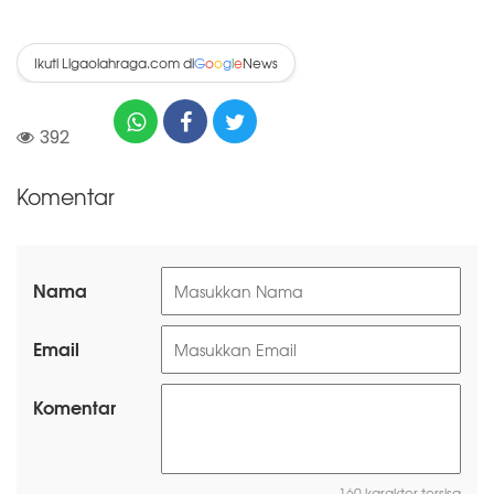
Ikuti Ligaolahraga.com di
News
G
o
o
g
l
e
392
Komentar
Nama
Email
Komentar
160 karakter tersisa