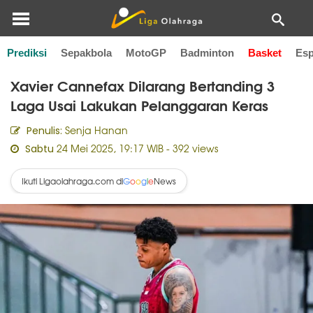
Prediksi
Sepakbola
MotoGP
Badminton
Basket
Esp
Home
Basket
Xavier Cannefax Dilarang Bertanding 3
Laga Usai Lakukan Pelanggaran Keras
Senja Hanan
Penulis:
24 Mei 2025, 19:17 WIB
- 392 views
Sabtu
Ikuti Ligaolahraga.com di
News
G
o
o
g
l
e