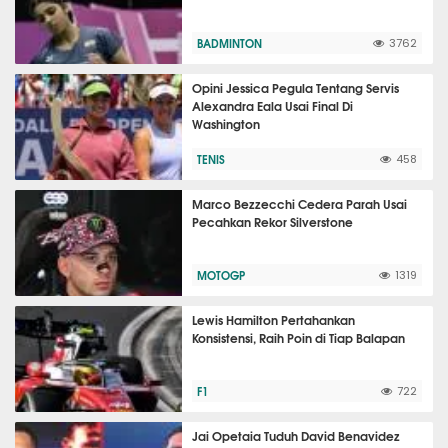
BADMINTON
3762
Opini Jessica Pegula Tentang Servis
Alexandra Eala Usai Final Di
Washington
TENIS
458
Marco Bezzecchi Cedera Parah Usai
Pecahkan Rekor Silverstone
MOTOGP
1319
Lewis Hamilton Pertahankan
Konsistensi, Raih Poin di Tiap Balapan
F1
722
Jai Opetaia Tuduh David Benavidez