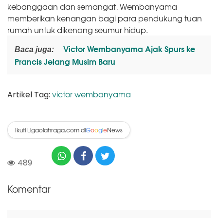
kebanggaan dan semangat, Wembanyama
memberikan kenangan bagi para pendukung tuan
rumah untuk dikenang seumur hidup.
Victor Wembanyama Ajak Spurs ke
Baca juga:
Prancis Jelang Musim Baru
victor wembanyama
Artikel Tag:
Ikuti Ligaolahraga.com di
News
G
o
o
g
l
e
489
Komentar