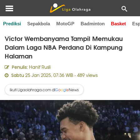
Prediksi
Sepakbola
MotoGP
Badminton
Basket
Esp
Home
Basket
Victor Wembanyama Tampil Memukau
Dalam Laga NBA Perdana Di Kampung
Halaman
Hanif Rusli
Penulis:
25 Jan 2025, 07:36 WIB
- 489 views
Sabtu
Ikuti Ligaolahraga.com di
News
G
o
o
g
l
e