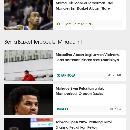
Monta Ellis Merasa Terhormat Jadi
Manajer Tim Basket Alcorn State
19 jam 24 menit lalu
Berita Basket Terpopuler Minggu Ini
Marselino Absen Lagi Lawan Vietnam,
John Herdman Bicara soal Kondisinya
SEPAK BOLA
25141
Malique Ewin Putuskan untuk
Memperkuat Oregon Ducks
BASKET
486
Taiwan Open 2026: Peluang Tanvi
Sharma Pecahkan Rekor