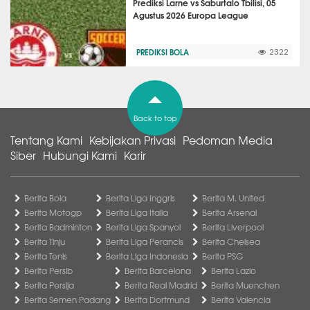
Prediksi Larne vs Saburtalo Tbilisi, 05
Agustus 2026 Europa League
PREDIKSI BOLA
2322
Back to top
Tentang Kami
Kebijakan Privasi
Pedoman Media
Siber
Hubungi Kami
Karir
Berita Bola
Berita Liga Inggris
Berita M. United
Berita Motogp
Berita Liga Italia
Berita Arsenal
Berita Badminton
Berita Liga Spanyol
Berita Liverpool
Berita Tinju
Berita Liga Perancis
Berita Chelsea
Berita Tenis
Berita Liga Indonesia
Berita PSG
Berita Persib
Berita Barcelona
Berita Lazio
Berita Persija
Berita Real Madrid
Berita Muenchen
Berita Semen Padang
Berita Dortmund
Berita Valencia