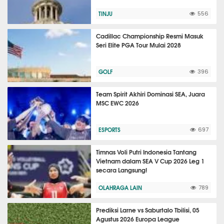
TINJU
556
Cadillac Championship Resmi Masuk
Seri Elite PGA Tour Mulai 2028
GOLF
396
Team Spirit Akhiri Dominasi SEA, Juara
MSC EWC 2026
ESPORTS
697
Timnas Voli Putri Indonesia Tantang
Vietnam dalam SEA V Cup 2026 Leg 1
secara Langsung!
OLAHRAGA LAIN
789
Prediksi Larne vs Saburtalo Tbilisi, 05
Agustus 2026 Europa League