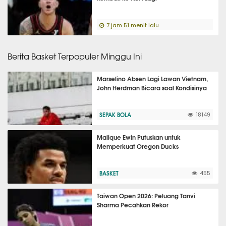
7 jam 51 menit lalu
Berita Basket Terpopuler Minggu Ini
Marselino Absen Lagi Lawan Vietnam,
John Herdman Bicara soal Kondisinya
SEPAK BOLA
18149
Malique Ewin Putuskan untuk
Memperkuat Oregon Ducks
BASKET
455
Taiwan Open 2026: Peluang Tanvi
Sharma Pecahkan Rekor