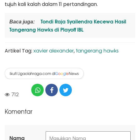
tujuh kali kalah dalam 11 pertandingan.
Tondi Raja Syailendra Kecewa Hasil
Baca juga:
Tangerang Hawks di Playoff IBL
xavier alexander
tangerang hawks
Artikel Tag:
,
Ikuti Ligaolahraga.com di
News
G
o
o
g
l
e
712
Komentar
Nama