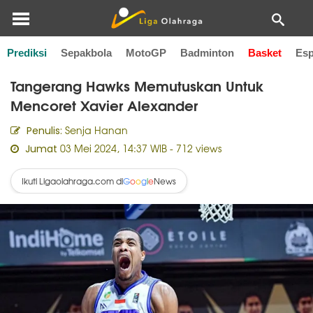
Prediksi
Sepakbola
MotoGP
Badminton
Basket
Esp
Home
Basket
Tangerang Hawks Memutuskan Untuk
Mencoret Xavier Alexander
Senja Hanan
Penulis:
03 Mei 2024, 14:37 WIB
- 712 views
Jumat
Ikuti Ligaolahraga.com di
News
G
o
o
g
l
e