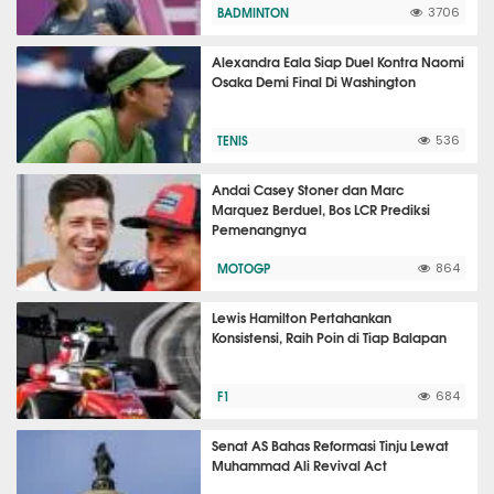
BADMINTON
3706
Alexandra Eala Siap Duel Kontra Naomi
Osaka Demi Final Di Washington
TENIS
536
Andai Casey Stoner dan Marc
Marquez Berduel, Bos LCR Prediksi
Pemenangnya
MOTOGP
864
Lewis Hamilton Pertahankan
Konsistensi, Raih Poin di Tiap Balapan
F1
684
Senat AS Bahas Reformasi Tinju Lewat
Muhammad Ali Revival Act