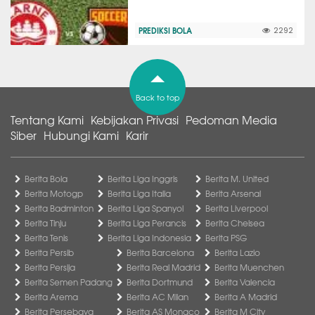
PREDIKSI BOLA
2292
Back to top
Tentang Kami
Kebijakan Privasi
Pedoman Media
Siber
Hubungi Kami
Karir
Berita Bola
Berita Liga Inggris
Berita M. United
Berita Motogp
Berita Liga Italia
Berita Arsenal
Berita Badminton
Berita Liga Spanyol
Berita Liverpool
Berita Tinju
Berita Liga Perancis
Berita Chelsea
Berita Tenis
Berita Liga Indonesia
Berita PSG
Berita Persib
Berita Barcelona
Berita Lazio
Berita Persija
Berita Real Madrid
Berita Muenchen
Berita Semen Padang
Berita Dortmund
Berita Valencia
Berita Arema
Berita AC Milan
Berita A Madrid
Berita Persebaya
Berita AS Monaco
Berita M City