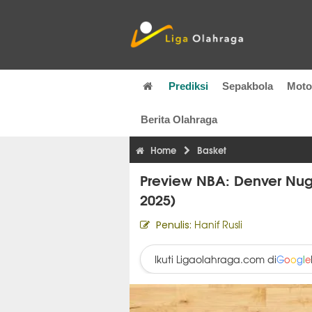
Prediksi
Sepakbola
Mot
Berita Olahraga
Home
Basket
Preview NBA: Denver Nugg
2025)
Hanif Rusli
Penulis:
Ikuti Ligaolahraga.com di
G
o
o
g
l
e