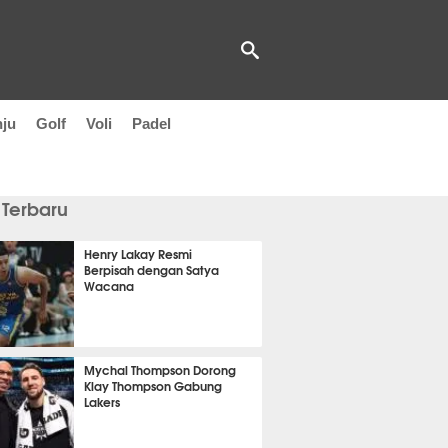
nju
Golf
Voli
Padel
 Terbaru
Henry Lakay Resmi
Berpisah dengan Satya
Wacana
saja
Mychal Thompson Dorong
Klay Thompson Gabung
Lakers