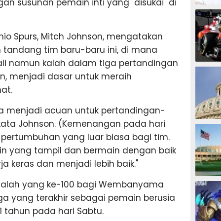
n susunan pemain inti yang "disukai" di
MOTOG
nio Spurs, Mitch Johnson, mengatakan
tandang tim baru-baru ini, di mana
i namun kalah dalam tiga pertandingan
F1
oin, menjadi dasar untuk meraih
at.
ya menjadi acuan untuk pertandingan-
 kata Johnson. (Kemenangan pada hari
TINJU
rtumbuhan yang luar biasa bagi tim.
in yang tampil dan bermain dengan baik
ja keras dan menjadi lebih baik."
GOLF
adalah yang ke-100 bagi Wembanyama
a yang terakhir sebagai pemain berusia
1 tahun pada hari Sabtu.