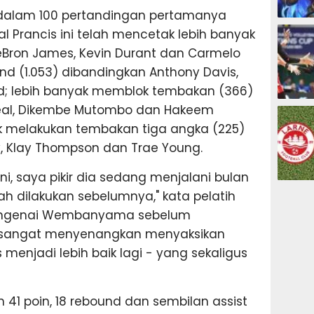
 dalam 100 pertandingan pertamanya
ESPORTS
l Prancis ini telah mencetak lebih banyak
LeBron James, Kevin Durant dan Carmelo
nd (1.053) dibandingkan Anthony Davis,
iid; lebih banyak memblok tembakan (366)
OLAHRAG
Neal, Dikembe Mutombo dan Hakeem
ak melakukan tembakan tiga angka (225)
, Klay Thompson dan Trae Young.
ni, saya pikir dia sedang menjalani bulan
PREDIKSI
 dilakukan sebelumnya," kata pelatih
mengenai Wembanyama sebelum
n sangat menyenangkan menyaksikan
menjadi lebih baik lagi - yang sekaligus
41 poin, 18 rebound dan sembilan assist