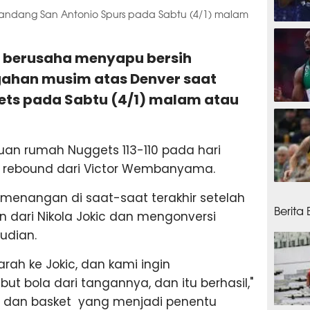
andang San Antonio Spurs pada Sabtu (4/1) malam
6 jam
n berusaha menyapu bersih
ahan musim atas Denver saat
ts pada Sabtu (4/1) malam atau
7 jam
an rumah Nuggets 113-110 pada hari
8 rebound dari Victor Wembanyama.
8 jam
emenangan di saat-saat terakhir setelah
Berita
n dari Nikola Jokic dan mengonversi
udian.
ah ke Jokic, dan kami ingin
 bola dari tangannya, dan itu berhasil,"
l dan basket yang menjadi penentu