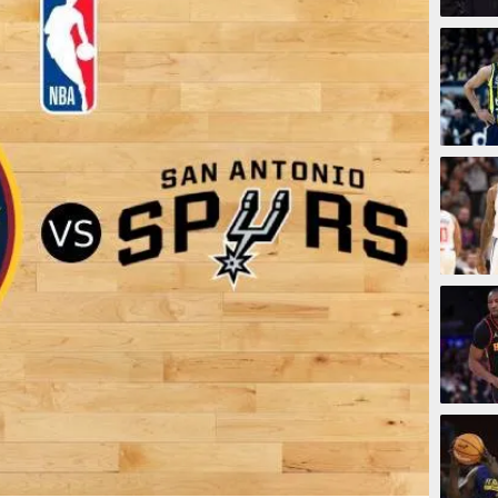
15 men
1 jam 
1 jam 
2 jam