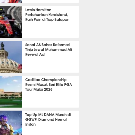
P
805
Lewis Hamilton
Pertahankan Konsistensi,
Raih Poin di Tiap Balapan
635
Senat AS Bahas Reformasi
Tinju Lewat Muhammad Ali
Revival Act
527
Cadillac Championship
Resmi Masuk Seri Elite PGA
Tour Mulai 2028
353
Top Up ML DANA Murah di
GGWP, Diamond Hemat
Instan