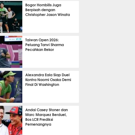
OLA
10441
Bogor Hornbills Juga
Berpisah dengan
Christopher Jason Winata
759
Taiwan Open 2026:
Peluang Tanvi Sharma
Pecahkan Rekor
TON
2639
Alexandra Eala Siap Duel
Kontra Naomi Osaka Demi
Final Di Washington
504
Andai Casey Stoner dan
Marc Marquez Berduel,
Bos LCR Prediksi
Pemenangnya