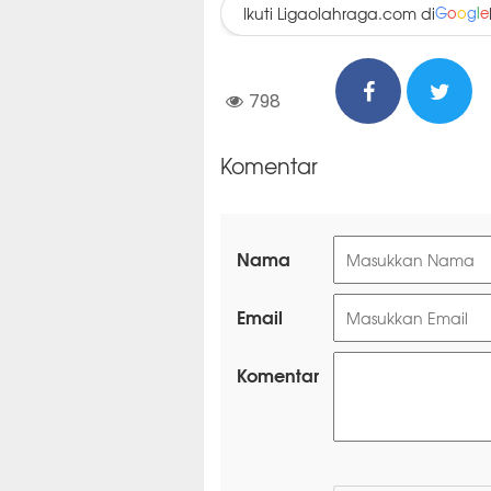
Ikuti Ligaolahraga.com di
G
o
o
g
l
e
798
Komentar
Nama
Email
Komentar