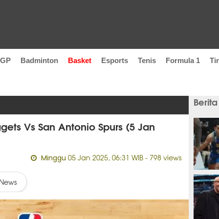
oGP
Badminton
Basket
Esports
Tenis
Formula 1
Ti
Berita
ets Vs San Antonio Spurs (5 Jan
05 Jan 2025, 06:31 WIB
- 798 views
Minggu
baru 
News