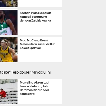
 2 menit lalu
Keenan Evans Sepakat
Kembali Bergabung
dengan Zalgiris Kaunas
 20 menit lalu
Mac McClung Resmi
Melanjutkan Karier di Klub
Basket Spanyol
 15 menit lalu
 Basket Terpopuler Minggu Ini
Marselino Absen Lagi
Lawan Vietnam, John
Herdman Bicara soal
Kondisinya