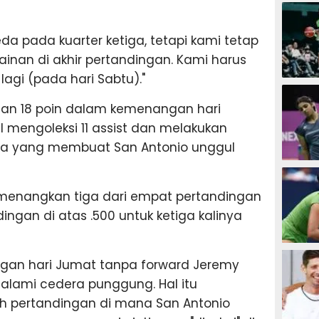
SEPAK B
a pada kuarter ketiga, tetapi kami tetap
nan di akhir pertandingan. Kami harus
agi (pada hari Sabtu)."
BASKET
gan 18 poin dalam kemenangan hari
 mengoleksi 11 assist dan melakukan
isa yang membuat San Antonio unggul
BADMIN
emenangkan tiga dari empat pertandingan
ingan di atas .500 untuk ketiga kalinya
TENIS
gan hari Jumat tanpa forward Jeremy
lami cedera punggung. Hal itu
h pertandingan di mana San Antonio