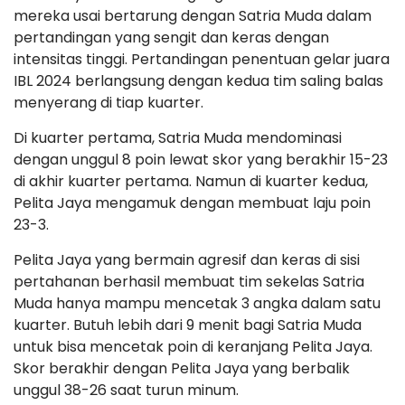
mereka usai bertarung dengan Satria Muda dalam
pertandingan yang sengit dan keras dengan
intensitas tinggi. Pertandingan penentuan gelar juara
IBL 2024 berlangsung dengan kedua tim saling balas
menyerang di tiap kuarter.
Di kuarter pertama, Satria Muda mendominasi
dengan unggul 8 poin lewat skor yang berakhir 15-23
di akhir kuarter pertama. Namun di kuarter kedua,
Pelita Jaya mengamuk dengan membuat laju poin
23-3.
Pelita Jaya yang bermain agresif dan keras di sisi
pertahanan berhasil membuat tim sekelas Satria
Muda hanya mampu mencetak 3 angka dalam satu
kuarter. Butuh lebih dari 9 menit bagi Satria Muda
untuk bisa mencetak poin di keranjang Pelita Jaya.
Skor berakhir dengan Pelita Jaya yang berbalik
unggul 38-26 saat turun minum.