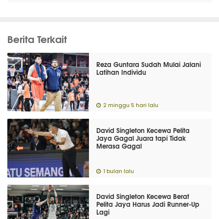
Berita Terkait
Reza Guntara Sudah Mulai Jalani
Latihan Individu
2 minggu 5 hari lalu
David Singleton Kecewa Pelita
Jaya Gagal Juara tapi Tidak
Merasa Gagal
1 bulan lalu
David Singleton Kecewa Berat
Pelita Jaya Harus Jadi Runner-Up
Lagi