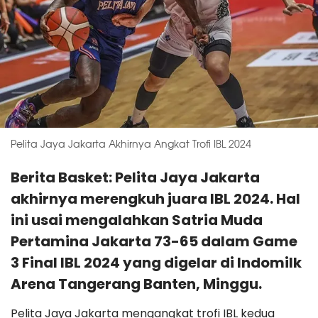
Pelita Jaya Jakarta Akhirnya Angkat Trofi IBL 2024
Berita Basket: Pelita Jaya Jakarta
akhirnya merengkuh juara IBL 2024. Hal
ini usai mengalahkan Satria Muda
Pertamina Jakarta 73-65 dalam Game
3 Final IBL 2024 yang digelar di Indomilk
Arena Tangerang Banten, Minggu.
Pelita Jaya Jakarta mengangkat trofi IBL kedua