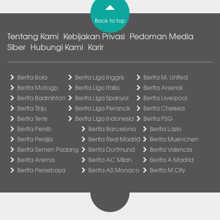
Back to top
Tentang Kami
Kebijakan Privasi
Pedoman Media
Siber
Hubungi Kami
Karir
Berita Bola
Berita Liga Inggris
Berita M. United
Berita Motogp
Berita Liga Italia
Berita Arsenal
Berita Badminton
Berita Liga Spanyol
Berita Liverpool
Berita Tinju
Berita Liga Perancis
Berita Chelsea
Berita Tenis
Berita Liga Indonesia
Berita PSG
Berita Persib
Berita Barcelona
Berita Lazio
Berita Persija
Berita Real Madrid
Berita Muenchen
Berita Semen Padang
Berita Dortmund
Berita Valencia
Berita Arema
Berita AC Milan
Berita A Madrid
Berita Persebaya
Berita AS Monaco
Berita M City