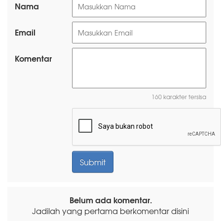
Nama
Email
Komentar
160 karakter tersisa
Belum ada komentar.
Jadilah yang pertama berkomentar disini