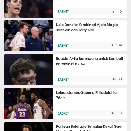
BASKET
410
Luka Doncic: Kombinasi Ajaib Magic
Johnson dan Larry Bird
BASKET
409
Robbie Avila Berencana untuk Kembali
Bermain di NCAA
BASKET
391
LeBron James Gabung Philadelphia
76ers
BASKET
390
Partizan Belgrade Semakin Dekat Gaet