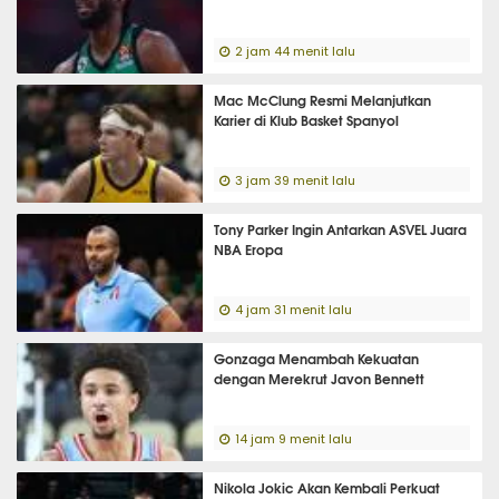
2 jam 44 menit lalu
Mac McClung Resmi Melanjutkan
Karier di Klub Basket Spanyol
3 jam 39 menit lalu
Tony Parker Ingin Antarkan ASVEL Juara
NBA Eropa
4 jam 31 menit lalu
Gonzaga Menambah Kekuatan
dengan Merekrut Javon Bennett
14 jam 9 menit lalu
Nikola Jokic Akan Kembali Perkuat