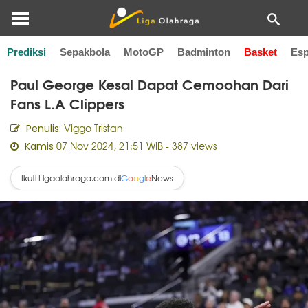
Prediksi
Sepakbola
MotoGP
Badminton
Basket
Esp
Home
Basket
Paul George Kesal Dapat Cemoohan Dari
Fans L.A Clippers
Viggo Tristan
Penulis:
07 Nov 2024, 21:51 WIB
- 387 views
Kamis
Ikuti Ligaolahraga.com di
News
G
o
o
g
l
e