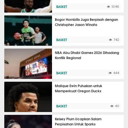
BASKET
1046
Bogor Hornbills Juga Berpisah dengan
Christopher Jason Winata
BASKET
742
NBA Abu Dhabi Games 2026 Dihadang
Konflik Regional
BASKET
444
Malique Ewin Putuskan untuk
Memperkuat Oregon Ducks
BASKET
411
Kelsey Plum Ucapkan Salam
Perpisahan Untuk Sparks