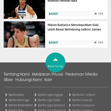
Mantan Pemain NBA
BASKET
389
Nikola Kusturica Mendapatkan Gaji
Lebih Besar Ketimbang LeBron James
BASKET
386
Back to top
Tentang Kami
Kebijakan Privasi
Pedoman Media
Siber
Hubungi Kami
Karir
Berita Bola
Berita Liga Inggris
Berita M. United
Berita Motogp
Berita Liga Italia
Berita Arsenal
Berita Badminton
Berita Liga Spanyol
Berita Liverpool
Berita Tinju
Berita Liga Perancis
Berita Chelsea