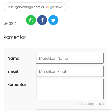
Ikuti Ligaolahraga.com di
News
G
o
o
g
l
e
387
Komentar
Nama
Email
Komentar
160 karakter tersisa