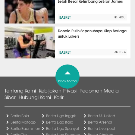
Lebih Besar Ketimbang LeBron James
BASKET
400
Doncic Pulih Sepenuhnya, Siap Berlaga
untuk Lakers
BASKET
394
Back to top
Tentang Kami
Kebijakan Privasi
Pedoman Media
Siber
Hubungi Kami
Karir
Berita Bola
Berita Liga Inggris
Berita M. United
Berita Motogp
Berita Liga Italia
Berita Arsenal
Berita Badminton
Berita Liga Spanyol
Berita Liverpool
Berita Tinju
Berita Liga Perancis
Berita Chelsea