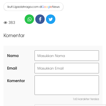
Ikuti Ligaolahraga.com di
News
G
o
o
g
l
e
383
Komentar
Nama
Email
Komentar
160 karakter tersisa