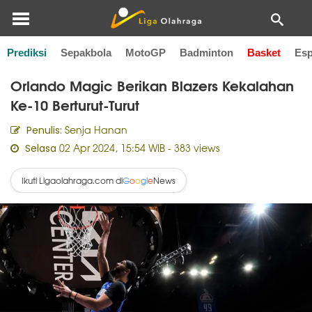
Prediksi
Sepakbola
MotoGP
Badminton
Basket
Esp
Home
Basket
Orlando Magic Berikan Blazers Kekalahan
Ke-10 Berturut-Turut
Senja Hanan
Penulis:
02 Apr 2024, 15:54 WIB
- 383 views
Selasa
Ikuti Ligaolahraga.com di
News
G
o
o
g
l
e