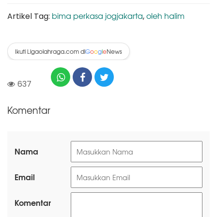
bima perkasa jogjakarta
oleh halim
Artikel Tag:
,
Ikuti Ligaolahraga.com di
News
G
o
o
g
l
e
637
Komentar
Nama
Email
Komentar