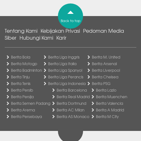
Back to top
Tentang Kami
Kebijakan Privasi
Pedoman Media
Siber
Hubungi Kami
Karir
Berita Bola
Berita Liga Inggris
Berita M. United
Berita Motogp
Berita Liga Italia
Berita Arsenal
Berita Badminton
Berita Liga Spanyol
Berita Liverpool
Berita Tinju
Berita Liga Perancis
Berita Chelsea
Berita Tenis
Berita Liga Indonesia
Berita PSG
Berita Persib
Berita Barcelona
Berita Lazio
Berita Persija
Berita Real Madrid
Berita Muenchen
Berita Semen Padang
Berita Dortmund
Berita Valencia
Berita Arema
Berita AC Milan
Berita A Madrid
Berita Persebaya
Berita AS Monaco
Berita M City