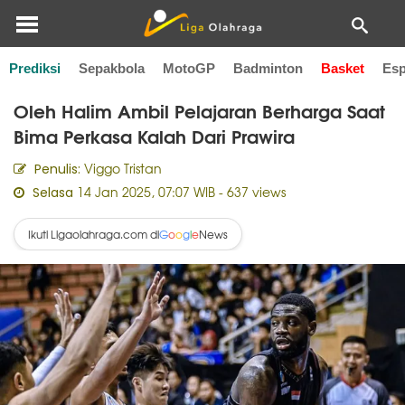
Prediksi
Sepakbola
MotoGP
Badminton
Basket
Esp
Home
Basket
Oleh Halim Ambil Pelajaran Berharga Saat
Bima Perkasa Kalah Dari Prawira
Viggo Tristan
Penulis:
14 Jan 2025, 07:07 WIB
- 637 views
Selasa
Ikuti Ligaolahraga.com di
News
G
o
o
g
l
e