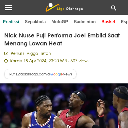
Prediksi
Sepakbola
MotoGP
Badminton
Basket
Esp
Home
Basket
Nick Nurse Puji Performa Joel Embiid Saat
Menang Lawan Heat
Viggo Tristan
Penulis:
18 Apr 2024, 23:20 WIB
- 397 views
Kamis
Ikuti Ligaolahraga.com di
News
G
o
o
g
l
e