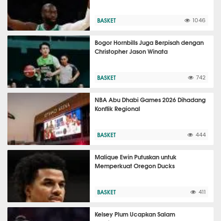
BASKET
1046
Bogor Hornbills Juga Berpisah dengan
Christopher Jason Winata
BASKET
742
NBA Abu Dhabi Games 2026 Dihadang
Konflik Regional
BASKET
444
Malique Ewin Putuskan untuk
Memperkuat Oregon Ducks
BASKET
411
Kelsey Plum Ucapkan Salam