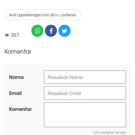
Ikuti Ligaolahraga.com di
News
G
o
o
g
l
e
397
Komentar
Nama
Email
Komentar
160 karakter tersisa