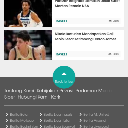
Partizan Belgrade Semakin Dekat Gaet
Mantan Pemain NBA
BASKET
389
Nikola Kusturica Mendapatkan Gaji
Lebih Besar Ketimbang LeBron James
BASKET
386
Back to top
Tentang Kami
Kebijakan Privasi
Pedoman Media
Siber
Hubungi Kami
Karir
Berita Bola
Berita Liga Inggris
Berita M. United
Berita Motogp
Berita Liga Italia
Berita Arsenal
Berita Badminton
Berita Liga Spanyol
Berita Liverpool