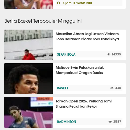
14 jam 11 menit lalu
Berita Basket Terpopuler Minggu Ini
Marselino Absen Lagi Lawan Vietnam,
John Herdman Bicara soal Kondisinya
SEPAK BOLA
14339
Malique Ewin Putuskan untuk
Memperkuat Oregon Ducks
BASKET
438
Taiwan Open 2026: Peluang Tanvi
Sharma Pecahkan Rekor
BADMINTON
3587