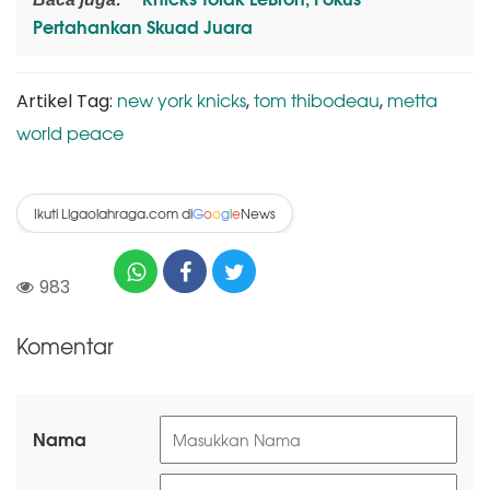
Pertahankan Skuad Juara
new york knicks
tom thibodeau
metta
Artikel Tag:
,
,
world peace
Ikuti Ligaolahraga.com di
News
G
o
o
g
l
e
983
Komentar
Nama