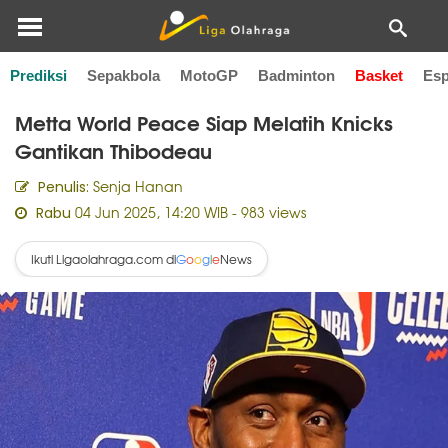
Prediksi
Sepakbola
MotoGP
Badminton
Basket
Esp
Home
Basket
Metta World Peace Siap Melatih Knicks
Gantikan Thibodeau
Senja Hanan
Penulis:
04 Jun 2025, 14:20 WIB
- 983 views
Rabu
Ikuti Ligaolahraga.com di
News
G
o
o
g
l
e