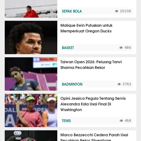
SEPAK BOLA
25236
Malique Ewin Putuskan untuk
Memperkuat Oregon Ducks
BASKET
486
Taiwan Open 2026: Peluang Tanvi
Sharma Pecahkan Rekor
BADMINTON
3762
Opini Jessica Pegula Tentang Servis
Alexandra Eala Usai Final Di
Washington
TENIS
458
Marco Bezzecchi Cedera Parah Usai
Pecahkan Rekor Silverstone