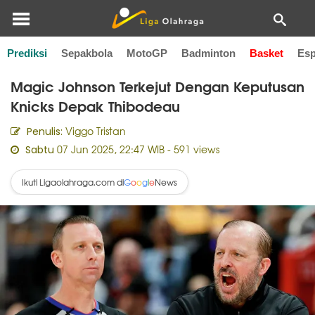
Prediksi
Sepakbola
MotoGP
Badminton
Basket
Esp
Home
Basket
Magic Johnson Terkejut Dengan Keputusan
Knicks Depak Thibodeau
Viggo Tristan
Penulis:
07 Jun 2025, 22:47 WIB
- 591 views
Sabtu
Ikuti Ligaolahraga.com di
News
G
o
o
g
l
e