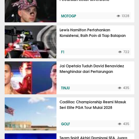
MOTOGP
1328
Lewis Hamilton Pertahankan
Konsistensi, Raih Poin di Tiap Balapan
F1
722
Jai Opetaia Tuduh David Benavidez
Menghindar dari Pertarungan
TINJU
435
Cadillac Championship Resmi Masuk
Seri Elite PGA Tour Mulai 2028
GOLF
435
Team Spirit Akhiri Dominasi SEA, Juara