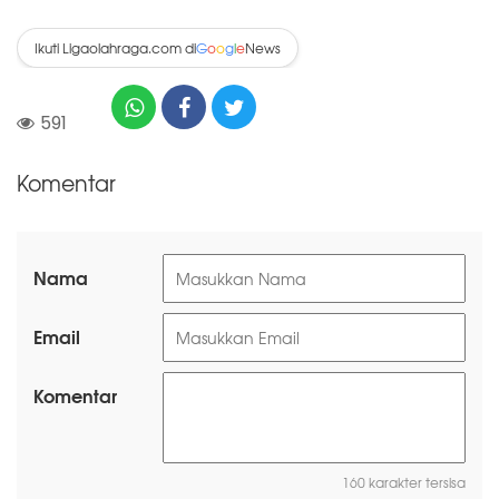
Ikuti Ligaolahraga.com di
News
G
o
o
g
l
e
591
Komentar
Nama
Email
Komentar
160 karakter tersisa