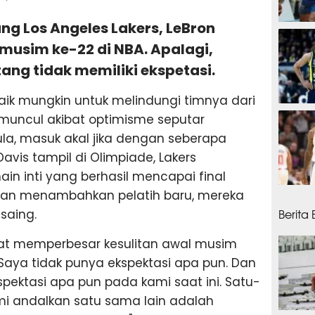
ang Los Angeles Lakers, LeBron
5 jam
usim ke-22 di NBA. Apalagi,
ng tidak memiliki ekspetasi.
ik mungkin untuk melindungi timnya dari
6 jam
muncul akibat optimisme seputar
la, masuk akal jika dengan seberapa
avis tampil di Olimpiade, Lakers
n inti yang berhasil mencapai final
 dan menambahkan pelatih baru, mereka
7 jam
Berita
saing.
pat memperbesar kesulitan awal musim
Saya tidak punya ekspektasi apa pun. Dan
spektasi apa pun pada kami saat ini. Satu-
i andalkan satu sama lain adalah