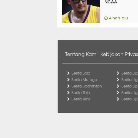
NCAA
4 hari lalu
Tentang Kami
Kebijakan Privas
Berita Bola
Berita Lig
Berita Motogp
Berita Lig
Berita Badminton
Berita Li
Berita Tinju
Berita Li
Berita Tenis
Berita Li