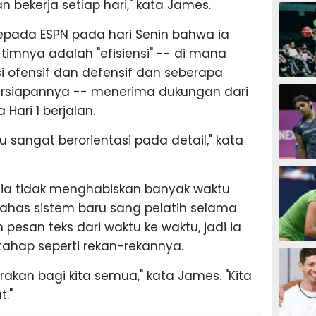
SEPAK B
 bekerja setiap hari," kata James.
epada ESPN pada hari Senin bahwa ia
 timnya adalah "efisiensi" -- di mana
i ofensif dan defensif dan seberapa
BASKET
ersiapannya -- menerima dukungan dari
ari 1 berjalan.
u sangat berorientasi pada detail," kata
BADMIN
a tidak menghabiskan banyak waktu
has sistem baru sang pelatih selama
 pesan teks dari waktu ke waktu, jadi ia
ahap seperti rekan-rekannya.
TENIS
brakan bagi kita semua," kata James. "Kita
."