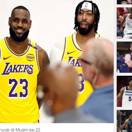
34 me
42 men
1 jam 
4 jam
nyak di Musim ke-22