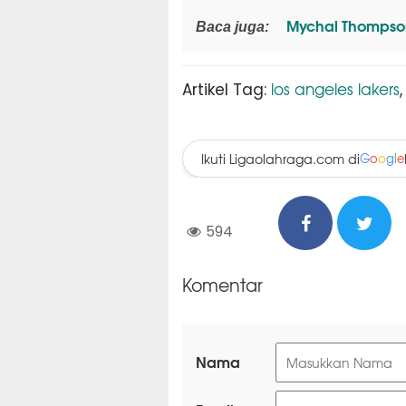
Mychal Thompson
Baca juga:
los angeles lakers
Artikel Tag:
Ikuti Ligaolahraga.com di
G
o
o
g
l
e
594
Komentar
Nama