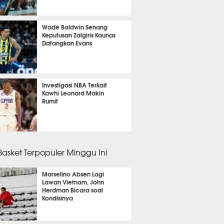
 29 menit lalu
Wade Baldwin Senang
Keputusan Zalgiris Kaunas
Datangkan Evans
 30 menit lalu
Investigasi NBA Terkait
Kawhi Leonard Makin
Rumit
 26 menit lalu
 Basket Terpopuler Minggu Ini
Marselino Absen Lagi
Lawan Vietnam, John
Herdman Bicara soal
Kondisinya