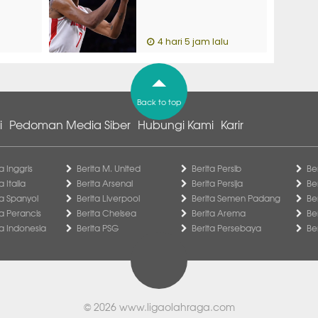
4 hari 5 jam lalu
Back to top
i
Pedoman Media Siber
Hubungi Kami
Karir
a Inggris
Berita M. United
Berita Persib
Be
a Italia
Berita Arsenal
Berita Persija
Be
ga Spanyol
Berita Liverpool
Berita Semen Padang
Be
ga Perancis
Berita Chelsea
Berita Arema
Be
ga Indonesia
Berita PSG
Berita Persebaya
Be
© 2026
www.ligaolahraga.com