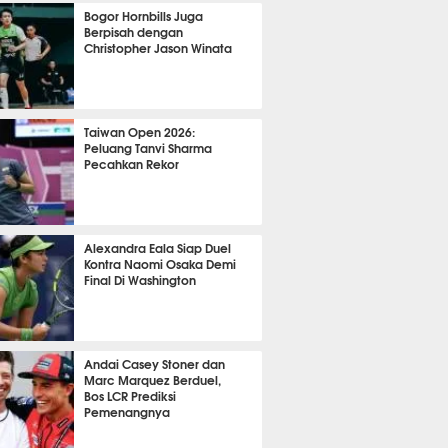
OLA
11219
Bogor Hornbills Juga
Berpisah dengan
Christopher Jason Winata
778
Taiwan Open 2026:
Peluang Tanvi Sharma
Pecahkan Rekor
TON
3036
Alexandra Eala Siap Duel
Kontra Naomi Osaka Demi
Final Di Washington
509
Andai Casey Stoner dan
Marc Marquez Berduel,
Bos LCR Prediksi
Pemenangnya