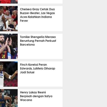
nit 26 detik lalu
Chelsea Gray Cetak Dua
Buzzer-Beater, Las Vegas
Aces Kalahkan Indiana
Fever
it 28 detik lalu
Tornike Shengelia Merasa
Beruntung Pernah Perkuat
Barcelona
lalu
Finch Koreksi Peran
Edwards, LaMelo Diharap
Jadi Solusi
 54 menit lalu
Henry Lakay Resmi
Berpisah dengan Satya
Wacana