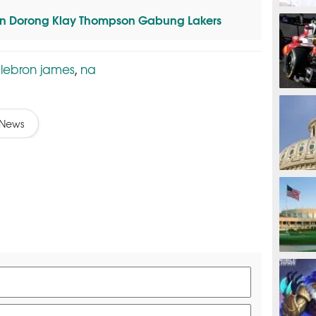
MOTOG
 Dorong Klay Thompson Gabung Lakers
lebron james
na
,
,
F1
News
TINJU
GOLF