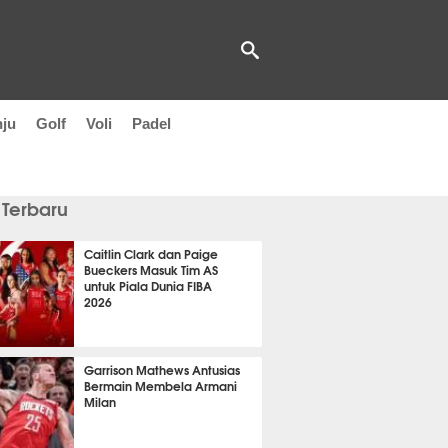
nju
Golf
Voli
Padel
 Terbaru
Caitlin Clark dan Paige
Bueckers Masuk Tim AS
untuk Piala Dunia FIBA
2026
it 20 detik lalu
Garrison Mathews Antusias
Bermain Membela Armani
Milan