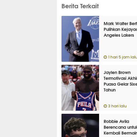
Berita Terkait
Mark Walter Ber
Pulihkan Kejaya
Angeles Lakers
1 hari 5 jam lal
Jaylen Brown
Termotivasi Akhir
Puasa Gelar Sixe
Tahun
3 hari lalu
Robbie Avila
Berencana untu
Kembali Bermain