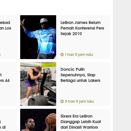
tekad
LeBron James Belum
an Los
Pernah Konferensi Pers
Sejak 2010
u
1 hari 11 jam lalu
Doncic Pulih
i
Sepenuhnya, Siap
rs 44
Berlaga untuk Lakers
3 hari 11 jam lalu
Sixers Era LeBron
k
Dianggap Lebih Kuat
 di
dari Dinasti Warriors