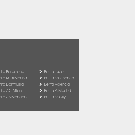
rita Barcelona
Berita Lazio
rita Real Madrid
Berita Muenchen
rita Dortmund
Berita Valencia
rita AC Milan
Berita A Madrid
rita AS Monaco
Berita M City