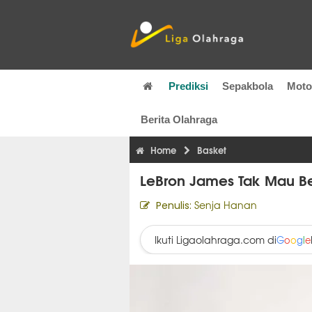
Prediksi
Sepakbola
Mot
Berita Olahraga
Home
Basket
LeBron James Tak Mau B
Senja Hanan
Penulis:
Ikuti Ligaolahraga.com di
G
o
o
g
l
e