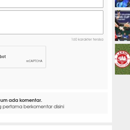
ESPORTS
160 karakter tersisa
OLAHRAG
PREDIKSI
lum ada komentar.
g pertama berkomentar disini