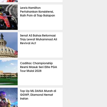
P
826
Lewis Hamilton
Pertahankan Konsistensi,
Raih Poin di Tiap Balapan
645
Senat AS Bahas Reformasi
Tinju Lewat Muhammad Ali
Revival Act
532
Cadillac Championship
Resmi Masuk Seri Elite PGA
Tour Mulai 2028
362
Top Up ML DANA Murah di
GGWP, Diamond Hemat
Instan