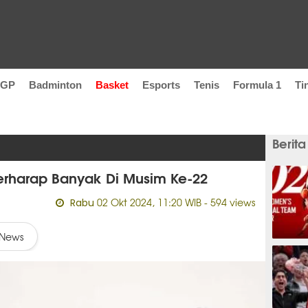
oGP
Badminton
Basket
Esports
Tenis
Formula 1
Ti
Berita
erharap Banyak Di Musim Ke-22
02 Okt 2024, 11:20 WIB
- 594 views
Rabu
News
21 men