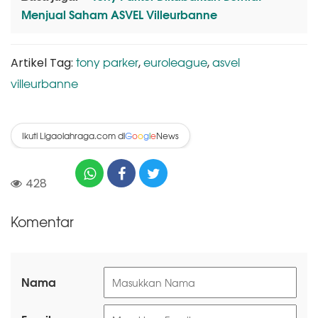
Menjual Saham ASVEL Villeurbanne
tony parker
euroleague
asvel
Artikel Tag:
,
,
villeurbanne
Ikuti Ligaolahraga.com di
News
G
o
o
g
l
e
428
Komentar
Nama