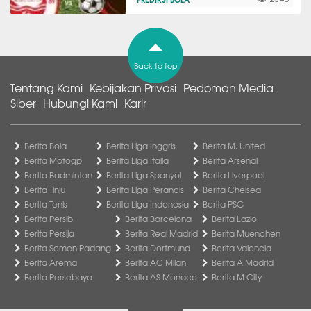
Back to top
Tentang Kami
Kebijakan Privasi
Pedoman Media
Siber
Hubungi Kami
Karir
Berita Bola
Berita Liga Inggris
Berita M. United
Berita Motogp
Berita Liga Italia
Berita Arsenal
Berita Badminton
Berita Liga Spanyol
Berita Liverpool
Berita Tinju
Berita Liga Perancis
Berita Chelsea
Berita Tenis
Berita Liga Indonesia
Berita PSG
Berita Persib
Berita Barcelona
Berita Lazio
Berita Persija
Berita Real Madrid
Berita Muenchen
Berita Semen Padang
Berita Dortmund
Berita Valencia
Berita Arema
Berita AC Milan
Berita A Madrid
Berita Persebaya
Berita AS Monaco
Berita M City