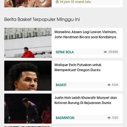
14 jam 10 menit lalu
Berita Basket Terpopuler Minggu Ini
Marselino Absen Lagi Lawan Vietnam,
John Herdman Bicara soal Kondisinya
SEPAK BOLA
25985
Malique Ewin Putuskan untuk
Memperkuat Oregon Ducks
BASKET
508
Justin Hoh Lebih Khawatir Monyet dan
Kotoran Burung Di Kejuaraan Dunia
BADMINTON
1125