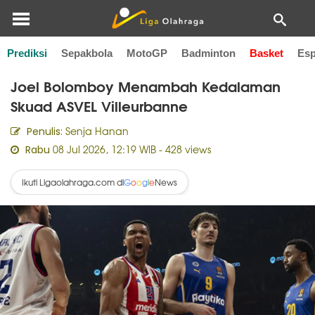
Prediksi
Sepakbola
MotoGP
Badminton
Basket
Esp
Home
Basket
Joel Bolomboy Menambah Kedalaman
Skuad ASVEL Villeurbanne
Senja Hanan
Penulis:
08 Jul 2026, 12:19 WIB
- 428 views
Rabu
Ikuti Ligaolahraga.com di
News
G
o
o
g
l
e