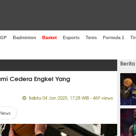
oGP
Badminton
Basket
Esports
Tenis
Formula 1
Ti
Berita
lami Cedera Engkel Yang
04 Jan 2025, 17:28 WIB
- 469 views
Sabtu
57 men
News