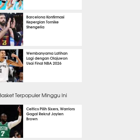
m 29 menit lalu
Barcelona Konfirmasi
Kepergian Tornike
Shengelia
m 2 menit lalu
Wembanyama Latihan
Lagi dengan Olajuwon
Usai Final NBA 2026
m 34 menit lalu
 Basket Terpopuler Minggu Ini
Celtics Pilih Sixers, Warriors
Gagal Rekrut Jaylen
Brown