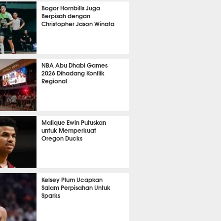
1046
Bogor Hornbills Juga
Berpisah dengan
Christopher Jason Winata
742
NBA Abu Dhabi Games
2026 Dihadang Konflik
Regional
444
Malique Ewin Putuskan
untuk Memperkuat
Oregon Ducks
411
Kelsey Plum Ucapkan
Salam Perpisahan Untuk
Sparks