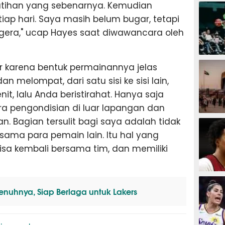
BASKET
atihan yang sebenarnya. Kemudian
iap hari. Saya masih belum bugar, tetapi
era," ucap Hayes saat diwawancara oleh
BASKET
gar karena bentuk permainannya jelas
n melompat, dari satu sisi ke sisi lain,
t, lalu Anda beristirahat. Hanya saja
ra pengondisian di luar lapangan dan
BASKET
n. Bagian tersulit bagi saya adalah tidak
rsama para pemain lain. Itu hal yang
isa kembali bersama tim, dan memiliki
BASKET
enuhnya, Siap Berlaga untuk Lakers