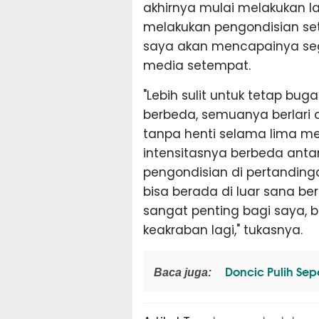
akhirnya mulai melakukan l
melakukan pengondisian set
saya akan mencapainya seg
media setempat.
"Lebih sulit untuk tetap bu
berbeda, semuanya berlari da
tanpa henti selama lima meni
intensitasnya berbeda anta
pengondisian di pertandinga
bisa berada di luar sana be
sangat penting bagi saya, b
keakraban lagi," tukasnya.
Doncic Pulih Sep
Baca juga: