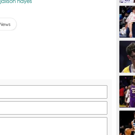
jaxson hayes
,
BASKET
News
BASKET
BASKET
BASKET