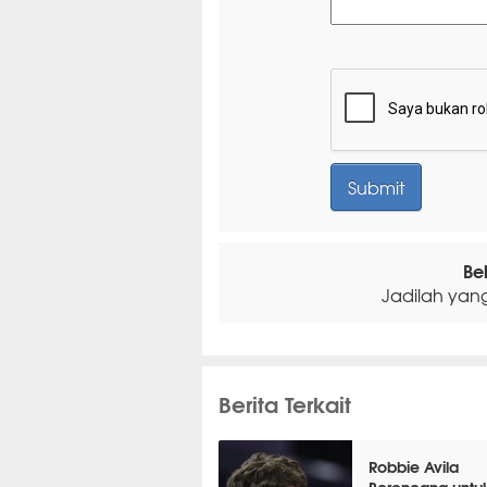
Be
Jadilah yan
Berita Terkait
Robbie Avila
Berencana untu