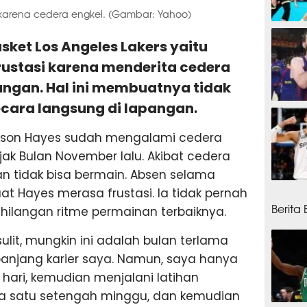
 karena cedera engkel. (Gambar: Yahoo)
14 ja
asket Los Angeles Lakers yaitu
ustasi karena menderita cedera
angan. Hal ini membuatnya tidak
cara langsung di lapangan.
16 ja
xson Hayes sudah mengalami cedera
ak Bulan November lalu. Akibat cedera
an tidak bisa bermain. Absen selama
16 ja
t Hayes merasa frustasi. Ia tidak pernah
Berita
ehilangan ritme permainan terbaiknya.
ulit, mungkin ini adalah bulan terlama
panjang karier saya. Namun, saya hanya
p hari, kemudian menjalani latihan
a satu setengah minggu, dan kemudian