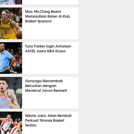
 15 menit lalu
Mac McClung Resmi
Melanjutkan Karier di Klub
Basket Spanyol
 10 menit lalu
Tony Parker Ingin Antarkan
ASVEL Juara NBA Eropa
 2 menit lalu
Gonzaga Menambah
Kekuatan dengan
Merekrut Javon Bennett
m 40 menit lalu
Nikola Jokic Akan Kembali
Perkuat Tiimnas Basket
Serbia