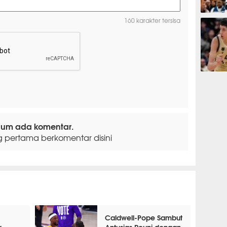
BASKET
160 karakter tersisa
BASKET
lum ada komentar.
g pertama berkomentar disini
Caldwell-Pope Sambut
k
Antusias Reuni dengan