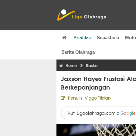
Prediksi
Sepakbola
Mot
Berita Olahraga
Home
Basket
Jaxson Hayes Frustasi A
Berkepanjangan
Viggo Tristan
Penulis:
Ikuti Ligaolahraga.com di
G
o
o
g
l
e