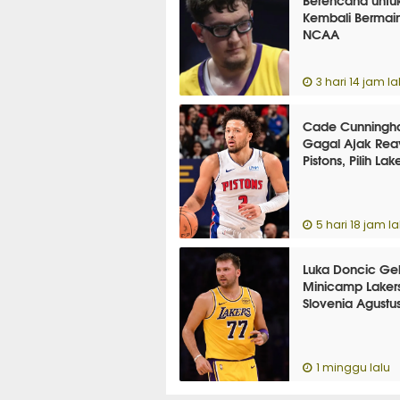
Kembali Bermain
NCAA
3 hari 14 jam la
Cade Cunning
Gagal Ajak Rea
Pistons, Pilih Lak
5 hari 18 jam la
Luka Doncic Gel
Minicamp Lakers
Slovenia Agustus
1 minggu lalu