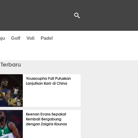
nju
Golf
Voli
Padel
 Terbaru
Youssoupha Fall Putuskan
Lanjutkan Karir di China
it 31 detik lalu
Keenan Evans Sepakat
Kembali Bergabung
dengan Zalgiris Kaunas