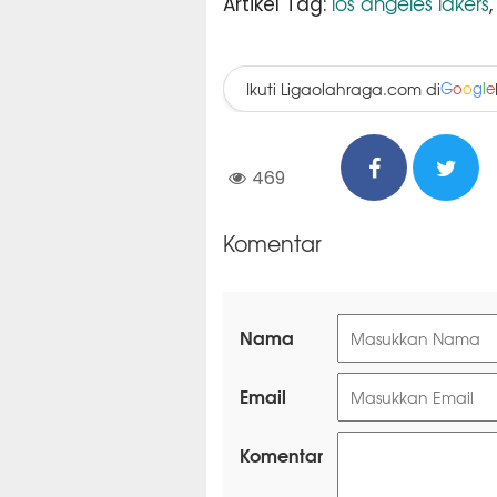
los angeles lakers
Artikel Tag:
Ikuti Ligaolahraga.com di
G
o
o
g
l
e
469
Komentar
Nama
Email
Komentar