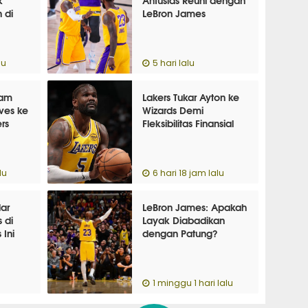
 di
LeBron James
lu
5 hari lalu
ham
Lakers Tukar Ayton ke
ves ke
Wizards Demi
ers
Fleksibilitas Finansial
lu
6 hari 18 jam lalu
ar
LeBron James: Apakah
 di
Layak Diabadikan
 Ini
dengan Patung?
1 minggu 1 hari lalu