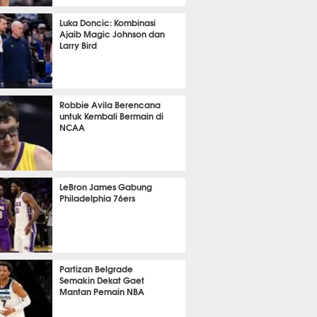
410
Luka Doncic: Kombinasi
Ajaib Magic Johnson dan
Larry Bird
409
Robbie Avila Berencana
untuk Kembali Bermain di
NCAA
391
LeBron James Gabung
Philadelphia 76ers
390
Partizan Belgrade
Semakin Dekat Gaet
Mantan Pemain NBA